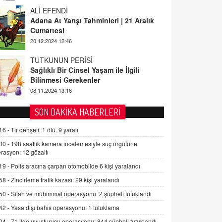
ALİ EFENDİ
Adana At Yarışı Tahminleri | 21 Aralık
Cumartesi
20.12.2024 12:46
TUTKUNUN PERİSİ
Sağlıklı Bir Cinsel Yaşam ile İlgili
Bilinmesi Gerekenler
08.11.2024 13:16
FARUK ÖNALAN
SON DAKİKA HABERLERİ
Tezkere Onaylanmasaydı…
16 -
Tır dehşeti: 1 ölü, 9 yaralı
2 Kasım 2021 Salı 00:11
00 -
198 saatlik kamera incelemesiyle suç örgütüne
rasyon: 12 gözaltı
AV. DOĞAN CAN DOĞAN
19 -
Polis aracına çarpan otomobilde 6 kişi yaralandı
Kişisel verilerin korunması ve dijital
hukukun gelişimi
58 -
Zincirleme trafik kazası: 29 kişi yaralandı
15.09.2025 16:17
50 -
Silah ve mühimmat operasyonu: 2 şüpheli tutuklandı
42 -
Yasa dışı bahis operasyonu: 1 tutuklama
SEHER EREK
Kış Ayları Geldi, Hangi Önlemler
04 -
71 ilde uyuşturucu operasyonu: 844 şüpheli tutuklandı