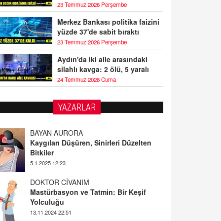
23 Temmuz 2026 Perşembe
Merkez Bankası politika faizini
yüzde 37'de sabit bıraktı
23 Temmuz 2026 Perşembe
Aydın'da iki aile arasındaki
silahlı kavga: 2 ölü, 5 yaralı
24 Temmuz 2026 Cuma
YAZARLAR
BAYAN AURORA
Kaygıları Düşüren, Sinirleri Düzelten
Bitkiler
5.1.2025 12:23
DOKTOR CİVANIM
Mastürbasyon ve Tatmin: Bir Keşif
Yolculuğu
13.11.2024 22:51