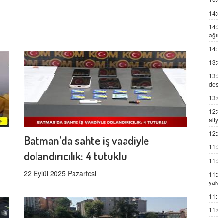
14:
14:
ağı
14:
13:
13:
des
13:
12:
alt
12:
Batman’da sahte iş vaadiyle
11:
dolandırıcılık: 4 tutuklu
11:
22 Eylül 2025 Pazartesi
11:
yak
11:
11: