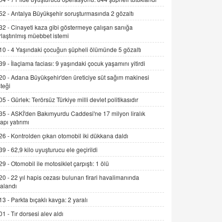
Alınmalı?
52 -
Antalya Büyükşehir soruşturmasında 2 gözaltı
9.12.2025 10:11
32 -
Cinayeti kaza gibi göstermeye çalışan sanığa
rlaştırılmış müebbet istemi
İNCİ GÜL AKÖL
Trump Keşke Adana'yı da Ziyaret Etse...
10 -
4 Yaşındaki çocuğun şüpheli ölümünde 5 gözaltı
06.07.2026 13:00
39 -
İlaçlama faciası: 9 yaşındaki çocuk yaşamını yitirdi
20 -
Adana Büyükşehir'den üreticiye süt sağım makinesi
ADEM AKÖL
teği
Esed Destekçilerinin Yüzüne Vurulan
05 -
Gürlek: Terörsüz Türkiye milli devlet politikasıdır
Şamar: Sednaya
35 -
ASKİ'den Bakımyurdu Caddesi'ne 17 milyon liralık
11.12.2024 12:30
yapı yatırımı
DR. EKREM ASLAN
26 -
Kontrolden çıkan otomobil iki dükkana daldı
Gerçek Ne, Algı Ne? "Beraber
39 -
62,9 kilo uyuşturucu ele geçirildi
Yürüyoruz" Cümlesinin Peşinden
29 -
Otomobil ile motosiklet çarpıştı: 1 ölü
19.07.2025 12:45
20 -
22 yıl hapis cezası bulunan firari havalimanında
GÖNÜL MENEKŞE
alandı
Şifacının Yolu
13 -
Parkta bıçaklı kavga: 2 yaralı
04.11.2025 12:56
01 -
Tır dorsesi alev aldı