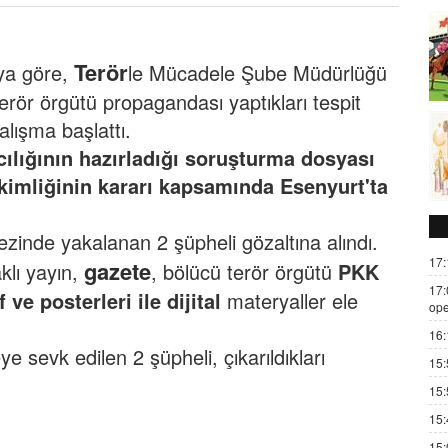
Terör
aya göre,
le Mücadele Şube Müdürlüğü
erör örgütü propagandası yaptıkları tespit
alışma başlattı.
lığının hazırladığı soruşturma dosyası
imliğinin kararı kapsamında Esenyurt'ta
ezinde yakalanan 2 şüpheli gözaltına alındı.
17:
gazete
lı yayın,
, bölücü terör örgütü
PKK
17:
ve posterleri ile dijital
materyaller ele
ope
16:
e sevk edilen 2 şüpheli, çıkarıldıkları
15:
15:
15:
15: