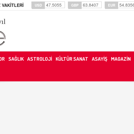
47.5055
63.8407
54.835
 VAKİTLERİ
USD
GBP
EUR
yıl
OR
SAĞLIK
ASTROLOJİ
KÜLTÜR SANAT
ASAYİŞ
MAGAZİN