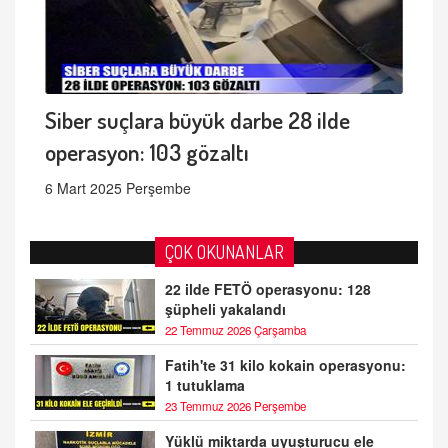
Siber suçlara büyük darbe 28 ilde
operasyon: 103 gözaltı
6 Mart 2025 Perşembe
ÇOK OKUNANLAR
22 ilde FETÖ operasyonu: 128
şüpheli yakalandı
22 Temmuz 2026 Çarşamba
Fatih'te 31 kilo kokain operasyonu:
1 tutuklama
23 Temmuz 2026 Perşembe
Yüklü miktarda uyuşturucu ele