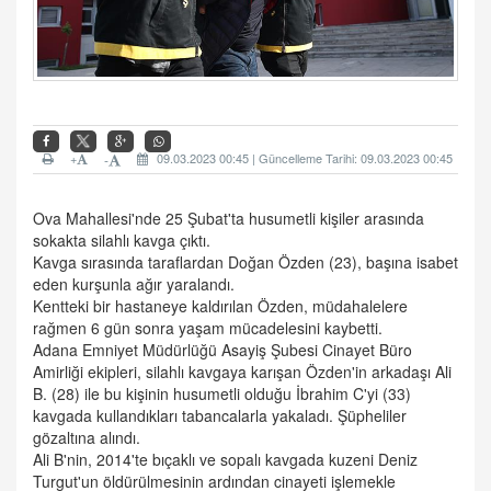
+
09.03.2023 00:45 | Güncelleme Tarihi: 09.03.2023 00:45
-
Ova Mahallesi'nde 25 Şubat'ta husumetli kişiler arasında
sokakta silahlı kavga çıktı.
Kavga sırasında taraflardan Doğan Özden (23), başına isabet
eden kurşunla ağır yaralandı.
Kentteki bir hastaneye kaldırılan Özden, müdahalelere
rağmen 6 gün sonra yaşam mücadelesini kaybetti.
Adana Emniyet Müdürlüğü Asayiş Şubesi Cinayet Büro
Amirliği ekipleri, silahlı kavgaya karışan Özden'in arkadaşı Ali
B. (28) ile bu kişinin husumetli olduğu İbrahim C'yi (33)
kavgada kullandıkları tabancalarla yakaladı. Şüpheliler
gözaltına alındı.
Ali B'nin, 2014'te bıçaklı ve sopalı kavgada kuzeni Deniz
Turgut'un öldürülmesinin ardından cinayeti işlemekle