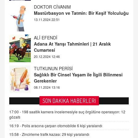
DOKTOR CİVANIM
Mastürbasyon ve Tatmin: Bir Keşif Yolculuğu
13.11.2024 22:51
ALİ EFENDİ
Adana At Yarışı Tahminleri | 21 Aralık
Cumartesi
20.12.2024 12:46
TUTKUNUN PERİSİ
Sağlıklı Bir Cinsel Yaşam ile İlgili Bilinmesi
Gerekenler
08.11.2024 13:16
FARUK ÖNALAN
Tezkere Onaylanmasaydı…
SON DAKİKA HABERLERİ
2 Kasım 2021 Salı 00:11
17:00 -
198 saatlik kamera incelemesiyle suç örgütüne operasyon: 12
gözaltı
AV. DOĞAN CAN DOĞAN
16:19 -
Polis aracına çarpan otomobilde 6 kişi yaralandı
Kişisel verilerin korunması ve dijital hukukun
15:58 -
Zincirleme trafik kazası: 29 kişi yaralandı
gelişimi