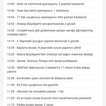
15.09.2025 16:17
15:50 -
Silah ve mühimmat operasyonu: 2 şüpheli tutuklandı
15:42 -
Yasa dışı bahis operasyonu: 1 tutuklama
SEHER EREK
Kış Ayları Geldi, Hangi Önlemler Alınmalı?
15:04 -
71 ilde uyuşturucu operasyonu: 844 şüpheli tutuklandı
9.12.2025 10:11
14:52 -
Antalya Büyükşehir soruşturmasında 2 gözaltı
14:32 -
Cinayeti kaza gibi göstermeye çalışan sanığa ağırlaştırılmış
müebbet istemi
İNCİ GÜL AKÖL
Trump Keşke Adana'yı da Ziyaret Etse...
14:10 -
4 Yaşındaki çocuğun şüpheli ölümünde 5 gözaltı
06.07.2026 13:00
13:39 -
İlaçlama faciası: 9 yaşındaki çocuk yaşamını yitirdi
13:20 -
Adana Büyükşehir'den üreticiye süt sağım makinesi desteği
ADEM AKÖL
13:05 -
Gürlek: Terörsüz Türkiye milli devlet politikasıdır
Esed Destekçilerinin Yüzüne Vurulan Şamar:
12:35 -
ASKİ'den Bakımyurdu Caddesi'ne 17 milyon liralık altyapı
Sednaya
yatırımı
11.12.2024 12:30
12:26 -
Kontrolden çıkan otomobil iki dükkana daldı
DR. EKREM ASLAN
11:39 -
62,9 kilo uyuşturucu ele geçirildi
Gerçek Ne, Algı Ne? "Beraber Yürüyoruz"
11:29 -
Otomobil ile motosiklet çarpıştı: 1 ölü
Cümlesinin Peşinden
11:20 -
22 yıl hapis cezası bulunan firari havalimanında yakalandı
19.07.2025 12:45
11:13 -
Parkta bıçaklı kavga: 2 yaralı