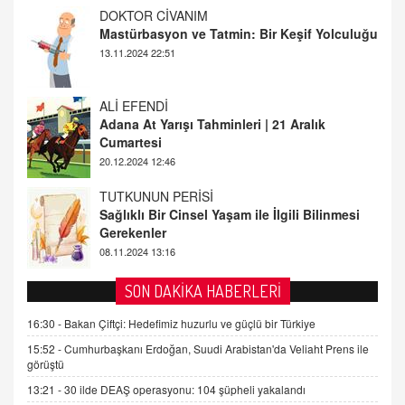
ALİ EFENDİ
Adana At Yarışı Tahminleri | 21 Aralık
Cumartesi
20.12.2024 12:46
TUTKUNUN PERİSİ
Sağlıklı Bir Cinsel Yaşam ile İlgili Bilinmesi
Gerekenler
08.11.2024 13:16
FARUK ÖNALAN
Tezkere Onaylanmasaydı…
2 Kasım 2021 Salı 00:11
AV. DOĞAN CAN DOĞAN
SON DAKİKA HABERLERİ
Kişisel verilerin korunması ve dijital hukukun
gelişimi
16:30 -
Bakan Çiftçi: Hedefimiz huzurlu ve güçlü bir Türkiye
15.09.2025 16:17
15:52 -
Cumhurbaşkanı Erdoğan, Suudi Arabistan'da Veliaht Prens ile
görüştü
SEHER EREK
13:21 -
30 ilde DEAŞ operasyonu: 104 şüpheli yakalandı
Kış Ayları Geldi, Hangi Önlemler Alınmalı?