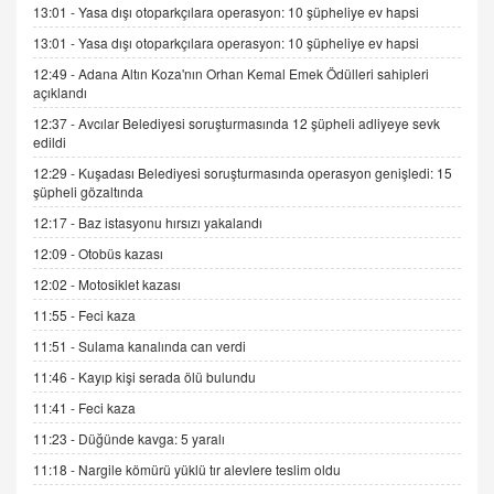
13:01 -
Yasa dışı otoparkçılara operasyon: 10 şüpheliye ev hapsi
9.12.2025 10:11
13:01 -
Yasa dışı otoparkçılara operasyon: 10 şüpheliye ev hapsi
12:49 -
Adana Altın Koza'nın Orhan Kemal Emek Ödülleri sahipleri
İNCİ GÜL AKÖL
açıklandı
Trump Keşke Adana'yı da Ziyaret Etse...
06.07.2026 13:00
12:37 -
Avcılar Belediyesi soruşturmasında 12 şüpheli adliyeye sevk
edildi
12:29 -
Kuşadası Belediyesi soruşturmasında operasyon genişledi: 15
ADEM AKÖL
şüpheli gözaltında
Esed Destekçilerinin Yüzüne Vurulan Şamar:
12:17 -
Baz istasyonu hırsızı yakalandı
Sednaya
12:09 -
Otobüs kazası
11.12.2024 12:30
12:02 -
Motosiklet kazası
DR. EKREM ASLAN
11:55 -
Feci kaza
Gerçek Ne, Algı Ne? "Beraber Yürüyoruz"
Cümlesinin Peşinden
11:51 -
Sulama kanalında can verdi
19.07.2025 12:45
11:46 -
Kayıp kişi serada ölü bulundu
GÖNÜL MENEKŞE
11:41 -
Feci kaza
Şifacının Yolu
11:23 -
Düğünde kavga: 5 yaralı
04.11.2025 12:56
11:18 -
Nargile kömürü yüklü tır alevlere teslim oldu