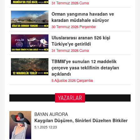
31 Temmuz 2026 Cuma
Orman yangınına havadan ve
karadan müdahale sürüyor
30 Temmuz 2026 Perşembe
Uluslararası aranan 526 kişi
Türkiye'ye getirildi
31 Temmuz 2026 Cuma
TBMM'ye sunulan 12 maddelik
çerçeve yasa teklifinin detayları
açıklandı
5 Ağustos 2026 Çarşamba
YAZARLAR
DOKTOR CİVANIM
Mastürbasyon ve Tatmin: Bir Keşif Yolculuğu
13.11.2024 22:51