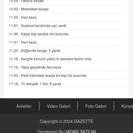
12:09 -
Otobüs kazası
19.07.2025 12:45
12:02 -
Motosiklet kazası
GÖNÜL MENEKŞE
11:55 -
Feci kaza
Şifacının Yolu
04.11.2025 12:56
11:51 -
Sulama kanalında can verdi
11:46 -
Kayıp kişi serada ölü bulundu
AV. RÜMEYSA ÖZKALE
11:41 -
Feci kaza
Kira Uyuşmazlıklarında Dava Açmadan Önce
11:23 -
Düğünde kavga: 5 yaralı
Arabulucuya Başvuru Şartı
11:18 -
Nargile kömürü yüklü tır alevlere teslim oldu
23.09.2023 16:30
11:10 -
Yaya geçidinde feci kaza
CAN UĞURATEŞ
11:03 -
Park halindeki araçta bir kişi ölü bulundu
Değişen yapısıyla Suriye
17:16 -
Tır dehşeti: 1 ölü, 9 yaralı
16.12.2024 14:16
GÜNLÜK BURÇ YORUMU
Anketler
Video Galeri
Foto Galeri
Küny
Günlük Burç Yorumu | 22 Kasım 2024: Koç,
Boğa, İkizler ve Daha Fazlası!
20.11.2024 17:44
Copyright © 2024
GAZETTE
PEARL SİRİUS
Developed By
2ADAM YAZILIM