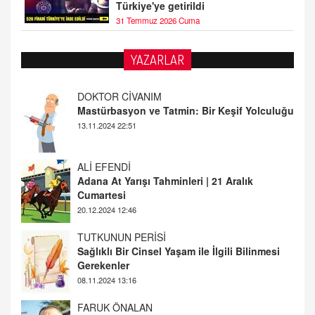
Türkiye'ye getirildi
31 Temmuz 2026 Cuma
YAZARLAR
ALİ EFENDİ
Adana At Yarışı Tahminleri | 21 Aralık
Cumartesi
20.12.2024 12:46
TUTKUNUN PERİSİ
Sağlıklı Bir Cinsel Yaşam ile İlgili Bilinmesi
Gerekenler
08.11.2024 13:16
FARUK ÖNALAN
Tezkere Onaylanmasaydı…
2 Kasım 2021 Salı 00:11
AV. DOĞAN CAN DOĞAN