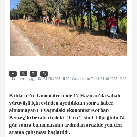
+
31.08.2023 15:02 | Güncelleme Tarihi: 31.08.2023 15:02
-
Balıkesir'in Gönen ilçesinde 17 Haziran'da sabah
yürüyüşü için evinden ayrıldıktan sonra haber
alınamayan 83 yaşındaki ekonomist Korhan
Berzeg'in beraberindeki "Tina" isimli köpeğinin 74
gün sonra bulunmasının ardından arazide yeniden
arama çalışması başlatıldı.