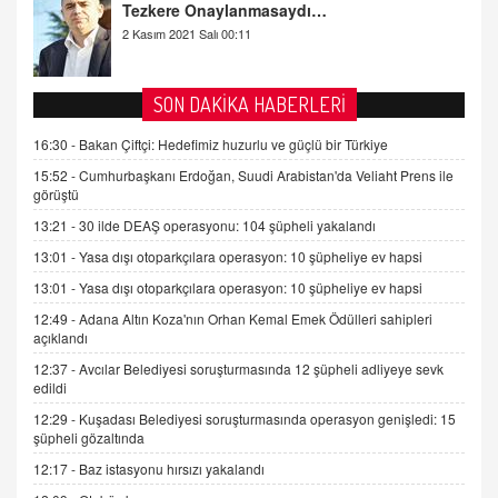
Kişisel verilerin korunması ve dijital hukukun
gelişimi
15.09.2025 16:17
SEHER EREK
SON DAKİKA HABERLERİ
Kış Ayları Geldi, Hangi Önlemler Alınmalı?
16:30 -
Bakan Çiftçi: Hedefimiz huzurlu ve güçlü bir Türkiye
9.12.2025 10:11
15:52 -
Cumhurbaşkanı Erdoğan, Suudi Arabistan'da Veliaht Prens ile
görüştü
İNCİ GÜL AKÖL
13:21 -
30 ilde DEAŞ operasyonu: 104 şüpheli yakalandı
Trump Keşke Adana'yı da Ziyaret Etse...
13:01 -
Yasa dışı otoparkçılara operasyon: 10 şüpheliye ev hapsi
06.07.2026 13:00
13:01 -
Yasa dışı otoparkçılara operasyon: 10 şüpheliye ev hapsi
12:49 -
Adana Altın Koza'nın Orhan Kemal Emek Ödülleri sahipleri
ADEM AKÖL
açıklandı
Esed Destekçilerinin Yüzüne Vurulan Şamar:
Sednaya
12:37 -
Avcılar Belediyesi soruşturmasında 12 şüpheli adliyeye sevk
edildi
11.12.2024 12:30
12:29 -
Kuşadası Belediyesi soruşturmasında operasyon genişledi: 15
DR. EKREM ASLAN
şüpheli gözaltında
Gerçek Ne, Algı Ne? "Beraber Yürüyoruz"
12:17 -
Baz istasyonu hırsızı yakalandı
Cümlesinin Peşinden