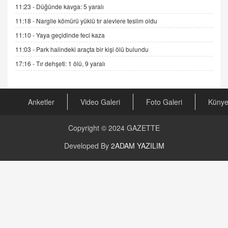
Şifacının Yolu
11:23 -
Düğünde kavga: 5 yaralı
04.11.2025 12:56
11:18 -
Nargile kömürü yüklü tır alevlere teslim oldu
11:10 -
Yaya geçidinde feci kaza
AV. RÜMEYSA ÖZKALE
11:03 -
Park halindeki araçta bir kişi ölü bulundu
Kira Uyuşmazlıklarında Dava Açmadan Önce
Arabulucuya Başvuru Şartı
17:16 -
Tır dehşeti: 1 ölü, 9 yaralı
23.09.2023 16:30
CAN UĞURATEŞ
Anketler
Video Galeri
Foto Galeri
Küny
Değişen yapısıyla Suriye
16.12.2024 14:16
Copyright © 2024
GAZETTE
GÜNLÜK BURÇ YORUMU
Developed By
2ADAM YAZILIM
Günlük Burç Yorumu | 22 Kasım 2024: Koç,
Boğa, İkizler ve Daha Fazlası!
20.11.2024 17:44
PEARL SİRİUS
Mars 4 Kasım’da Aslan Burcuna Geçiyor
01.11.2025 14:25