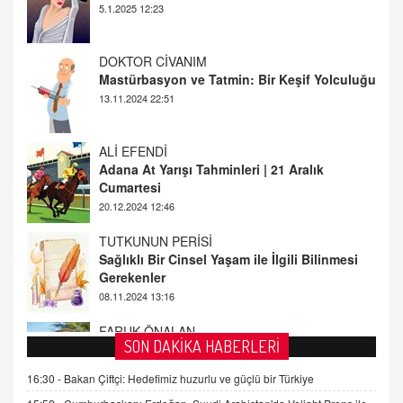
13.11.2024 22:51
ALİ EFENDİ
Adana At Yarışı Tahminleri | 21 Aralık
Cumartesi
20.12.2024 12:46
TUTKUNUN PERİSİ
Sağlıklı Bir Cinsel Yaşam ile İlgili Bilinmesi
Gerekenler
08.11.2024 13:16
FARUK ÖNALAN
Tezkere Onaylanmasaydı…
2 Kasım 2021 Salı 00:11
AV. DOĞAN CAN DOĞAN
SON DAKİKA HABERLERİ
Kişisel verilerin korunması ve dijital hukukun
gelişimi
16:30 -
Bakan Çiftçi: Hedefimiz huzurlu ve güçlü bir Türkiye
15.09.2025 16:17