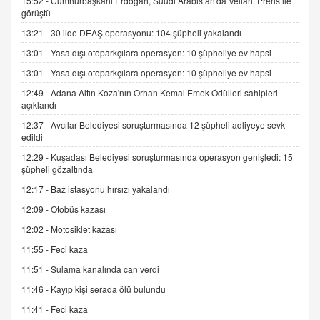
15:52 -
Cumhurbaşkanı Erdoğan, Suudi Arabistan'da Veliaht Prens ile
görüştü
SEHER EREK
13:21 -
30 ilde DEAŞ operasyonu: 104 şüpheli yakalandı
Kış Ayları Geldi, Hangi Önlemler Alınmalı?
13:01 -
Yasa dışı otoparkçılara operasyon: 10 şüpheliye ev hapsi
9.12.2025 10:11
13:01 -
Yasa dışı otoparkçılara operasyon: 10 şüpheliye ev hapsi
12:49 -
Adana Altın Koza'nın Orhan Kemal Emek Ödülleri sahipleri
İNCİ GÜL AKÖL
açıklandı
Trump Keşke Adana'yı da Ziyaret Etse...
06.07.2026 13:00
12:37 -
Avcılar Belediyesi soruşturmasında 12 şüpheli adliyeye sevk
edildi
12:29 -
Kuşadası Belediyesi soruşturmasında operasyon genişledi: 15
ADEM AKÖL
şüpheli gözaltında
Esed Destekçilerinin Yüzüne Vurulan Şamar:
12:17 -
Baz istasyonu hırsızı yakalandı
Sednaya
12:09 -
Otobüs kazası
11.12.2024 12:30
12:02 -
Motosiklet kazası
DR. EKREM ASLAN
11:55 -
Feci kaza
Gerçek Ne, Algı Ne? "Beraber Yürüyoruz"
Cümlesinin Peşinden
11:51 -
Sulama kanalında can verdi
19.07.2025 12:45
11:46 -
Kayıp kişi serada ölü bulundu
GÖNÜL MENEKŞE
11:41 -
Feci kaza