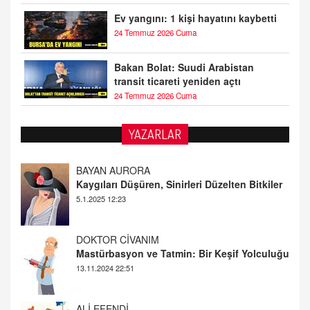
Ev yangını: 1 kişi hayatını kaybetti
24 Temmuz 2026 Cuma
Bakan Bolat: Suudi Arabistan
transit ticareti yeniden açtı
24 Temmuz 2026 Cuma
YAZARLAR
DOKTOR CİVANIM
Mastürbasyon ve Tatmin: Bir Keşif Yolculuğu
13.11.2024 22:51
ALİ EFENDİ
Adana At Yarışı Tahminleri | 21 Aralık
Cumartesi
20.12.2024 12:46
TUTKUNUN PERİSİ