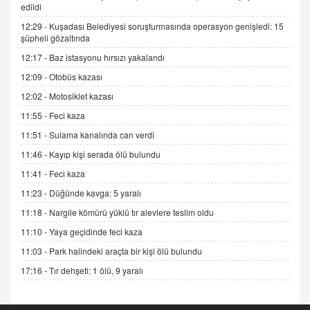
edildi
12:29 -
Kuşadası Belediyesi soruşturmasında operasyon genişledi: 15
ADEM AKÖL
şüpheli gözaltında
Esed Destekçilerinin Yüzüne Vurulan Şamar:
12:17 -
Baz istasyonu hırsızı yakalandı
Sednaya
12:09 -
Otobüs kazası
11.12.2024 12:30
12:02 -
Motosiklet kazası
DR. EKREM ASLAN
11:55 -
Feci kaza
Gerçek Ne, Algı Ne? "Beraber Yürüyoruz"
Cümlesinin Peşinden
11:51 -
Sulama kanalında can verdi
19.07.2025 12:45
11:46 -
Kayıp kişi serada ölü bulundu
GÖNÜL MENEKŞE
11:41 -
Feci kaza
Şifacının Yolu
11:23 -
Düğünde kavga: 5 yaralı
04.11.2025 12:56
11:18 -
Nargile kömürü yüklü tır alevlere teslim oldu
11:10 -
Yaya geçidinde feci kaza
AV. RÜMEYSA ÖZKALE
11:03 -
Park halindeki araçta bir kişi ölü bulundu
Kira Uyuşmazlıklarında Dava Açmadan Önce
Arabulucuya Başvuru Şartı
17:16 -
Tır dehşeti: 1 ölü, 9 yaralı
23.09.2023 16:30