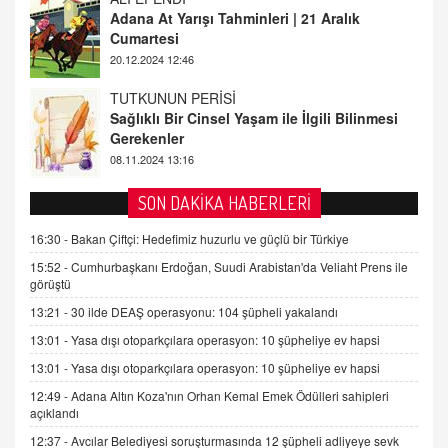
Sağlıklı Bir Cinsel Yaşam ile İlgili Bilinmesi
Gerekenler
08.11.2024 13:16
FARUK ÖNALAN
Tezkere Onaylanmasaydı…
2 Kasım 2021 Salı 00:11
AV. DOĞAN CAN DOĞAN
SON DAKİKA HABERLERİ
Kişisel verilerin korunması ve dijital hukukun
gelişimi
16:30 -
Bakan Çiftçi: Hedefimiz huzurlu ve güçlü bir Türkiye
15.09.2025 16:17
15:52 -
Cumhurbaşkanı Erdoğan, Suudi Arabistan'da Veliaht Prens ile
görüştü
SEHER EREK
13:21 -
30 ilde DEAŞ operasyonu: 104 şüpheli yakalandı
Kış Ayları Geldi, Hangi Önlemler Alınmalı?
13:01 -
Yasa dışı otoparkçılara operasyon: 10 şüpheliye ev hapsi
9.12.2025 10:11
13:01 -
Yasa dışı otoparkçılara operasyon: 10 şüpheliye ev hapsi
12:49 -
Adana Altın Koza'nın Orhan Kemal Emek Ödülleri sahipleri
İNCİ GÜL AKÖL
açıklandı
Trump Keşke Adana'yı da Ziyaret Etse...
06.07.2026 13:00
12:37 -
Avcılar Belediyesi soruşturmasında 12 şüpheli adliyeye sevk