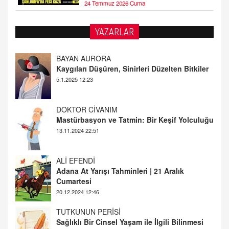
24 Temmuz 2026 Cuma
YAZARLAR
DOKTOR CİVANIM
Mastürbasyon ve Tatmin: Bir Keşif Yolculuğu
13.11.2024 22:51
ALİ EFENDİ
Adana At Yarışı Tahminleri | 21 Aralık
Cumartesi
20.12.2024 12:46
TUTKUNUN PERİSİ
Sağlıklı Bir Cinsel Yaşam ile İlgili Bilinmesi
Gerekenler
08.11.2024 13:16
FARUK ÖNALAN
Tezkere Onaylanmasaydı…