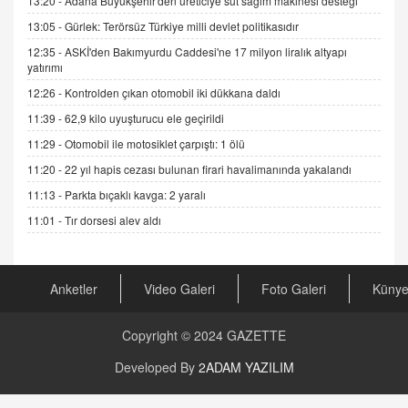
13:20 -
Adana Büyükşehir'den üreticiye süt sağım makinesi desteği
DR. EKREM ASLAN
13:05 -
Gürlek: Terörsüz Türkiye milli devlet politikasıdır
Gerçek Ne, Algı Ne? "Beraber Yürüyoruz"
12:35 -
ASKİ'den Bakımyurdu Caddesi'ne 17 milyon liralık altyapı
Cümlesinin Peşinden
yatırımı
19.07.2025 12:45
12:26 -
Kontrolden çıkan otomobil iki dükkana daldı
GÖNÜL MENEKŞE
11:39 -
62,9 kilo uyuşturucu ele geçirildi
Şifacının Yolu
11:29 -
Otomobil ile motosiklet çarpıştı: 1 ölü
04.11.2025 12:56
11:20 -
22 yıl hapis cezası bulunan firari havalimanında yakalandı
11:13 -
Parkta bıçaklı kavga: 2 yaralı
AV. RÜMEYSA ÖZKALE
Kira Uyuşmazlıklarında Dava Açmadan Önce
11:01 -
Tır dorsesi alev aldı
Arabulucuya Başvuru Şartı
23.09.2023 16:30
Anketler
Video Galeri
Foto Galeri
Küny
CAN UĞURATEŞ
Değişen yapısıyla Suriye
16.12.2024 14:16
Copyright © 2024
GAZETTE
Developed By
2ADAM YAZILIM
GÜNLÜK BURÇ YORUMU
Günlük Burç Yorumu | 22 Kasım 2024: Koç,