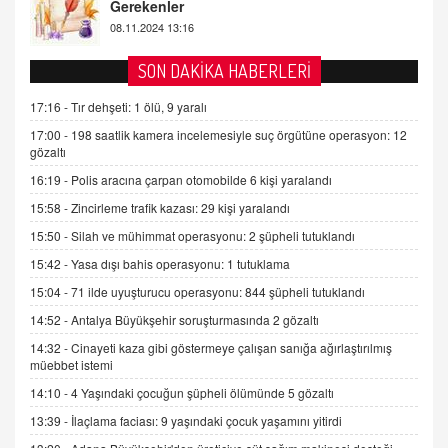
2 Kasım 2021 Salı 00:11
AV. DOĞAN CAN DOĞAN
SON DAKİKA HABERLERİ
Kişisel verilerin korunması ve dijital hukukun
gelişimi
17:16 -
Tır dehşeti: 1 ölü, 9 yaralı
15.09.2025 16:17
17:00 -
198 saatlik kamera incelemesiyle suç örgütüne operasyon: 12
gözaltı
SEHER EREK
16:19 -
Polis aracına çarpan otomobilde 6 kişi yaralandı
Kış Ayları Geldi, Hangi Önlemler Alınmalı?
15:58 -
Zincirleme trafik kazası: 29 kişi yaralandı
9.12.2025 10:11
15:50 -
Silah ve mühimmat operasyonu: 2 şüpheli tutuklandı
15:42 -
Yasa dışı bahis operasyonu: 1 tutuklama
İNCİ GÜL AKÖL
Trump Keşke Adana'yı da Ziyaret Etse...
15:04 -
71 ilde uyuşturucu operasyonu: 844 şüpheli tutuklandı
06.07.2026 13:00
14:52 -
Antalya Büyükşehir soruşturmasında 2 gözaltı
14:32 -
Cinayeti kaza gibi göstermeye çalışan sanığa ağırlaştırılmış
müebbet istemi
ADEM AKÖL
Esed Destekçilerinin Yüzüne Vurulan Şamar:
14:10 -
4 Yaşındaki çocuğun şüpheli ölümünde 5 gözaltı
Sednaya
13:39 -
İlaçlama faciası: 9 yaşındaki çocuk yaşamını yitirdi
11.12.2024 12:30