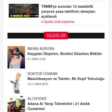
TBMM'ye sunulan 12 maddelik
çerçeve yasa teklifinin detayları
açıklandı
5 Ağustos 2026 Çarşamba
YAZARLAR
DOKTOR CİVANIM
Mastürbasyon ve Tatmin: Bir Keşif Yolculuğu
13.11.2024 22:51
ALİ EFENDİ
Adana At Yarışı Tahminleri | 21 Aralık
Cumartesi
20.12.2024 12:46
TUTKUNUN PERİSİ
Sağlıklı Bir Cinsel Yaşam ile İlgili Bilinmesi
Gerekenler