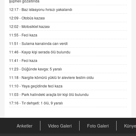
şüpheli gözaltında
Esed Destekçilerinin Yüzüne Vurulan Şamar:
12:17 -
Baz istasyonu hırsızı yakalandı
Sednaya
12:09 -
Otobüs kazası
11.12.2024 12:30
12:02 -
Motosiklet kazası
DR. EKREM ASLAN
11:55 -
Feci kaza
Gerçek Ne, Algı Ne? "Beraber Yürüyoruz"
Cümlesinin Peşinden
11:51 -
Sulama kanalında can verdi
19.07.2025 12:45
11:46 -
Kayıp kişi serada ölü bulundu
GÖNÜL MENEKŞE
11:41 -
Feci kaza
Şifacının Yolu
11:23 -
Düğünde kavga: 5 yaralı
04.11.2025 12:56
11:18 -
Nargile kömürü yüklü tır alevlere teslim oldu
11:10 -
Yaya geçidinde feci kaza
AV. RÜMEYSA ÖZKALE
11:03 -
Park halindeki araçta bir kişi ölü bulundu
Kira Uyuşmazlıklarında Dava Açmadan Önce
Arabulucuya Başvuru Şartı
17:16 -
Tır dehşeti: 1 ölü, 9 yaralı
23.09.2023 16:30
CAN UĞURATEŞ
Anketler
Video Galeri
Foto Galeri
Küny
Değişen yapısıyla Suriye
16.12.2024 14:16