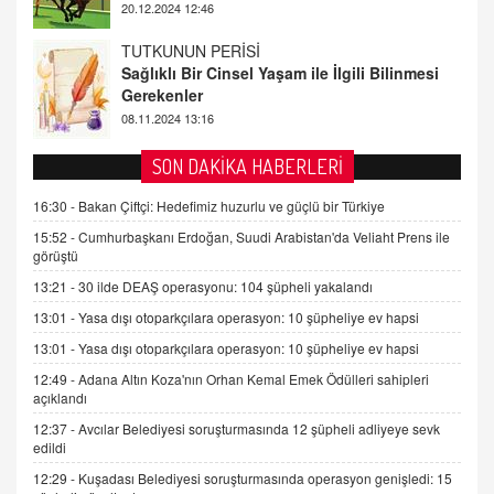
08.11.2024 13:16
FARUK ÖNALAN
Tezkere Onaylanmasaydı…
2 Kasım 2021 Salı 00:11
AV. DOĞAN CAN DOĞAN
SON DAKİKA HABERLERİ
Kişisel verilerin korunması ve dijital hukukun
gelişimi
16:30 -
Bakan Çiftçi: Hedefimiz huzurlu ve güçlü bir Türkiye
15.09.2025 16:17
15:52 -
Cumhurbaşkanı Erdoğan, Suudi Arabistan'da Veliaht Prens ile
görüştü
SEHER EREK
13:21 -
30 ilde DEAŞ operasyonu: 104 şüpheli yakalandı
Kış Ayları Geldi, Hangi Önlemler Alınmalı?
13:01 -
Yasa dışı otoparkçılara operasyon: 10 şüpheliye ev hapsi
9.12.2025 10:11
13:01 -
Yasa dışı otoparkçılara operasyon: 10 şüpheliye ev hapsi
12:49 -
Adana Altın Koza'nın Orhan Kemal Emek Ödülleri sahipleri
İNCİ GÜL AKÖL
açıklandı
Trump Keşke Adana'yı da Ziyaret Etse...
06.07.2026 13:00
12:37 -
Avcılar Belediyesi soruşturmasında 12 şüpheli adliyeye sevk
edildi
12:29 -
Kuşadası Belediyesi soruşturmasında operasyon genişledi: 15
ADEM AKÖL