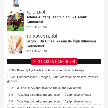
20.12.2024 12:46
TUTKUNUN PERİSİ
Sağlıklı Bir Cinsel Yaşam ile İlgili Bilinmesi
Gerekenler
08.11.2024 13:16
FARUK ÖNALAN
Tezkere Onaylanmasaydı…
2 Kasım 2021 Salı 00:11
AV. DOĞAN CAN DOĞAN
SON DAKİKA HABERLERİ
Kişisel verilerin korunması ve dijital hukukun
gelişimi
16:30 -
Bakan Çiftçi: Hedefimiz huzurlu ve güçlü bir Türkiye
15.09.2025 16:17
15:52 -
Cumhurbaşkanı Erdoğan, Suudi Arabistan'da Veliaht Prens ile
görüştü
SEHER EREK
13:21 -
30 ilde DEAŞ operasyonu: 104 şüpheli yakalandı
Kış Ayları Geldi, Hangi Önlemler Alınmalı?
13:01 -
Yasa dışı otoparkçılara operasyon: 10 şüpheliye ev hapsi
9.12.2025 10:11
13:01 -
Yasa dışı otoparkçılara operasyon: 10 şüpheliye ev hapsi
12:49 -
Adana Altın Koza'nın Orhan Kemal Emek Ödülleri sahipleri