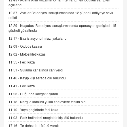
İNCİ GÜL AKÖL
açıklandı
Trump Keşke Adana'yı da Ziyaret Etse...
06.07.2026 13:00
12:37 -
Avcılar Belediyesi soruşturmasında 12 şüpheli adliyeye sevk
edildi
12:29 -
Kuşadası Belediyesi soruşturmasında operasyon genişledi: 15
ADEM AKÖL
şüpheli gözaltında
Esed Destekçilerinin Yüzüne Vurulan Şamar:
12:17 -
Baz istasyonu hırsızı yakalandı
Sednaya
12:09 -
Otobüs kazası
11.12.2024 12:30
12:02 -
Motosiklet kazası
DR. EKREM ASLAN
11:55 -
Feci kaza
Gerçek Ne, Algı Ne? "Beraber Yürüyoruz"
Cümlesinin Peşinden
11:51 -
Sulama kanalında can verdi
19.07.2025 12:45
11:46 -
Kayıp kişi serada ölü bulundu
GÖNÜL MENEKŞE
11:41 -
Feci kaza
Şifacının Yolu
11:23 -
Düğünde kavga: 5 yaralı
04.11.2025 12:56
11:18 -
Nargile kömürü yüklü tır alevlere teslim oldu
11:10 -
Yaya geçidinde feci kaza
AV. RÜMEYSA ÖZKALE
11:03 -
Park halindeki araçta bir kişi ölü bulundu
Kira Uyuşmazlıklarında Dava Açmadan Önce
Arabulucuya Başvuru Şartı
17:16 -
Tır dehşeti: 1 ölü, 9 yaralı