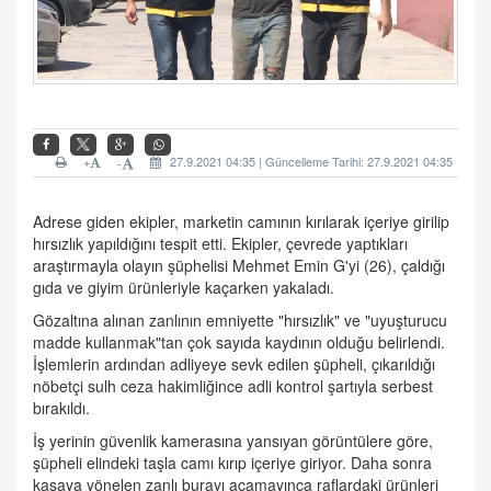
+
27.9.2021 04:35 | Güncelleme Tarihi: 27.9.2021 04:35
-
Adrese giden ekipler, marketin camının kırılarak içeriye girilip
hırsızlık yapıldığını tespit etti. Ekipler, çevrede yaptıkları
araştırmayla olayın şüphelisi Mehmet Emin G'yi (26), çaldığı
gıda ve giyim ürünleriyle kaçarken yakaladı.
Gözaltına alınan zanlının emniyette "hırsızlık" ve "uyuşturucu
madde kullanmak"tan çok sayıda kaydının olduğu belirlendi.
İşlemlerin ardından adliyeye sevk edilen şüpheli, çıkarıldığı
nöbetçi sulh ceza hakimliğince adli kontrol şartıyla serbest
bırakıldı.
İş yerinin güvenlik kamerasına yansıyan görüntülere göre,
şüpheli elindeki taşla camı kırıp içeriye giriyor. Daha sonra
kasaya yönelen zanlı burayı açamayınca raflardaki ürünleri