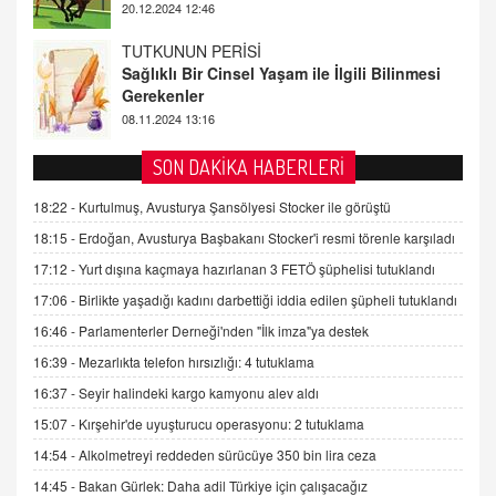
08.11.2024 13:16
FARUK ÖNALAN
Tezkere Onaylanmasaydı…
2 Kasım 2021 Salı 00:11
AV. DOĞAN CAN DOĞAN
SON DAKİKA HABERLERİ
Kişisel verilerin korunması ve dijital hukukun
gelişimi
18:22 -
Kurtulmuş, Avusturya Şansölyesi Stocker ile görüştü
15.09.2025 16:17
18:15 -
Erdoğan, Avusturya Başbakanı Stocker'i resmi törenle karşıladı
17:12 -
Yurt dışına kaçmaya hazırlanan 3 FETÖ şüphelisi tutuklandı
SEHER EREK
Kış Ayları Geldi, Hangi Önlemler Alınmalı?
17:06 -
Birlikte yaşadığı kadını darbettiği iddia edilen şüpheli tutuklandı
9.12.2025 10:11
16:46 -
Parlamenterler Derneği'nden "İlk imza"ya destek
16:39 -
Mezarlıkta telefon hırsızlığı: 4 tutuklama
İNCİ GÜL AKÖL
16:37 -
Seyir halindeki kargo kamyonu alev aldı
Trump Keşke Adana'yı da Ziyaret Etse...
15:07 -
Kırşehir'de uyuşturucu operasyonu: 2 tutuklama
06.07.2026 13:00
14:54 -
Alkolmetreyi reddeden sürücüye 350 bin lira ceza
14:45 -
Bakan Gürlek: Daha adil Türkiye için çalışacağız
ADEM AKÖL