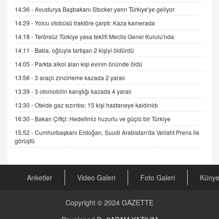
Esed Destekçilerinin Yüzüne Vurulan Şamar:
14:36 -
Avusturya Başbakanı Stocker yarın Türkiye'ye geliyor
Sednaya
14:29 -
Yolcu otobüsü traktöre çarptı: Kaza kamerada
11.12.2024 12:30
14:18 -
Terörsüz Türkiye yasa teklifi Meclis Genel Kurulu'nda
DR. EKREM ASLAN
14:11 -
Baba, oğluyla tartışan 2 kişiyi öldürdü
Gerçek Ne, Algı Ne? "Beraber Yürüyoruz"
14:05 -
Parkta alkol alan kişi evinin önünde öldü
Cümlesinin Peşinden
13:56 -
3 araçlı zincirleme kazada 2 yaralı
19.07.2025 12:45
13:39 -
3 otomobilin karıştığı kazada 4 yaralı
GÖNÜL MENEKŞE
13:30 -
Otelde gaz sızıntısı: 15 kişi hastaneye kaldırıldı
Şifacının Yolu
04.11.2025 12:56
16:30 -
Bakan Çiftçi: Hedefimiz huzurlu ve güçlü bir Türkiye
15:52 -
Cumhurbaşkanı Erdoğan, Suudi Arabistan'da Veliaht Prens ile
görüştü
AV. RÜMEYSA ÖZKALE
Kira Uyuşmazlıklarında Dava Açmadan Önce
Arabulucuya Başvuru Şartı
23.09.2023 16:30
Anketler
Video Galeri
Foto Galeri
Küny
CAN UĞURATEŞ
Copyright © 2024
GAZETTE
Değişen yapısıyla Suriye
16.12.2024 14:16