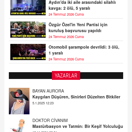
Aydın'da iki aile arasındaki silahlı
kavga: 2 ölü, 5 yaralı
24 Temmuz 2026 Cuma
Özgür Özel'in Yeni Partisi için
kuruluş başvurusu yapıldı
24 Temmuz 2026 Cuma
Otomobil şarampole devrildi: 3 ölü,
1 yaralı
24 Temmuz 2026 Cuma
YAZARLAR
DOKTOR CİVANIM
Mastürbasyon ve Tatmin: Bir Keşif Yolculuğu
13.11.2024 22:51
ALİ EFENDİ
Adana At Yarışı Tahminleri | 21 Aralık