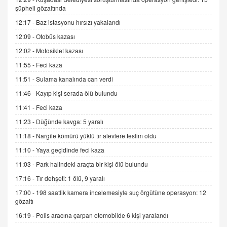
İNCİ GÜL AKÖL
şüpheli gözaltında
Trump Keşke Adana'yı da Ziyaret Etse...
12:17 -
Baz istasyonu hırsızı yakalandı
06.07.2026 13:00
12:09 -
Otobüs kazası
12:02 -
Motosiklet kazası
ADEM AKÖL
11:55 -
Feci kaza
Esed Destekçilerinin Yüzüne Vurulan Şamar:
Sednaya
11:51 -
Sulama kanalında can verdi
11.12.2024 12:30
11:46 -
Kayıp kişi serada ölü bulundu
DR. EKREM ASLAN
11:41 -
Feci kaza
Gerçek Ne, Algı Ne? "Beraber Yürüyoruz"
11:23 -
Düğünde kavga: 5 yaralı
Cümlesinin Peşinden
11:18 -
Nargile kömürü yüklü tır alevlere teslim oldu
19.07.2025 12:45
11:10 -
Yaya geçidinde feci kaza
GÖNÜL MENEKŞE
11:03 -
Park halindeki araçta bir kişi ölü bulundu
Şifacının Yolu
17:16 -
Tır dehşeti: 1 ölü, 9 yaralı
04.11.2025 12:56
17:00 -
198 saatlik kamera incelemesiyle suç örgütüne operasyon: 12
gözaltı
AV. RÜMEYSA ÖZKALE
16:19 -
Polis aracına çarpan otomobilde 6 kişi yaralandı
Kira Uyuşmazlıklarında Dava Açmadan Önce