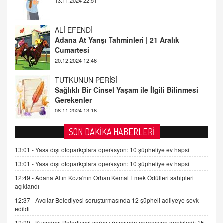
Cumartesi
20.12.2024 12:46
TUTKUNUN PERİSİ
Sağlıklı Bir Cinsel Yaşam ile İlgili Bilinmesi
Gerekenler
08.11.2024 13:16
FARUK ÖNALAN
Tezkere Onaylanmasaydı…
2 Kasım 2021 Salı 00:11
AV. DOĞAN CAN DOĞAN
SON DAKİKA HABERLERİ
Kişisel verilerin korunması ve dijital hukukun
gelişimi
13:01 -
Yasa dışı otoparkçılara operasyon: 10 şüpheliye ev hapsi
15.09.2025 16:17
13:01 -
Yasa dışı otoparkçılara operasyon: 10 şüpheliye ev hapsi
12:49 -
Adana Altın Koza'nın Orhan Kemal Emek Ödülleri sahipleri
SEHER EREK
açıklandı
Kış Ayları Geldi, Hangi Önlemler Alınmalı?
12:37 -
Avcılar Belediyesi soruşturmasında 12 şüpheli adliyeye sevk
9.12.2025 10:11
edildi
12:29 -
Kuşadası Belediyesi soruşturmasında operasyon genişledi: 15