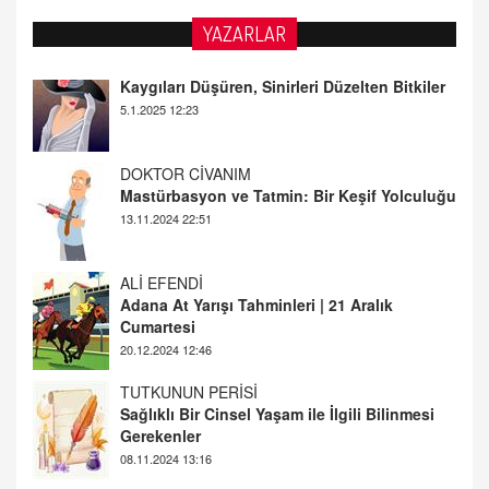
YAZARLAR
DOKTOR CİVANIM
Mastürbasyon ve Tatmin: Bir Keşif Yolculuğu
13.11.2024 22:51
ALİ EFENDİ
Adana At Yarışı Tahminleri | 21 Aralık
Cumartesi
20.12.2024 12:46
TUTKUNUN PERİSİ
Sağlıklı Bir Cinsel Yaşam ile İlgili Bilinmesi
Gerekenler
08.11.2024 13:16
FARUK ÖNALAN
Tezkere Onaylanmasaydı…
2 Kasım 2021 Salı 00:11