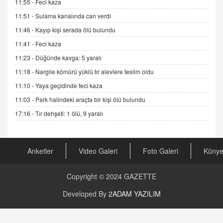
11:55 -
Feci kaza
Gerçek Ne, Algı Ne? "Beraber Yürüyoruz"
Cümlesinin Peşinden
11:51 -
Sulama kanalında can verdi
19.07.2025 12:45
11:46 -
Kayıp kişi serada ölü bulundu
GÖNÜL MENEKŞE
11:41 -
Feci kaza
Şifacının Yolu
11:23 -
Düğünde kavga: 5 yaralı
04.11.2025 12:56
11:18 -
Nargile kömürü yüklü tır alevlere teslim oldu
11:10 -
Yaya geçidinde feci kaza
AV. RÜMEYSA ÖZKALE
11:03 -
Park halindeki araçta bir kişi ölü bulundu
Kira Uyuşmazlıklarında Dava Açmadan Önce
Arabulucuya Başvuru Şartı
17:16 -
Tır dehşeti: 1 ölü, 9 yaralı
23.09.2023 16:30
CAN UĞURATEŞ
Anketler
Video Galeri
Foto Galeri
Küny
Değişen yapısıyla Suriye
16.12.2024 14:16
Copyright © 2024
GAZETTE
GÜNLÜK BURÇ YORUMU
Developed By
2ADAM YAZILIM
Günlük Burç Yorumu | 22 Kasım 2024: Koç,
Boğa, İkizler ve Daha Fazlası!