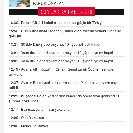
AV. DOĞAN CAN DOĞAN
SON DAKİKA HABERLERİ
Kişisel verilerin korunması ve dijital hukukun
gelişimi
16:30 -
Bakan Çiftçi: Hedefimiz huzurlu ve güçlü bir Türkiye
15.09.2025 16:17
15:52 -
Cumhurbaşkanı Erdoğan, Suudi Arabistan'da Veliaht Prens ile
görüştü
SEHER EREK
13:21 -
30 ilde DEAŞ operasyonu: 104 şüpheli yakalandı
Kış Ayları Geldi, Hangi Önlemler Alınmalı?
13:01 -
Yasa dışı otoparkçılara operasyon: 10 şüpheliye ev hapsi
9.12.2025 10:11
13:01 -
Yasa dışı otoparkçılara operasyon: 10 şüpheliye ev hapsi
12:49 -
Adana Altın Koza'nın Orhan Kemal Emek Ödülleri sahipleri
İNCİ GÜL AKÖL
açıklandı
Trump Keşke Adana'yı da Ziyaret Etse...
06.07.2026 13:00
12:37 -
Avcılar Belediyesi soruşturmasında 12 şüpheli adliyeye sevk
edildi
12:29 -
Kuşadası Belediyesi soruşturmasında operasyon genişledi: 15
ADEM AKÖL
şüpheli gözaltında
Esed Destekçilerinin Yüzüne Vurulan Şamar:
12:17 -
Baz istasyonu hırsızı yakalandı
Sednaya
12:09 -
Otobüs kazası
11.12.2024 12:30
12:02 -
Motosiklet kazası
DR. EKREM ASLAN