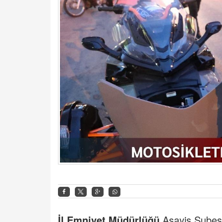
İl Emniyet Müdürlüğü
Asayiş Şubesi