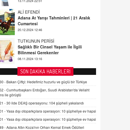
ALİ EFENDİ
Adana At Yarışı Tahminleri | 21 Aralık
Cumartesi
20.12.2024 12:46
TUTKUNUN PERİSİ
Sağlıklı Bir Cinsel Yaşam ile İlgili
Bilinmesi Gerekenler
08.11.2024 13:16
FARUK ÖNALAN
Tezkere Onaylanmasaydı…
SON DAKİKA HABERLERİ
2 Kasım 2021 Salı 00:11
30 -
Bakan Çiftçi: Hedefimiz huzurlu ve güçlü bir Türkiye
52 -
Cumhurbaşkanı Erdoğan, Suudi Arabistan'da Veliaht
AV. DOĞAN CAN DOĞAN
ns ile görüştü
Kişisel verilerin korunması ve dijital
21 -
30 ilde DEAŞ operasyonu: 104 şüpheli yakalandı
hukukun gelişimi
15.09.2025 16:17
01 -
Yasa dışı otoparkçılara operasyon: 10 şüpheliye ev hapsi
01 -
Yasa dışı otoparkçılara operasyon: 10 şüpheliye ev hapsi
SEHER EREK
Kış Ayları Geldi, Hangi Önlemler
49 -
Adana Altın Koza'nın Orhan Kemal Emek Ödülleri