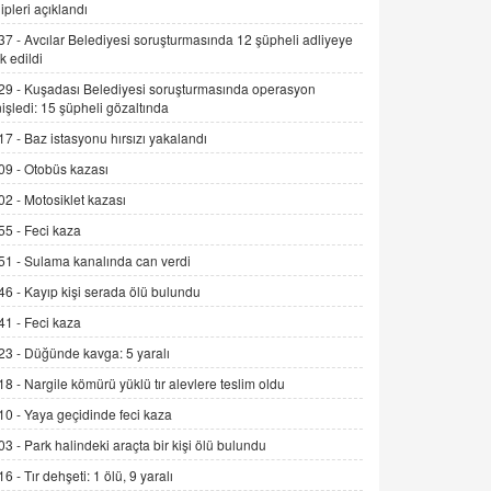
Alınmalı?
ipleri açıklandı
9.12.2025 10:11
37 -
Avcılar Belediyesi soruşturmasında 12 şüpheli adliyeye
k edildi
İNCİ GÜL AKÖL
29 -
Kuşadası Belediyesi soruşturmasında operasyon
Trump Keşke Adana'yı da Ziyaret Etse...
işledi: 15 şüpheli gözaltında
06.07.2026 13:00
17 -
Baz istasyonu hırsızı yakalandı
09 -
Otobüs kazası
ADEM AKÖL
02 -
Motosiklet kazası
Esed Destekçilerinin Yüzüne Vurulan
Şamar: Sednaya
55 -
Feci kaza
11.12.2024 12:30
51 -
Sulama kanalında can verdi
46 -
Kayıp kişi serada ölü bulundu
DR. EKREM ASLAN
Gerçek Ne, Algı Ne? "Beraber
41 -
Feci kaza
Yürüyoruz" Cümlesinin Peşinden
23 -
Düğünde kavga: 5 yaralı
19.07.2025 12:45
18 -
Nargile kömürü yüklü tır alevlere teslim oldu
GÖNÜL MENEKŞE
10 -
Yaya geçidinde feci kaza
Şifacının Yolu
03 -
Park halindeki araçta bir kişi ölü bulundu
04.11.2025 12:56
16 -
Tır dehşeti: 1 ölü, 9 yaralı