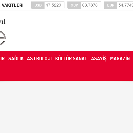
47.5229
63.7878
54.774
 VAKİTLERİ
USD
GBP
EUR
yıl
OR
SAĞLIK
ASTROLOJİ
KÜLTÜR SANAT
ASAYİŞ
MAGAZİN