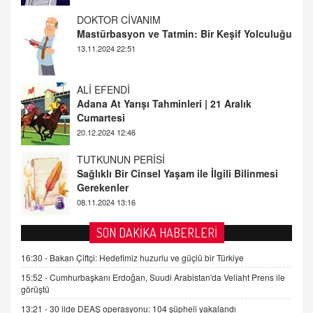
ALİ EFENDİ
Adana At Yarışı Tahminleri | 21 Aralık
Cumartesi
20.12.2024 12:46
TUTKUNUN PERİSİ
Sağlıklı Bir Cinsel Yaşam ile İlgili Bilinmesi
Gerekenler
08.11.2024 13:16
FARUK ÖNALAN
Tezkere Onaylanmasaydı…
2 Kasım 2021 Salı 00:11
AV. DOĞAN CAN DOĞAN
SON DAKİKA HABERLERİ
Kişisel verilerin korunması ve dijital hukukun
gelişimi
16:30 -
Bakan Çiftçi: Hedefimiz huzurlu ve güçlü bir Türkiye
15.09.2025 16:17
15:52 -
Cumhurbaşkanı Erdoğan, Suudi Arabistan'da Veliaht Prens ile
görüştü
SEHER EREK
13:21 -
30 ilde DEAŞ operasyonu: 104 şüpheli yakalandı