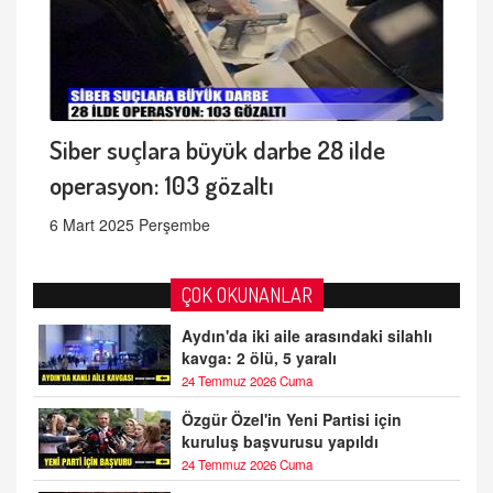
Siber suçlara büyük darbe 28 ilde
operasyon: 103 gözaltı
6 Mart 2025 Perşembe
ÇOK OKUNANLAR
Aydın'da iki aile arasındaki silahlı
kavga: 2 ölü, 5 yaralı
24 Temmuz 2026 Cuma
Özgür Özel'in Yeni Partisi için
kuruluş başvurusu yapıldı
24 Temmuz 2026 Cuma