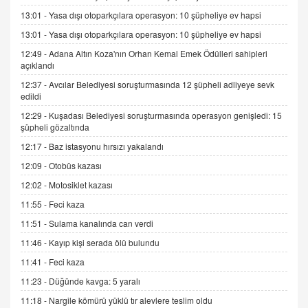
Kış Ayları Geldi, Hangi Önlemler Alınmalı?
13:01 -
Yasa dışı otoparkçılara operasyon: 10 şüpheliye ev hapsi
9.12.2025 10:11
13:01 -
Yasa dışı otoparkçılara operasyon: 10 şüpheliye ev hapsi
12:49 -
Adana Altın Koza'nın Orhan Kemal Emek Ödülleri sahipleri
İNCİ GÜL AKÖL
açıklandı
Trump Keşke Adana'yı da Ziyaret Etse...
06.07.2026 13:00
12:37 -
Avcılar Belediyesi soruşturmasında 12 şüpheli adliyeye sevk
edildi
12:29 -
Kuşadası Belediyesi soruşturmasında operasyon genişledi: 15
ADEM AKÖL
şüpheli gözaltında
Esed Destekçilerinin Yüzüne Vurulan Şamar:
12:17 -
Baz istasyonu hırsızı yakalandı
Sednaya
12:09 -
Otobüs kazası
11.12.2024 12:30
12:02 -
Motosiklet kazası
DR. EKREM ASLAN
11:55 -
Feci kaza
Gerçek Ne, Algı Ne? "Beraber Yürüyoruz"
Cümlesinin Peşinden
11:51 -
Sulama kanalında can verdi
19.07.2025 12:45
11:46 -
Kayıp kişi serada ölü bulundu
GÖNÜL MENEKŞE
11:41 -
Feci kaza
Şifacının Yolu
11:23 -
Düğünde kavga: 5 yaralı
04.11.2025 12:56
11:18 -
Nargile kömürü yüklü tır alevlere teslim oldu