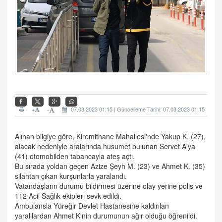
+
07.03.2023 01:15 | Güncelleme Tarihi: 07.03.2023 01:15
-
Alınan bilgiye göre, Kiremithane Mahallesi'nde Yakup K. (27),
alacak nedeniyle aralarında husumet bulunan Servet A'ya
(41) otomobilden tabancayla ateş açtı.
Bu sırada yoldan geçen Azize Şeyh M. (23) ve Ahmet K. (35)
silahtan çıkan kurşunlarla yaralandı.
Vatandaşların durumu bildirmesi üzerine olay yerine polis ve
112 Acil Sağlık ekipleri sevk edildi.
Ambulansla Yüreğir Devlet Hastanesine kaldırılan
yaralılardan Ahmet K'nin durumunun ağır olduğu öğrenildi.