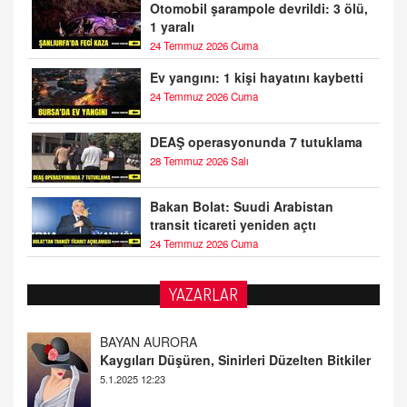
Otomobil şarampole devrildi: 3 ölü,
1 yaralı
24 Temmuz 2026 Cuma
Ev yangını: 1 kişi hayatını kaybetti
24 Temmuz 2026 Cuma
DEAŞ operasyonunda 7 tutuklama
28 Temmuz 2026 Salı
Bakan Bolat: Suudi Arabistan
transit ticareti yeniden açtı
24 Temmuz 2026 Cuma
YAZARLAR
DOKTOR CİVANIM
Mastürbasyon ve Tatmin: Bir Keşif Yolculuğu
13.11.2024 22:51