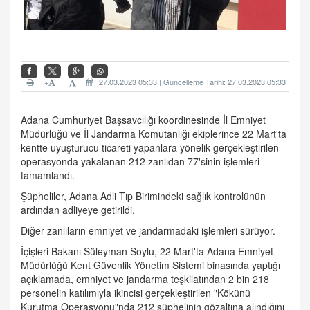
+
27.03.2023 05:33 | Güncelleme Tarihi: 27.03.2023 05:33
-
Adana Cumhuriyet Başsavcılığı koordinesinde İl Emniyet
Müdürlüğü ve İl Jandarma Komutanlığı ekiplerince 22 Mart'ta
kentte uyuşturucu ticareti yapanlara yönelik gerçekleştirilen
operasyonda yakalanan 212 zanlıdan 77'sinin işlemleri
tamamlandı.
Şüpheliler, Adana Adli Tıp Birimindeki sağlık kontrolünün
ardından adliyeye getirildi.
Diğer zanlıların emniyet ve jandarmadaki işlemleri sürüyor.
İçişleri Bakanı Süleyman Soylu, 22 Mart'ta Adana Emniyet
Müdürlüğü Kent Güvenlik Yönetim Sistemi binasında yaptığı
açıklamada, emniyet ve jandarma teşkilatından 2 bin 218
personelin katılımıyla ikincisi gerçekleştirilen "Kökünü
Kurutma Operasyonu"nda 212 şüphelinin gözaltına alındığını