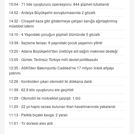
Trump Keşke Adana'yı da Ziyaret Etse...
15:04 -
71 ilde uyuşturucu operasyonu: 844 şüpheli tutuklandı
06.07.2026 13:00
14:52 -
Antalya Büyükşehir soruşturmasında 2 gözaltı
14:32 -
Cinayeti kaza gibi göstermeye çalışan sanığa ağırlaştırılmış
müebbet istemi
ADEM AKÖL
Esed Destekçilerinin Yüzüne Vurulan Şamar:
14:10 -
4 Yaşındaki çocuğun şüpheli ölümünde 5 gözaltı
Sednaya
13:39 -
İlaçlama faciası: 9 yaşındaki çocuk yaşamını yitirdi
11.12.2024 12:30
13:20 -
Adana Büyükşehir'den üreticiye süt sağım makinesi desteği
DR. EKREM ASLAN
13:05 -
Gürlek: Terörsüz Türkiye milli devlet politikasıdır
Gerçek Ne, Algı Ne? "Beraber Yürüyoruz"
12:35 -
ASKİ'den Bakımyurdu Caddesi'ne 17 milyon liralık altyapı
Cümlesinin Peşinden
yatırımı
19.07.2025 12:45
12:26 -
Kontrolden çıkan otomobil iki dükkana daldı
GÖNÜL MENEKŞE
11:39 -
62,9 kilo uyuşturucu ele geçirildi
Şifacının Yolu
11:29 -
Otomobil ile motosiklet çarpıştı: 1 ölü
04.11.2025 12:56
11:20 -
22 yıl hapis cezası bulunan firari havalimanında yakalandı
11:13 -
Parkta bıçaklı kavga: 2 yaralı
AV. RÜMEYSA ÖZKALE
Kira Uyuşmazlıklarında Dava Açmadan Önce
11:01 -
Tır dorsesi alev aldı
Arabulucuya Başvuru Şartı