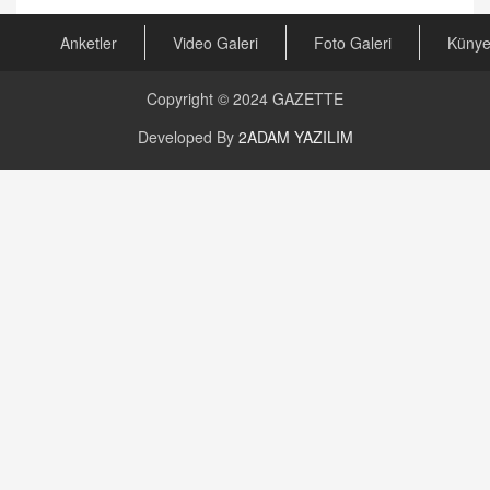
23.09.2023 16:30
Anketler
Video Galeri
Foto Galeri
Küny
CAN UĞURATEŞ
Değişen yapısıyla Suriye
16.12.2024 14:16
Copyright © 2024
GAZETTE
Developed By
2ADAM YAZILIM
GÜNLÜK BURÇ YORUMU
Günlük Burç Yorumu | 22 Kasım 2024: Koç,
Boğa, İkizler ve Daha Fazlası!
20.11.2024 17:44
PEARL SİRİUS
Mars 4 Kasım’da Aslan Burcuna Geçiyor
01.11.2025 14:25
BAYAN AURORA
Kaygıları Düşüren, Sinirleri Düzelten Bitkiler
5.1.2025 12:23