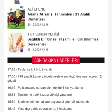
TUTKUNUN PERİSİ
Sağlıklı Bir Cinsel Yaşam ile İlgili Bilinmesi
Gerekenler
08.11.2024 13:16
FARUK ÖNALAN
Tezkere Onaylanmasaydı…
2 Kasım 2021 Salı 00:11
AV. DOĞAN CAN DOĞAN
SON DAKİKA HABERLERİ
Kişisel verilerin korunması ve dijital hukukun
gelişimi
17:16 -
Tır dehşeti: 1 ölü, 9 yaralı
15.09.2025 16:17
17:00 -
198 saatlik kamera incelemesiyle suç örgütüne operasyon: 12
gözaltı
SEHER EREK
16:19 -
Polis aracına çarpan otomobilde 6 kişi yaralandı
Kış Ayları Geldi, Hangi Önlemler Alınmalı?
15:58 -
Zincirleme trafik kazası: 29 kişi yaralandı
9.12.2025 10:11
15:50 -
Silah ve mühimmat operasyonu: 2 şüpheli tutuklandı
15:42 -
Yasa dışı bahis operasyonu: 1 tutuklama
İNCİ GÜL AKÖL