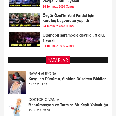
kavga: 2 ölü, 5 yaralı
24 Temmuz 2026 Cuma
Özgür Özel'in Yeni Partisi için
kuruluş başvurusu yapıldı
24 Temmuz 2026 Cuma
Otomobil şarampole devrildi: 3 ölü,
1 yaralı
24 Temmuz 2026 Cuma
YAZARLAR
DOKTOR CİVANIM
Mastürbasyon ve Tatmin: Bir Keşif Yolculuğu
13.11.2024 22:51
ALİ EFENDİ
Adana At Yarışı Tahminleri | 21 Aralık
Cumartesi
20.12.2024 12:46