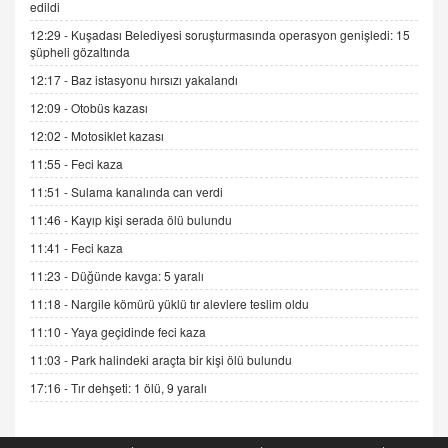
edildi
12:29 -
Kuşadası Belediyesi soruşturmasında operasyon genişledi: 15
ADEM AKÖL
şüpheli gözaltında
Esed Destekçilerinin Yüzüne Vurulan Şamar:
12:17 -
Baz istasyonu hırsızı yakalandı
Sednaya
12:09 -
Otobüs kazası
11.12.2024 12:30
12:02 -
Motosiklet kazası
DR. EKREM ASLAN
11:55 -
Feci kaza
Gerçek Ne, Algı Ne? "Beraber Yürüyoruz"
Cümlesinin Peşinden
11:51 -
Sulama kanalında can verdi
19.07.2025 12:45
11:46 -
Kayıp kişi serada ölü bulundu
GÖNÜL MENEKŞE
11:41 -
Feci kaza
Şifacının Yolu
11:23 -
Düğünde kavga: 5 yaralı
04.11.2025 12:56
11:18 -
Nargile kömürü yüklü tır alevlere teslim oldu
11:10 -
Yaya geçidinde feci kaza
AV. RÜMEYSA ÖZKALE
11:03 -
Park halindeki araçta bir kişi ölü bulundu
Kira Uyuşmazlıklarında Dava Açmadan Önce
Arabulucuya Başvuru Şartı
17:16 -
Tır dehşeti: 1 ölü, 9 yaralı
23.09.2023 16:30
CAN UĞURATEŞ