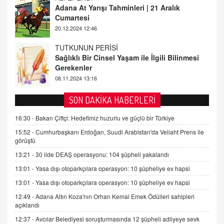
Sağlıklı Bir Cinsel Yaşam ile İlgili Bilinmesi
Gerekenler
08.11.2024 13:16
FARUK ÖNALAN
Tezkere Onaylanmasaydı…
2 Kasım 2021 Salı 00:11
AV. DOĞAN CAN DOĞAN
SON DAKİKA HABERLERİ
Kişisel verilerin korunması ve dijital hukukun
gelişimi
16:30 -
Bakan Çiftçi: Hedefimiz huzurlu ve güçlü bir Türkiye
15.09.2025 16:17
15:52 -
Cumhurbaşkanı Erdoğan, Suudi Arabistan'da Veliaht Prens ile
görüştü
SEHER EREK
13:21 -
30 ilde DEAŞ operasyonu: 104 şüpheli yakalandı
Kış Ayları Geldi, Hangi Önlemler Alınmalı?
13:01 -
Yasa dışı otoparkçılara operasyon: 10 şüpheliye ev hapsi
9.12.2025 10:11
13:01 -
Yasa dışı otoparkçılara operasyon: 10 şüpheliye ev hapsi
12:49 -
Adana Altın Koza'nın Orhan Kemal Emek Ödülleri sahipleri
İNCİ GÜL AKÖL
açıklandı
Trump Keşke Adana'yı da Ziyaret Etse...
06.07.2026 13:00
12:37 -
Avcılar Belediyesi soruşturmasında 12 şüpheli adliyeye sevk