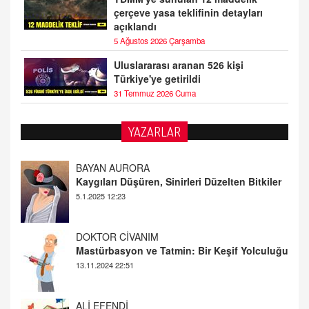
çerçeve yasa teklifinin detayları
açıklandı
5 Ağustos 2026 Çarşamba
Uluslararası aranan 526 kişi
Türkiye'ye getirildi
31 Temmuz 2026 Cuma
YAZARLAR
DOKTOR CİVANIM
Mastürbasyon ve Tatmin: Bir Keşif Yolculuğu
13.11.2024 22:51
ALİ EFENDİ
Adana At Yarışı Tahminleri | 21 Aralık
Cumartesi
20.12.2024 12:46
TUTKUNUN PERİSİ