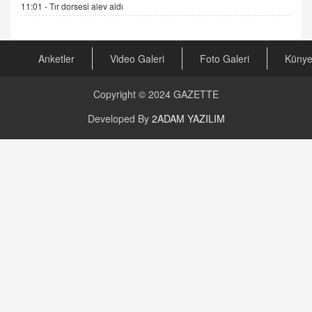
Kira Uyuşmazlıklarında Dava Açmadan Önce
11:01 -
Tır dorsesi alev aldı
Arabulucuya Başvuru Şartı
23.09.2023 16:30
Anketler
Video Galeri
Foto Galeri
Küny
CAN UĞURATEŞ
Değişen yapısıyla Suriye
16.12.2024 14:16
Copyright © 2024
GAZETTE
Developed By
2ADAM YAZILIM
GÜNLÜK BURÇ YORUMU
Günlük Burç Yorumu | 22 Kasım 2024: Koç,
Boğa, İkizler ve Daha Fazlası!
20.11.2024 17:44
PEARL SİRİUS
Mars 4 Kasım’da Aslan Burcuna Geçiyor
01.11.2025 14:25
BAYAN AURORA
Kaygıları Düşüren, Sinirleri Düzelten Bitkiler
5.1.2025 12:23