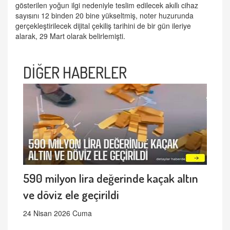
gösterilen yoğun ilgi nedeniyle teslim edilecek akıllı cihaz
sayısını 12 binden 20 bine yükseltmiş, noter huzurunda
gerçekleştirilecek dijital çekiliş tarihini de bir gün ileriye
alarak, 29 Mart olarak belirlemişti.
DİĞER HABERLER
590 milyon lira değerinde kaçak altın
ve döviz ele geçirildi
24 Nisan 2026 Cuma