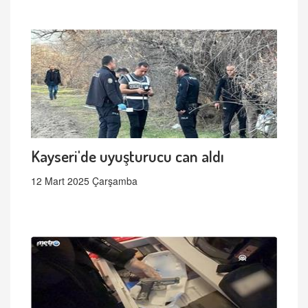
Kayseri'de uyuşturucu can aldı
12 Mart 2025 Çarşamba