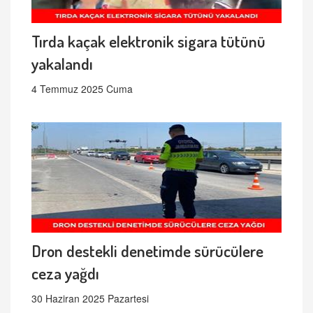
Tırda kaçak elektronik sigara tütünü
yakalandı
4 Temmuz 2025 Cuma
Dron destekli denetimde sürücülere
ceza yağdı
30 Haziran 2025 Pazartesi