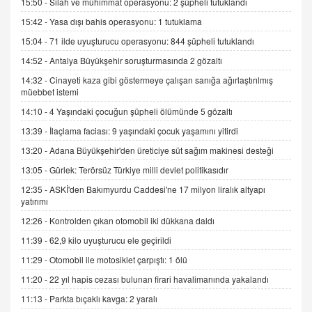
15:50 -
Silah ve mühimmat operasyonu: 2 şüpheli tutuklandı
15:42 -
Yasa dışı bahis operasyonu: 1 tutuklama
İNCİ GÜL AKÖL
Trump Keşke Adana'yı da Ziyaret Etse...
15:04 -
71 ilde uyuşturucu operasyonu: 844 şüpheli tutuklandı
06.07.2026 13:00
14:52 -
Antalya Büyükşehir soruşturmasında 2 gözaltı
14:32 -
Cinayeti kaza gibi göstermeye çalışan sanığa ağırlaştırılmış
müebbet istemi
ADEM AKÖL
Esed Destekçilerinin Yüzüne Vurulan Şamar:
14:10 -
4 Yaşındaki çocuğun şüpheli ölümünde 5 gözaltı
Sednaya
13:39 -
İlaçlama faciası: 9 yaşındaki çocuk yaşamını yitirdi
11.12.2024 12:30
13:20 -
Adana Büyükşehir'den üreticiye süt sağım makinesi desteği
DR. EKREM ASLAN
13:05 -
Gürlek: Terörsüz Türkiye milli devlet politikasıdır
Gerçek Ne, Algı Ne? "Beraber Yürüyoruz"
12:35 -
ASKİ'den Bakımyurdu Caddesi'ne 17 milyon liralık altyapı
Cümlesinin Peşinden
yatırımı
19.07.2025 12:45
12:26 -
Kontrolden çıkan otomobil iki dükkana daldı
GÖNÜL MENEKŞE
11:39 -
62,9 kilo uyuşturucu ele geçirildi
Şifacının Yolu
11:29 -
Otomobil ile motosiklet çarpıştı: 1 ölü
04.11.2025 12:56
11:20 -
22 yıl hapis cezası bulunan firari havalimanında yakalandı
11:13 -
Parkta bıçaklı kavga: 2 yaralı
AV. RÜMEYSA ÖZKALE