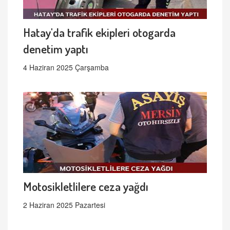
Hatay'da trafik ekipleri otogarda
denetim yaptı
4 Haziran 2025 Çarşamba
Motosikletlilere ceza yağdı
2 Haziran 2025 Pazartesi