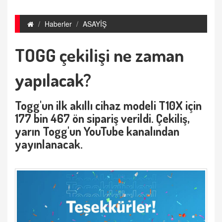
Haberler
ASAYİŞ
TOGG çekilişi ne zaman
yapılacak?
Togg'un ilk akıllı cihaz modeli T10X için
177 bin 467 ön sipariş verildi. Çekiliş,
yarın Togg'un YouTube kanalından
yayınlanacak.