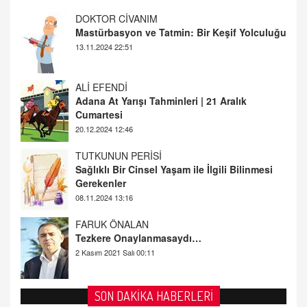
ALİ EFENDİ
Adana At Yarışı Tahminleri | 21 Aralık
Cumartesi
20.12.2024 12:46
TUTKUNUN PERİSİ
Sağlıklı Bir Cinsel Yaşam ile İlgili Bilinmesi
Gerekenler
08.11.2024 13:16
FARUK ÖNALAN
Tezkere Onaylanmasaydı…
2 Kasım 2021 Salı 00:11
AV. DOĞAN CAN DOĞAN
Kişisel verilerin korunması ve dijital hukukun
gelişimi
15.09.2025 16:17
SEHER EREK
SON DAKİKA HABERLERİ
Kış Ayları Geldi, Hangi Önlemler Alınmalı?