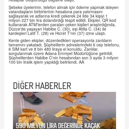
Şebeke üyelerinin, telefon almak için ödeme yapmak isteyen
vatandaşların birbirlerinin hesabına para yatırmasını
sağlayarak ve adlarına kredi çekerek 24 ilde 34 kişiyi 1
milyon 227 bin lira dolandırdığı tespit edildi. Ekipler, QR kod
kullanarak ATM'lerden paraları çeken kişileri araştırdığında,
Düzce'de yaşayan Habibe C. (30), eşi Atilla C. (34) ile
kardeşleri Latif T. (28) ve Hicret T'nin (37) izine ulaştı.
Kente giden ekipler, düzenledikleri operasyonla zanlıların
tamamını yakaladı. Şüphelilerin adreslerindeki 6 cep telefonu,
6 SIM kart ve 8 bin 480 liraya el konuldu. Zanlılar,
sorgulanmak üzere Adana Emniyet Müdürlüğüne getirildi.
Şüphelilerden Habibe C'nin hesabından son 3 ayda 3 milyon
100 bin liralık işlem yapıldığı belirlendi. AA
DİĞER HABERLER