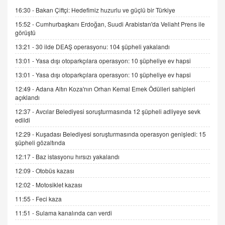
16:30 -
Bakan Çiftçi: Hedefimiz huzurlu ve güçlü bir Türkiye
9.12.2025 10:11
15:52 -
Cumhurbaşkanı Erdoğan, Suudi Arabistan'da Veliaht Prens ile
görüştü
İNCİ GÜL AKÖL
13:21 -
30 ilde DEAŞ operasyonu: 104 şüpheli yakalandı
Trump Keşke Adana'yı da Ziyaret Etse...
13:01 -
Yasa dışı otoparkçılara operasyon: 10 şüpheliye ev hapsi
06.07.2026 13:00
13:01 -
Yasa dışı otoparkçılara operasyon: 10 şüpheliye ev hapsi
12:49 -
Adana Altın Koza'nın Orhan Kemal Emek Ödülleri sahipleri
ADEM AKÖL
açıklandı
Esed Destekçilerinin Yüzüne Vurulan Şamar:
Sednaya
12:37 -
Avcılar Belediyesi soruşturmasında 12 şüpheli adliyeye sevk
edildi
11.12.2024 12:30
12:29 -
Kuşadası Belediyesi soruşturmasında operasyon genişledi: 15
DR. EKREM ASLAN
şüpheli gözaltında
Gerçek Ne, Algı Ne? "Beraber Yürüyoruz"
12:17 -
Baz istasyonu hırsızı yakalandı
Cümlesinin Peşinden
12:09 -
Otobüs kazası
19.07.2025 12:45
12:02 -
Motosiklet kazası
GÖNÜL MENEKŞE
11:55 -
Feci kaza
Şifacının Yolu
04.11.2025 12:56
11:51 -
Sulama kanalında can verdi