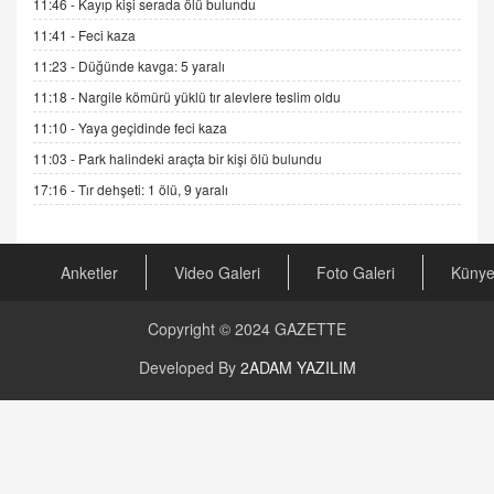
11:46 -
Kayıp kişi serada ölü bulundu
AV. RÜMEYSA ÖZKALE
11:41 -
Feci kaza
Kira Uyuşmazlıklarında Dava Açmadan Önce
11:23 -
Düğünde kavga: 5 yaralı
Arabulucuya Başvuru Şartı
11:18 -
Nargile kömürü yüklü tır alevlere teslim oldu
23.09.2023 16:30
11:10 -
Yaya geçidinde feci kaza
CAN UĞURATEŞ
11:03 -
Park halindeki araçta bir kişi ölü bulundu
Değişen yapısıyla Suriye
17:16 -
Tır dehşeti: 1 ölü, 9 yaralı
16.12.2024 14:16
GÜNLÜK BURÇ YORUMU
Anketler
Video Galeri
Foto Galeri
Küny
Günlük Burç Yorumu | 22 Kasım 2024: Koç,
Boğa, İkizler ve Daha Fazlası!
20.11.2024 17:44
Copyright © 2024
GAZETTE
PEARL SİRİUS
Developed By
2ADAM YAZILIM
Mars 4 Kasım’da Aslan Burcuna Geçiyor
01.11.2025 14:25
BAYAN AURORA