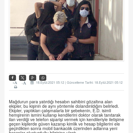
+
18.Eylül.2021 05:12 | Güncelleme Tarihi: 18.Eylül.2021 05:12
-
Mağdurun para yatırdığı hesabın sahibini gözaltına alan
ekipler, bu kişinin de aynı yöntemle dolandırıldığını belirledi.
Ekipler, yaptıkları çalışmalarla bir şebekenin, E.D. isimli
hemşirenin ismini kullanıp kendilerini doktor olarak tanıtarak
ilan verdiği ve telefon siparişi vermek için kendileriyle iletişime
geçen kişilerde güven kazanıp kimlik ve hesap bilgilerini ele
geçirdikten sonra mobil bankacılık üzerinden adlarına yeni
hesaplar oluşturduğu bilgisine ulaştı.