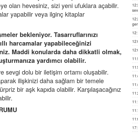
 olan hevesiniz, sizi yeni ufuklara açabilir.
12:
sev
lar yapabilir veya ilginç kitaplar
12:
gen
12:
meler bekleniyor. Tasarruflarınızı
12:
llı harcamalar yapabileceğinizi
12:
siniz. Maddi konularda daha dikkatli olmak,
11:
şturmanıza yardımcı olabilir.
11:
ve sevgi dolu bir iletişim ortamı oluşabilir.
11:
parak ilişkinizi daha sağlam bir temele
11:
sürpriz bir aşk kapıda olabilir. Karşılaşacağınız
11:
bilir.
11:
RUMU
11:
11:
17: