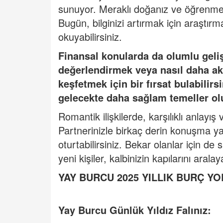
sunuyor. Meraklı doğanız ve öğrenmeye
Bugün, bilginizi artırmak için araştırma
okuyabilirsiniz.
Finansal konularda da olumlu geliş
değerlendirmek veya nasıl daha akı
keşfetmek için bir fırsat bulabilir
gelecekte daha sağlam temeller olu
Romantik ilişkilerde, karşılıklı anlayış 
Partnerinizle birkaç derin konuşma ya
oturtabilirsiniz. Bekar olanlar için de 
yeni kişiler, kalbinizin kapılarını aralaya
YAY BURCU 2025 YILLIK BUR
Ç
YO
Yay Burcu Günlük Yıldı
z Fal
ınız: