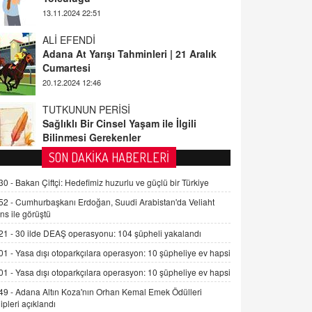
ALİ EFENDİ
Adana At Yarışı Tahminleri | 21 Aralık
Cumartesi
20.12.2024 12:46
TUTKUNUN PERİSİ
Sağlıklı Bir Cinsel Yaşam ile İlgili
Bilinmesi Gerekenler
08.11.2024 13:16
FARUK ÖNALAN
SON DAKİKA HABERLERİ
Tezkere Onaylanmasaydı…
30 -
Bakan Çiftçi: Hedefimiz huzurlu ve güçlü bir Türkiye
2 Kasım 2021 Salı 00:11
52 -
Cumhurbaşkanı Erdoğan, Suudi Arabistan'da Veliaht
ns ile görüştü
AV. DOĞAN CAN DOĞAN
21 -
30 ilde DEAŞ operasyonu: 104 şüpheli yakalandı
Kişisel verilerin korunması ve dijital
hukukun gelişimi
01 -
Yasa dışı otoparkçılara operasyon: 10 şüpheliye ev hapsi
15.09.2025 16:17
01 -
Yasa dışı otoparkçılara operasyon: 10 şüpheliye ev hapsi
49 -
Adana Altın Koza'nın Orhan Kemal Emek Ödülleri
SEHER EREK
ipleri açıklandı
Kış Ayları Geldi, Hangi Önlemler