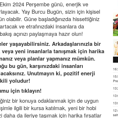
7 Ekim 2024 Perşembe günü, enerjik ve
rlayacak. Yay Burcu Bugün, sizin için kişisel
n olabilir. Güne başladığınızda hissettiğiniz
artacak ve etrafınızdaki insanlara da
akış açınızı paylaşmaya hazır olun!
ler yaşayabilirsiniz. Arkadaşlarınızla bir
 veya yeni insanlarla tanışmak için harika
almanız veya planlar yapmanız mümkün.
uğu bu gün, karşınızdaki insanları
16:
acaksınız. Unutmayın ki, pozitif enerji
15:
kili yoludur!
Pre
13:
umu iç
in t
ı
klay
ı
n!
13:
diğiniz bir konuya odaklanmak için de uygun
13:
şimle ilgili bir kursa katılmak, yeni bir hobi
12:
daha da ileriye taşımak için harika fırsatlar
sah