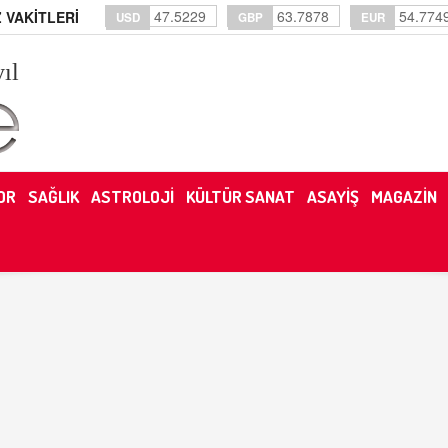
47.5229
63.7878
54.774
 VAKİTLERİ
USD
GBP
EUR
yıl
OR
SAĞLIK
ASTROLOJİ
KÜLTÜR SANAT
ASAYİŞ
MAGAZİN