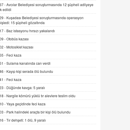
Alınmalı?
37 -
Avcılar Belediyesi soruşturmasında 12 şüpheli adliyeye
k edildi
9.12.2025 10:11
29 -
Kuşadası Belediyesi soruşturmasında operasyon
İNCİ GÜL AKÖL
işledi: 15 şüpheli gözaltında
Trump Keşke Adana'yı da Ziyaret Etse...
17 -
Baz istasyonu hırsızı yakalandı
06.07.2026 13:00
09 -
Otobüs kazası
02 -
Motosiklet kazası
ADEM AKÖL
55 -
Feci kaza
Esed Destekçilerinin Yüzüne Vurulan
Şamar: Sednaya
51 -
Sulama kanalında can verdi
11.12.2024 12:30
46 -
Kayıp kişi serada ölü bulundu
DR. EKREM ASLAN
41 -
Feci kaza
Gerçek Ne, Algı Ne? "Beraber
23 -
Düğünde kavga: 5 yaralı
Yürüyoruz" Cümlesinin Peşinden
18 -
Nargile kömürü yüklü tır alevlere teslim oldu
19.07.2025 12:45
10 -
Yaya geçidinde feci kaza
GÖNÜL MENEKŞE
03 -
Park halindeki araçta bir kişi ölü bulundu
Şifacının Yolu
16 -
Tır dehşeti: 1 ölü, 9 yaralı
04.11.2025 12:56