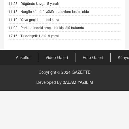
Şifacının Yolu
11:23 -
Düğünde kavga: 5 yaralı
04.11.2025 12:56
11:18 -
Nargile kömürü yüklü tır alevlere teslim oldu
11:10 -
Yaya geçidinde feci kaza
AV. RÜMEYSA ÖZKALE
11:03 -
Park halindeki araçta bir kişi ölü bulundu
Kira Uyuşmazlıklarında Dava Açmadan Önce
Arabulucuya Başvuru Şartı
17:16 -
Tır dehşeti: 1 ölü, 9 yaralı
23.09.2023 16:30
CAN UĞURATEŞ
Anketler
Video Galeri
Foto Galeri
Küny
Değişen yapısıyla Suriye
16.12.2024 14:16
Copyright © 2024
GAZETTE
GÜNLÜK BURÇ YORUMU
Developed By
2ADAM YAZILIM
Günlük Burç Yorumu | 22 Kasım 2024: Koç,
Boğa, İkizler ve Daha Fazlası!
20.11.2024 17:44
PEARL SİRİUS
Mars 4 Kasım’da Aslan Burcuna Geçiyor
01.11.2025 14:25