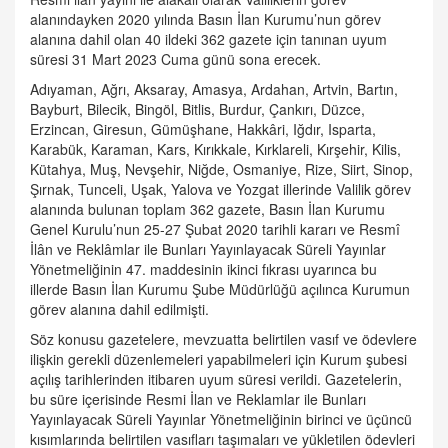
alanındayken 2020 yılında Basın İlan Kurumu’nun görev
alanına dahil olan 40 ildeki 362 gazete için tanınan uyum
süresi 31 Mart 2023 Cuma günü sona erecek.
Adıyaman, Ağrı, Aksaray, Amasya, Ardahan, Artvin, Bartın,
Bayburt, Bilecik, Bingöl, Bitlis, Burdur, Çankırı, Düzce,
Erzincan, Giresun, Gümüşhane, Hakkâri, Iğdır, Isparta,
Karabük, Karaman, Kars, Kırıkkale, Kırklareli, Kırşehir, Kilis,
Kütahya, Muş, Nevşehir, Niğde, Osmaniye, Rize, Siirt, Sinop,
Şırnak, Tunceli, Uşak, Yalova ve Yozgat illerinde Valilik görev
alanında bulunan toplam 362 gazete, Basın İlan Kurumu
Genel Kurulu’nun 25-27 Şubat 2020 tarihli kararı ve Resmî
İlân ve Reklâmlar ile Bunları Yayınlayacak Süreli Yayınlar
Yönetmeliğinin 47. maddesinin ikinci fıkrası uyarınca bu
illerde Basın İlan Kurumu Şube Müdürlüğü açılınca Kurumun
görev alanına dahil edilmişti.
Söz konusu gazetelere, mevzuatta belirtilen vasıf ve ödevlere
ilişkin gerekli düzenlemeleri yapabilmeleri için Kurum şubesi
açılış tarihlerinden itibaren uyum süresi verildi. Gazetelerin,
bu süre içerisinde Resmi İlan ve Reklamlar ile Bunları
Yayınlayacak Süreli Yayınlar Yönetmeliğinin birinci ve üçüncü
kısımlarında belirtilen vasıfları taşımaları ve yükletilen ödevleri