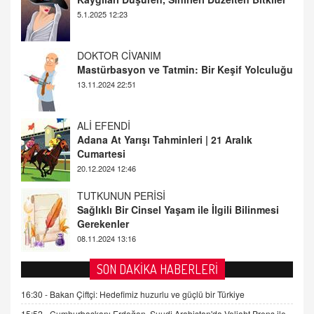
13.11.2024 22:51
ALİ EFENDİ
Adana At Yarışı Tahminleri | 21 Aralık
Cumartesi
20.12.2024 12:46
TUTKUNUN PERİSİ
Sağlıklı Bir Cinsel Yaşam ile İlgili Bilinmesi
Gerekenler
08.11.2024 13:16
FARUK ÖNALAN
Tezkere Onaylanmasaydı…
2 Kasım 2021 Salı 00:11
AV. DOĞAN CAN DOĞAN
SON DAKİKA HABERLERİ
Kişisel verilerin korunması ve dijital hukukun
gelişimi
16:30 -
Bakan Çiftçi: Hedefimiz huzurlu ve güçlü bir Türkiye
15.09.2025 16:17
15:52 -
Cumhurbaşkanı Erdoğan, Suudi Arabistan'da Veliaht Prens ile