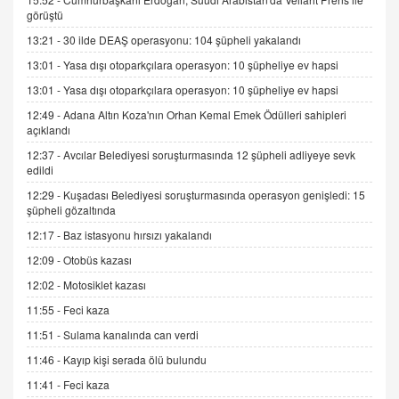
görüştü
SEHER EREK
13:21 -
30 ilde DEAŞ operasyonu: 104 şüpheli yakalandı
Kış Ayları Geldi, Hangi Önlemler Alınmalı?
13:01 -
Yasa dışı otoparkçılara operasyon: 10 şüpheliye ev hapsi
9.12.2025 10:11
13:01 -
Yasa dışı otoparkçılara operasyon: 10 şüpheliye ev hapsi
12:49 -
Adana Altın Koza'nın Orhan Kemal Emek Ödülleri sahipleri
İNCİ GÜL AKÖL
açıklandı
Trump Keşke Adana'yı da Ziyaret Etse...
06.07.2026 13:00
12:37 -
Avcılar Belediyesi soruşturmasında 12 şüpheli adliyeye sevk
edildi
12:29 -
Kuşadası Belediyesi soruşturmasında operasyon genişledi: 15
ADEM AKÖL
şüpheli gözaltında
Esed Destekçilerinin Yüzüne Vurulan Şamar:
12:17 -
Baz istasyonu hırsızı yakalandı
Sednaya
12:09 -
Otobüs kazası
11.12.2024 12:30
12:02 -
Motosiklet kazası
DR. EKREM ASLAN
11:55 -
Feci kaza
Gerçek Ne, Algı Ne? "Beraber Yürüyoruz"
Cümlesinin Peşinden
11:51 -
Sulama kanalında can verdi
19.07.2025 12:45
11:46 -
Kayıp kişi serada ölü bulundu
GÖNÜL MENEKŞE
11:41 -
Feci kaza