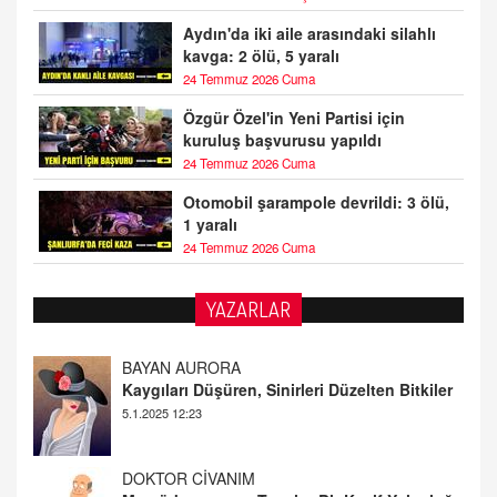
Aydın'da iki aile arasındaki silahlı
kavga: 2 ölü, 5 yaralı
24 Temmuz 2026 Cuma
Özgür Özel'in Yeni Partisi için
kuruluş başvurusu yapıldı
24 Temmuz 2026 Cuma
Otomobil şarampole devrildi: 3 ölü,
1 yaralı
24 Temmuz 2026 Cuma
YAZARLAR
DOKTOR CİVANIM
Mastürbasyon ve Tatmin: Bir Keşif Yolculuğu
13.11.2024 22:51
ALİ EFENDİ