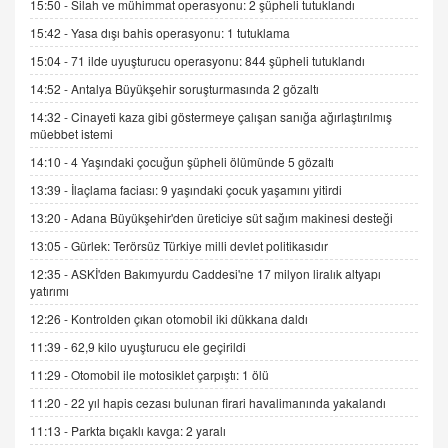
15:50 -
Silah ve mühimmat operasyonu: 2 şüpheli tutuklandı
15:42 -
Yasa dışı bahis operasyonu: 1 tutuklama
İNCİ GÜL AKÖL
Trump Keşke Adana'yı da Ziyaret Etse...
15:04 -
71 ilde uyuşturucu operasyonu: 844 şüpheli tutuklandı
06.07.2026 13:00
14:52 -
Antalya Büyükşehir soruşturmasında 2 gözaltı
14:32 -
Cinayeti kaza gibi göstermeye çalışan sanığa ağırlaştırılmış
müebbet istemi
ADEM AKÖL
Esed Destekçilerinin Yüzüne Vurulan Şamar:
14:10 -
4 Yaşındaki çocuğun şüpheli ölümünde 5 gözaltı
Sednaya
13:39 -
İlaçlama faciası: 9 yaşındaki çocuk yaşamını yitirdi
11.12.2024 12:30
13:20 -
Adana Büyükşehir'den üreticiye süt sağım makinesi desteği
DR. EKREM ASLAN
13:05 -
Gürlek: Terörsüz Türkiye milli devlet politikasıdır
Gerçek Ne, Algı Ne? "Beraber Yürüyoruz"
12:35 -
ASKİ'den Bakımyurdu Caddesi'ne 17 milyon liralık altyapı
Cümlesinin Peşinden
yatırımı
19.07.2025 12:45
12:26 -
Kontrolden çıkan otomobil iki dükkana daldı
GÖNÜL MENEKŞE
11:39 -
62,9 kilo uyuşturucu ele geçirildi
Şifacının Yolu
11:29 -
Otomobil ile motosiklet çarpıştı: 1 ölü
04.11.2025 12:56
11:20 -
22 yıl hapis cezası bulunan firari havalimanında yakalandı
11:13 -
Parkta bıçaklı kavga: 2 yaralı
AV. RÜMEYSA ÖZKALE