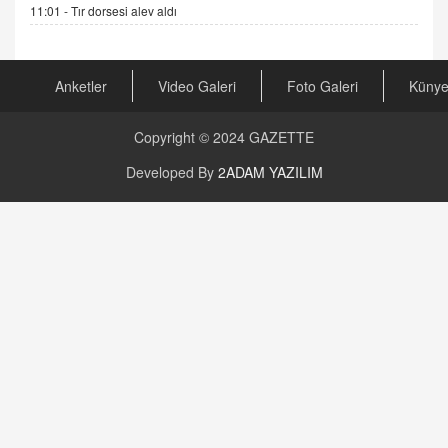
Kira Uyuşmazlıklarında Dava Açmadan Önce
11:01 -
Tır dorsesi alev aldı
Arabulucuya Başvuru Şartı
23.09.2023 16:30
Anketler
Video Galeri
Foto Galeri
Küny
CAN UĞURATEŞ
Değişen yapısıyla Suriye
16.12.2024 14:16
Copyright © 2024
GAZETTE
Developed By
2ADAM YAZILIM
GÜNLÜK BURÇ YORUMU
Günlük Burç Yorumu | 22 Kasım 2024: Koç,
Boğa, İkizler ve Daha Fazlası!
20.11.2024 17:44
PEARL SİRİUS
Mars 4 Kasım’da Aslan Burcuna Geçiyor
01.11.2025 14:25
BAYAN AURORA
Kaygıları Düşüren, Sinirleri Düzelten Bitkiler
5.1.2025 12:23