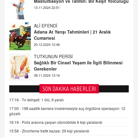
Adana At Yarışı Tahminleri | 21 Aralık
Cumartesi
20.12.2024 12:46
TUTKUNUN PERİSİ
Sağlıklı Bir Cinsel Yaşam ile İlgili Bilinmesi
Gerekenler
08.11.2024 13:16
FARUK ÖNALAN
Tezkere Onaylanmasaydı…
2 Kasım 2021 Salı 00:11
AV. DOĞAN CAN DOĞAN
SON DAKİKA HABERLERİ
Kişisel verilerin korunması ve dijital hukukun
gelişimi
17:16 -
Tır dehşeti: 1 ölü, 9 yaralı
15.09.2025 16:17
17:00 -
198 saatlik kamera incelemesiyle suç örgütüne operasyon: 12
gözaltı
SEHER EREK
16:19 -
Polis aracına çarpan otomobilde 6 kişi yaralandı
Kış Ayları Geldi, Hangi Önlemler Alınmalı?
15:58 -
Zincirleme trafik kazası: 29 kişi yaralandı
9.12.2025 10:11