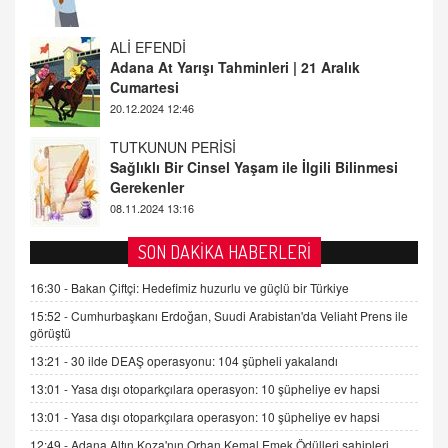
20.12.2024 12:46
TUTKUNUN PERİSİ
Sağlıklı Bir Cinsel Yaşam ile İlgili Bilinmesi
Gerekenler
08.11.2024 13:16
FARUK ÖNALAN
Tezkere Onaylanmasaydı…
2 Kasım 2021 Salı 00:11
AV. DOĞAN CAN DOĞAN
SON DAKİKA HABERLERİ
Kişisel verilerin korunması ve dijital hukukun
gelişimi
16:30 -
Bakan Çiftçi: Hedefimiz huzurlu ve güçlü bir Türkiye
15.09.2025 16:17
15:52 -
Cumhurbaşkanı Erdoğan, Suudi Arabistan'da Veliaht Prens ile
görüştü
SEHER EREK
13:21 -
30 ilde DEAŞ operasyonu: 104 şüpheli yakalandı
Kış Ayları Geldi, Hangi Önlemler Alınmalı?
13:01 -
Yasa dışı otoparkçılara operasyon: 10 şüpheliye ev hapsi
9.12.2025 10:11
13:01 -
Yasa dışı otoparkçılara operasyon: 10 şüpheliye ev hapsi
12:49 -
Adana Altın Koza'nın Orhan Kemal Emek Ödülleri sahipleri
İNCİ GÜL AKÖL