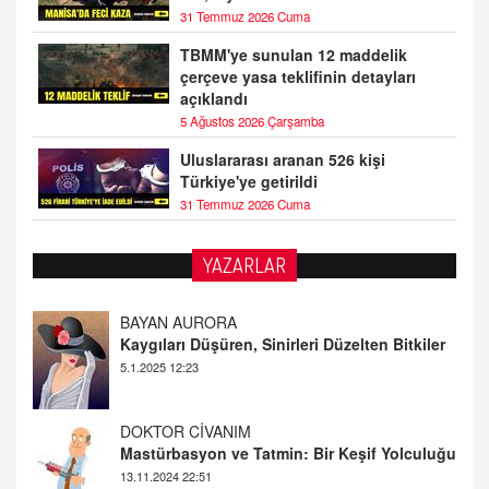
31 Temmuz 2026 Cuma
TBMM'ye sunulan 12 maddelik
çerçeve yasa teklifinin detayları
açıklandı
5 Ağustos 2026 Çarşamba
Uluslararası aranan 526 kişi
Türkiye'ye getirildi
31 Temmuz 2026 Cuma
YAZARLAR
DOKTOR CİVANIM
Mastürbasyon ve Tatmin: Bir Keşif Yolculuğu
13.11.2024 22:51
ALİ EFENDİ
Adana At Yarışı Tahminleri | 21 Aralık
Cumartesi