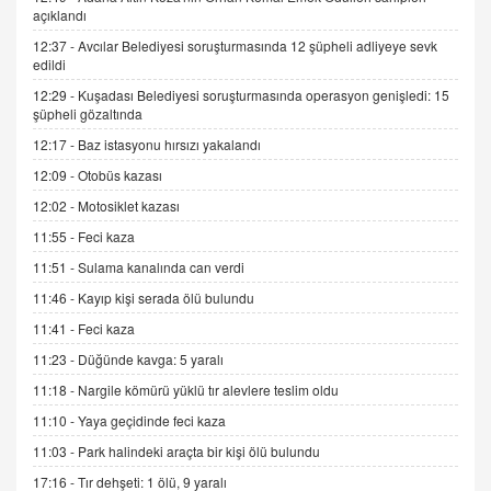
açıklandı
Trump Keşke Adana'yı da Ziyaret Etse...
06.07.2026 13:00
12:37 -
Avcılar Belediyesi soruşturmasında 12 şüpheli adliyeye sevk
edildi
12:29 -
Kuşadası Belediyesi soruşturmasında operasyon genişledi: 15
ADEM AKÖL
şüpheli gözaltında
Esed Destekçilerinin Yüzüne Vurulan Şamar:
12:17 -
Baz istasyonu hırsızı yakalandı
Sednaya
12:09 -
Otobüs kazası
11.12.2024 12:30
12:02 -
Motosiklet kazası
DR. EKREM ASLAN
11:55 -
Feci kaza
Gerçek Ne, Algı Ne? "Beraber Yürüyoruz"
Cümlesinin Peşinden
11:51 -
Sulama kanalında can verdi
19.07.2025 12:45
11:46 -
Kayıp kişi serada ölü bulundu
GÖNÜL MENEKŞE
11:41 -
Feci kaza
Şifacının Yolu
11:23 -
Düğünde kavga: 5 yaralı
04.11.2025 12:56
11:18 -
Nargile kömürü yüklü tır alevlere teslim oldu
11:10 -
Yaya geçidinde feci kaza
AV. RÜMEYSA ÖZKALE
11:03 -
Park halindeki araçta bir kişi ölü bulundu
Kira Uyuşmazlıklarında Dava Açmadan Önce
Arabulucuya Başvuru Şartı
17:16 -
Tır dehşeti: 1 ölü, 9 yaralı