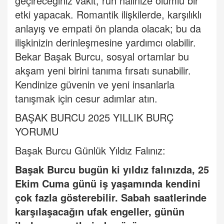
geçireceğiniz vakit, ruh halinize olumlu bir
etki yapacak. Romantik ilişkilerde, karşılıklı
anlayış
ve empati
ön planda olacak; bu da
ilişkinizin derinleşmesine yardımcı olabilir.
Bekar Baş
ak Burcu
, sosyal ortamlar bu
akşam yeni birini tanı
ma f
ırsatı sunabilir.
Kendinize güvenin ve yeni insanlarla
tanışmak iç
in cesur ad
ımlar atın.
BAŞAK BURCU 2025 YILLIK BURÇ
YORUMU
Başak Burcu Günlük Yıldı
z Fal
ınız:
Baş
ak Burcu
bugün ki yıldız falınızda, 25
Ekim Cuma günü iş yaşamında kendini
çok fazla gösterebilir. Sabah saatlerinde
karşılaşacağın ufak engeller, günün