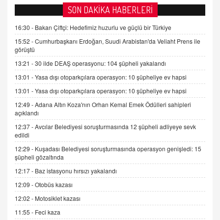
AV. DOĞAN CAN DOĞAN
SON DAKİKA HABERLERİ
Kişisel verilerin korunması ve dijital hukukun
gelişimi
16:30 -
Bakan Çiftçi: Hedefimiz huzurlu ve güçlü bir Türkiye
15.09.2025 16:17
15:52 -
Cumhurbaşkanı Erdoğan, Suudi Arabistan'da Veliaht Prens ile
görüştü
SEHER EREK
13:21 -
30 ilde DEAŞ operasyonu: 104 şüpheli yakalandı
Kış Ayları Geldi, Hangi Önlemler Alınmalı?
13:01 -
Yasa dışı otoparkçılara operasyon: 10 şüpheliye ev hapsi
9.12.2025 10:11
13:01 -
Yasa dışı otoparkçılara operasyon: 10 şüpheliye ev hapsi
12:49 -
Adana Altın Koza'nın Orhan Kemal Emek Ödülleri sahipleri
İNCİ GÜL AKÖL
açıklandı
Trump Keşke Adana'yı da Ziyaret Etse...
06.07.2026 13:00
12:37 -
Avcılar Belediyesi soruşturmasında 12 şüpheli adliyeye sevk
edildi
12:29 -
Kuşadası Belediyesi soruşturmasında operasyon genişledi: 15
ADEM AKÖL
şüpheli gözaltında
Esed Destekçilerinin Yüzüne Vurulan Şamar:
12:17 -
Baz istasyonu hırsızı yakalandı
Sednaya
12:09 -
Otobüs kazası
11.12.2024 12:30
12:02 -
Motosiklet kazası
DR. EKREM ASLAN
11:55 -
Feci kaza
Gerçek Ne, Algı Ne? "Beraber Yürüyoruz"