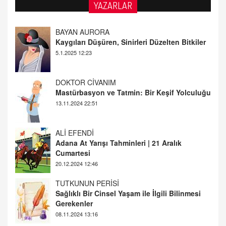
YAZARLAR
DOKTOR CİVANIM
Mastürbasyon ve Tatmin: Bir Keşif Yolculuğu
13.11.2024 22:51
ALİ EFENDİ
Adana At Yarışı Tahminleri | 21 Aralık
Cumartesi
20.12.2024 12:46
TUTKUNUN PERİSİ
Sağlıklı Bir Cinsel Yaşam ile İlgili Bilinmesi
Gerekenler
08.11.2024 13:16
FARUK ÖNALAN
Tezkere Onaylanmasaydı…
2 Kasım 2021 Salı 00:11