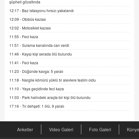
ADEM AKÖL
şüpheli gözaltında
Esed Destekçilerinin Yüzüne Vurulan Şamar:
12:17 -
Baz istasyonu hırsızı yakalandı
Sednaya
12:09 -
Otobüs kazası
11.12.2024 12:30
12:02 -
Motosiklet kazası
DR. EKREM ASLAN
11:55 -
Feci kaza
Gerçek Ne, Algı Ne? "Beraber Yürüyoruz"
Cümlesinin Peşinden
11:51 -
Sulama kanalında can verdi
19.07.2025 12:45
11:46 -
Kayıp kişi serada ölü bulundu
GÖNÜL MENEKŞE
11:41 -
Feci kaza
Şifacının Yolu
11:23 -
Düğünde kavga: 5 yaralı
04.11.2025 12:56
11:18 -
Nargile kömürü yüklü tır alevlere teslim oldu
11:10 -
Yaya geçidinde feci kaza
AV. RÜMEYSA ÖZKALE
11:03 -
Park halindeki araçta bir kişi ölü bulundu
Kira Uyuşmazlıklarında Dava Açmadan Önce
Arabulucuya Başvuru Şartı
17:16 -
Tır dehşeti: 1 ölü, 9 yaralı
23.09.2023 16:30
CAN UĞURATEŞ
Anketler
Video Galeri
Foto Galeri
Küny
Değişen yapısıyla Suriye
16.12.2024 14:16