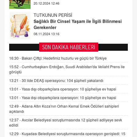
08.11.2024 13:16
FARUK ÖNALAN
Tezkere Onaylanmasaydı…
2 Kasım 2021 Salı 00:11
AV. DOĞAN CAN DOĞAN
SON DAKİKA HABERLERİ
Kişisel verilerin korunması ve dijital hukukun
gelişimi
16:30 -
Bakan Çiftçi: Hedefimiz huzurlu ve güçlü bir Türkiye
15.09.2025 16:17
15:52 -
Cumhurbaşkanı Erdoğan, Suudi Arabistan'da Veliaht Prens ile
görüştü
SEHER EREK
13:21 -
30 ilde DEAŞ operasyonu: 104 şüpheli yakalandı
Kış Ayları Geldi, Hangi Önlemler Alınmalı?
13:01 -
Yasa dışı otoparkçılara operasyon: 10 şüpheliye ev hapsi
9.12.2025 10:11
13:01 -
Yasa dışı otoparkçılara operasyon: 10 şüpheliye ev hapsi
12:49 -
Adana Altın Koza'nın Orhan Kemal Emek Ödülleri sahipleri
İNCİ GÜL AKÖL
açıklandı
Trump Keşke Adana'yı da Ziyaret Etse...
06.07.2026 13:00
12:37 -
Avcılar Belediyesi soruşturmasında 12 şüpheli adliyeye sevk
edildi
12:29 -
Kuşadası Belediyesi soruşturmasında operasyon genişledi: 15