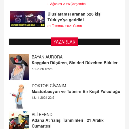
5 Ağustos 2026 Çarşamba
Uluslararası aranan 526 kişi
Türkiye'ye getirildi
31 Temmuz 2026 Cuma
YAZARLAR
DOKTOR CİVANIM
Mastürbasyon ve Tatmin: Bir Keşif Yolculuğu
13.11.2024 22:51
ALİ EFENDİ
Adana At Yarışı Tahminleri | 21 Aralık
Cumartesi
20.12.2024 12:46
TUTKUNUN PERİSİ
Sağlıklı Bir Cinsel Yaşam ile İlgili Bilinmesi
Gerekenler