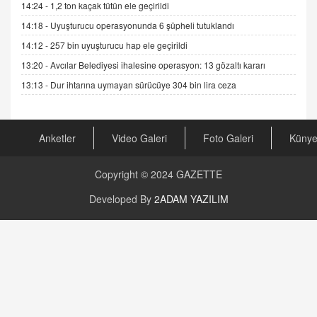
14:24 -
1,2 ton kaçak tütün ele geçirildi
GÖNÜL MENEKŞE
14:18 -
Uyuşturucu operasyonunda 6 şüpheli tutuklandı
Şifacının Yolu
14:12 -
257 bin uyuşturucu hap ele geçirildi
04.11.2025 12:56
13:20 -
Avcılar Belediyesi ihalesine operasyon: 13 gözaltı kararı
13:13 -
Dur ihtarına uymayan sürücüye 304 bin lira ceza
AV. RÜMEYSA ÖZKALE
Kira Uyuşmazlıklarında Dava Açmadan Önce
Arabulucuya Başvuru Şartı
23.09.2023 16:30
Anketler
Video Galeri
Foto Galeri
Küny
CAN UĞURATEŞ
Copyright © 2024
GAZETTE
Değişen yapısıyla Suriye
16.12.2024 14:16
Developed By
2ADAM YAZILIM
GÜNLÜK BURÇ YORUMU
Günlük Burç Yorumu | 22 Kasım 2024: Koç,
Boğa, İkizler ve Daha Fazlası!
20.11.2024 17:44
PEARL SİRİUS