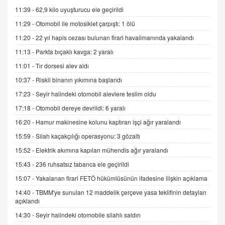
gelişimi
11:39 -
62,9 kilo uyuşturucu ele geçirildi
15.09.2025 16:17
11:29 -
Otomobil ile motosiklet çarpıştı: 1 ölü
11:20 -
22 yıl hapis cezası bulunan firari havalimanında yakalandı
SEHER EREK
Kış Ayları Geldi, Hangi Önlemler Alınmalı?
11:13 -
Parkta bıçaklı kavga: 2 yaralı
9.12.2025 10:11
11:01 -
Tır dorsesi alev aldı
10:37 -
Riskli binanın yıkımına başlandı
İNCİ GÜL AKÖL
17:23 -
Seyir halindeki otomobil alevlere teslim oldu
Trump Keşke Adana'yı da Ziyaret Etse...
17:18 -
Otomobil dereye devrildi: 6 yaralı
06.07.2026 13:00
16:20 -
Hamur makinesine kolunu kaptıran işçi ağır yaralandı
15:59 -
Silah kaçakçılığı operasyonu: 3 gözaltı
ADEM AKÖL
Esed Destekçilerinin Yüzüne Vurulan Şamar:
15:52 -
Elektrik akımına kapılan mühendis ağır yaralandı
Sednaya
15:43 -
236 ruhsatsız tabanca ele geçirildi
11.12.2024 12:30
15:07 -
Yakalanan firari FETÖ hükümlüsünün ifadesine ilişkin açıklama
DR. EKREM ASLAN
14:40 -
TBMM'ye sunulan 12 maddelik çerçeve yasa teklifinin detayları
Gerçek Ne, Algı Ne? "Beraber Yürüyoruz"
açıklandı
Cümlesinin Peşinden
14:30 -
Seyir halindeki otomobile silahlı saldırı
19.07.2025 12:45