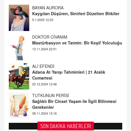
DOKTOR CİVANIM
Mastürbasyon ve Tatmin: Bir Keşif Yolculuğu
13.11.2024 22:51
ALİ EFENDİ
Adana At Yarışı Tahminleri | 21 Aralık
Cumartesi
20.12.2024 12:46
TUTKUNUN PERİSİ
Sağlıklı Bir Cinsel Yaşam ile İlgili Bilinmesi
Gerekenler
08.11.2024 13:16
FARUK ÖNALAN
Tezkere Onaylanmasaydı…
2 Kasım 2021 Salı 00:11
AV. DOĞAN CAN DOĞAN
SON DAKİKA HABERLERİ
Kişisel verilerin korunması ve dijital hukukun