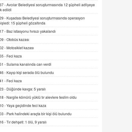
Alınmalı?
37 -
Avcılar Belediyesi soruşturmasında 12 şüpheli adliyeye
k edildi
9.12.2025 10:11
29 -
Kuşadası Belediyesi soruşturmasında operasyon
İNCİ GÜL AKÖL
işledi: 15 şüpheli gözaltında
Trump Keşke Adana'yı da Ziyaret Etse...
17 -
Baz istasyonu hırsızı yakalandı
06.07.2026 13:00
09 -
Otobüs kazası
02 -
Motosiklet kazası
ADEM AKÖL
55 -
Feci kaza
Esed Destekçilerinin Yüzüne Vurulan
Şamar: Sednaya
51 -
Sulama kanalında can verdi
11.12.2024 12:30
46 -
Kayıp kişi serada ölü bulundu
DR. EKREM ASLAN
41 -
Feci kaza
Gerçek Ne, Algı Ne? "Beraber
23 -
Düğünde kavga: 5 yaralı
Yürüyoruz" Cümlesinin Peşinden
18 -
Nargile kömürü yüklü tır alevlere teslim oldu
19.07.2025 12:45
10 -
Yaya geçidinde feci kaza
GÖNÜL MENEKŞE
03 -
Park halindeki araçta bir kişi ölü bulundu
Şifacının Yolu
04.11.2025 12:56
16 -
Tır dehşeti: 1 ölü, 9 yaralı