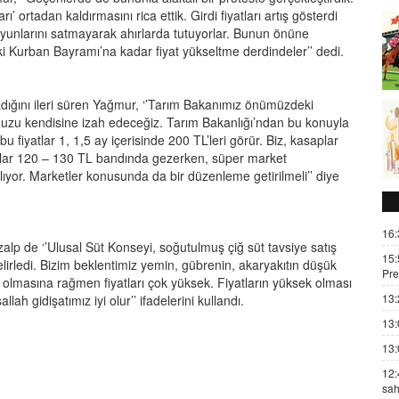
ortadan kaldırmasını rica ettik. Girdi fiyatları artış gösterdi
 Koyunlarını satmayarak ahırlarda tutuyorlar. Bunun önüne
 Kurban Bayramı’na kadar fiyat yükseltme derdindeler’’ dedi.
madığını ileri süren Yağmur, ‘’Tarım Bakanımız önümüzdeki
uzu kendisine izah edeceğiz. Tarım Bakanlığı’ndan bu konuyla
u fiyatlar 1, 1,5 ay içerisinde 200 TL’leri görür. Biz, kasaplar
yatlar 120 – 130 TL bandında gezerken, süper market
atılıyor. Marketler konusunda da bir düzenleme getirilmeli’’ diye
16:
lp de ‘’Ulusal Süt Konseyi, soğutulmuş çiğ süt tavsiye satış
15:
belirledi. Bizim beklentimiz yemin, gübrenin, akaryakıtın düşük
Pre
olmasına rağmen fiyatları çok yüksek. Fiyatların yüksek olması
13:
lah gidişatımız iyi olur’’ ifadelerini kullandı.
13:
13:
12:
sah