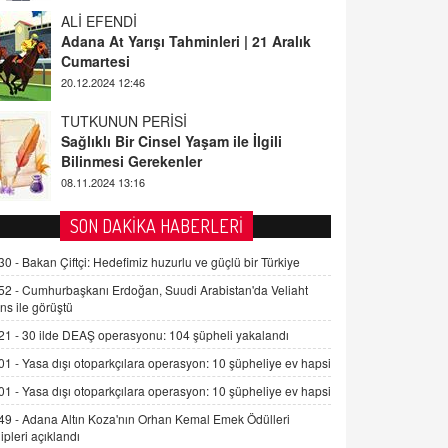
ALİ EFENDİ
Adana At Yarışı Tahminleri | 21 Aralık
Cumartesi
20.12.2024 12:46
TUTKUNUN PERİSİ
Sağlıklı Bir Cinsel Yaşam ile İlgili
Bilinmesi Gerekenler
08.11.2024 13:16
FARUK ÖNALAN
SON DAKİKA HABERLERİ
Tezkere Onaylanmasaydı…
2 Kasım 2021 Salı 00:11
30 -
Bakan Çiftçi: Hedefimiz huzurlu ve güçlü bir Türkiye
52 -
Cumhurbaşkanı Erdoğan, Suudi Arabistan'da Veliaht
ns ile görüştü
AV. DOĞAN CAN DOĞAN
21 -
30 ilde DEAŞ operasyonu: 104 şüpheli yakalandı
Kişisel verilerin korunması ve dijital
hukukun gelişimi
01 -
Yasa dışı otoparkçılara operasyon: 10 şüpheliye ev hapsi
15.09.2025 16:17
01 -
Yasa dışı otoparkçılara operasyon: 10 şüpheliye ev hapsi
SEHER EREK
49 -
Adana Altın Koza'nın Orhan Kemal Emek Ödülleri
ipleri açıklandı
Kış Ayları Geldi, Hangi Önlemler