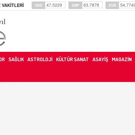
47.5229
63.7878
54.774
 VAKİTLERİ
USD
GBP
EUR
yıl
OR
SAĞLIK
ASTROLOJİ
KÜLTÜR SANAT
ASAYİŞ
MAGAZİN