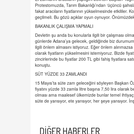
Protestomuzda, Tarım Bakanlığı’ndan ‘üçüncü şahısları’ 
fakat aracıların fiyatlarının yükselmesinde etkililer.
geçilmeli. Bu gözü açıklar oyun oynuyor. Önümüzdeki
BAKANLIK ÇALIŞMA YAPMALI
Devletin şu anda bu konularla ilgili bir çalışması ol
günlerde Adana’ya gelecek, geldiğinde biz durumum
ilgili önlem almasını istiyoruz. Eğer önlem alınmazsa b
olarak fiyatların yükselmesini istemiyoruz. Bizde fi
zincirlerinde bu fiyatlar 200 TL gibi fahiş fiyatlara s
konuştu.
SÜT YÜZDE 33 ZAMLANDI
15 Mayıs’ta süte zam geleceğini söyleyen Başkan Öza
fiyatını yüzde 33 zamla litre başına 7,50 lira olarak 
olması ama maalesef ülkemizde bunlar temel ihtiyaç 
süte de yansıyor, ete yansıyor, her şeye yansıyor. İnşal
DİĞER HABERLER