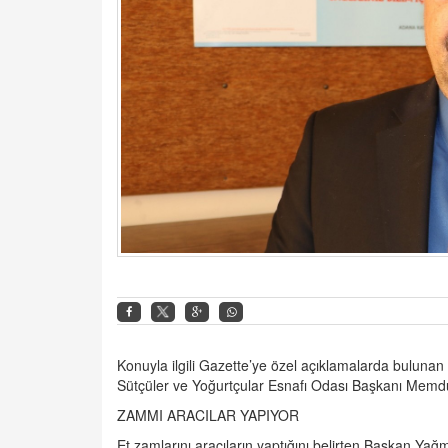
Konuyla ilgili Gazette’ye özel açıklamalarda bulu
Sütçüler ve Yoğurtçular Esnafı Odası Başkanı Memduh 
ZAMMI ARACILAR YAPIYOR
Et zamlarını aracıların yaptığını belirten Başkan Yağm