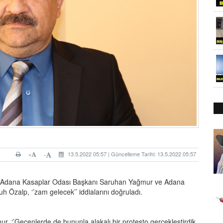
+
13.5.2022 05:57 | Güncelleme Tarihi: 13.5.2022 05:57
-
nan Adana Kasaplar Odası Başkanı Saruhan Yağmur ve Adana
Özalp, ‘’zam gelecek’’ iddialarını doğruladı.
ur, ‘’Geçenlerde de bununla alakalı bir protesto gerçekleştirdik.