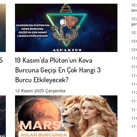
12:
sev
12:
gen
12:
12:
12:
11:
5
19 Kasım’da Plüton'un Kova
11:
Burcuna Geçişi En Çok Hangi 3
11:
Burcu Etkileyecek?
11:
12 Kasım 2025 Çarşamba
11:
11:
11:
11:
17: