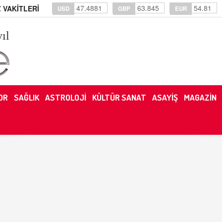
47.4881
63.845
54.81
 VAKİTLERİ
USD
GBP
EUR
yıl
OR
SAĞLIK
ASTROLOJİ
KÜLTÜR SANAT
ASAYİŞ
MAGAZİN