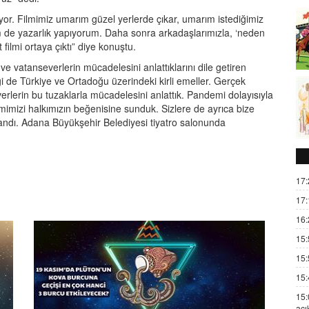
iyor. Filmimiz umarım güzel yerlerde çıkar, umarım istediğimiz
m de yazarlık yapıyorum. Daha sonra arkadaşlarımızla, ‘neden
ilmi ortaya çıktı” diye konuştu.
e vatanseverlerin mücadelesini anlattıklarını dile getiren
i de Türkiye ve Ortadoğu üzerindeki kirli emeller. Gerçek
erlerin bu tuzaklarla mücadelesini anlattık. Pandemi dolayısıyla
lmimizi halkımızın beğenisine sunduk. Sizlere de ayrıca bize
ullandı. Adana Büyükşehir Belediyesi tiyatro salonunda
17:
17:
16:
15:
15:
15:
15:
açı