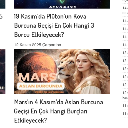
14:
det
5
19 Kasım’da Plüton'un Kova
14:
Burcuna Geçişi En Çok Hangi 3
14:
Burcu Etkileyecek?
14:
12 Kasım 2025 Çarşamba
14:
13:
13:
13:
12:
12:
12:
kar
Mars’ın 4 Kasım’da Aslan Burcuna
11:
Geçişi En Çok Hangi Burçları
11:
Etkileyecek?