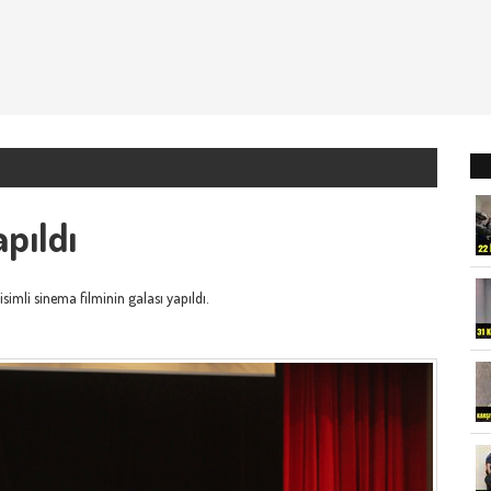
apıldı
 isimli sinema filminin galası yapıldı.