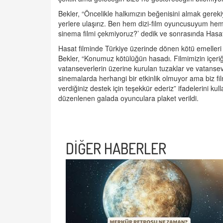
Bekler, “Öncelikle halkımızın beğenisini almak gerek
yerlere ulaşırız. Ben hem dizi-film oyuncusuyum he
sinema filmi çekmiyoruz?’ dedik ve sonrasında Hasat f
Hasat filminde Türkiye üzerinde dönen kötü emelleri v
Bekler, “Konumuz kötülüğün hasadı. Filmimizin içeriğ
vatanseverlerin üzerine kurulan tuzaklar ve vatansev
sinemalarda herhangi bir etkinlik olmuyor ama biz fi
verdiğiniz destek için teşekkür ederiz” ifadelerini k
düzenlenen galada oyunculara plaket verildi.
DİĞER HABERLER