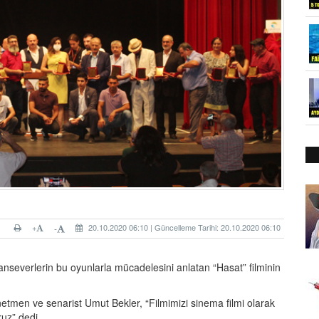
+
20.10.2020 06:10 | Güncelleme Tarihi: 20.10.2020 06:10
-
nseverlerin bu oyunlarla mücadelesini anlatan “Hasat” filminin
men ve senarist Umut Bekler, “Filmimizi sinema filmi olarak
uz” dedi.