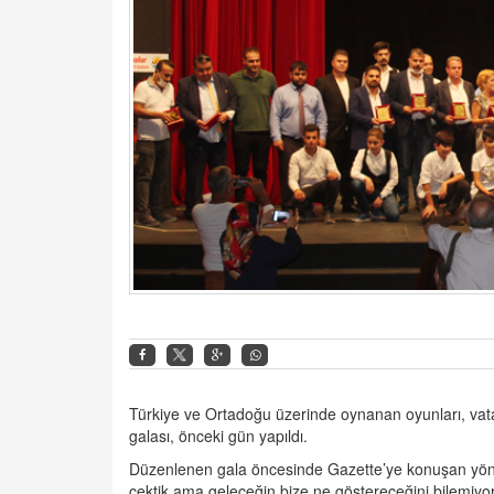
Türkiye ve Ortadoğu üzerinde oynanan oyunları, vata
galası, önceki gün yapıldı.
Düzenlenen gala öncesinde Gazette’ye konuşan yönet
çektik ama geleceğin bize ne göstereceğini bilemiyor