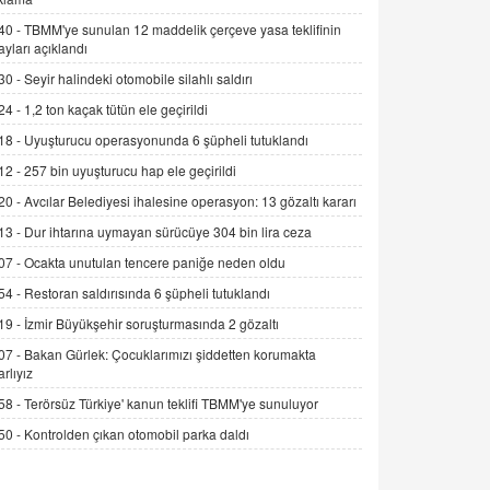
Alınmalı?
40 -
TBMM'ye sunulan 12 maddelik çerçeve yasa teklifinin
9.12.2025 10:11
ayları açıklandı
30 -
Seyir halindeki otomobile silahlı saldırı
İNCİ GÜL AKÖL
Trump Keşke Adana'yı da Ziyaret Etse...
24 -
1,2 ton kaçak tütün ele geçirildi
06.07.2026 13:00
18 -
Uyuşturucu operasyonunda 6 şüpheli tutuklandı
12 -
257 bin uyuşturucu hap ele geçirildi
ADEM AKÖL
20 -
Avcılar Belediyesi ihalesine operasyon: 13 gözaltı kararı
Esed Destekçilerinin Yüzüne Vurulan
13 -
Dur ihtarına uymayan sürücüye 304 bin lira ceza
Şamar: Sednaya
11.12.2024 12:30
07 -
Ocakta unutulan tencere paniğe neden oldu
54 -
Restoran saldırısında 6 şüpheli tutuklandı
DR. EKREM ASLAN
Gerçek Ne, Algı Ne? "Beraber
19 -
İzmir Büyükşehir soruşturmasında 2 gözaltı
Yürüyoruz" Cümlesinin Peşinden
07 -
Bakan Gürlek: Çocuklarımızı şiddetten korumakta
19.07.2025 12:45
arlıyız
58 -
Terörsüz Türkiye' kanun teklifi TBMM'ye sunuluyor
GÖNÜL MENEKŞE
Şifacının Yolu
50 -
Kontrolden çıkan otomobil parka daldı
04.11.2025 12:56