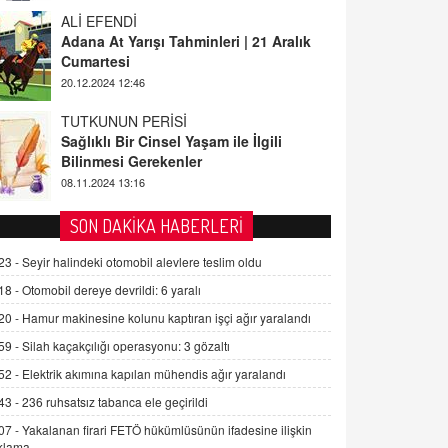
ALİ EFENDİ
Adana At Yarışı Tahminleri | 21 Aralık
Cumartesi
20.12.2024 12:46
TUTKUNUN PERİSİ
Sağlıklı Bir Cinsel Yaşam ile İlgili
Bilinmesi Gerekenler
08.11.2024 13:16
FARUK ÖNALAN
SON DAKİKA HABERLERİ
Tezkere Onaylanmasaydı…
23 -
Seyir halindeki otomobil alevlere teslim oldu
2 Kasım 2021 Salı 00:11
18 -
Otomobil dereye devrildi: 6 yaralı
20 -
Hamur makinesine kolunu kaptıran işçi ağır yaralandı
AV. DOĞAN CAN DOĞAN
Kişisel verilerin korunması ve dijital
59 -
Silah kaçakçılığı operasyonu: 3 gözaltı
hukukun gelişimi
52 -
Elektrik akımına kapılan mühendis ağır yaralandı
15.09.2025 16:17
43 -
236 ruhsatsız tabanca ele geçirildi
SEHER EREK
07 -
Yakalanan firari FETÖ hükümlüsünün ifadesine ilişkin
Kış Ayları Geldi, Hangi Önlemler
klama