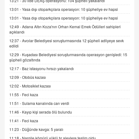
13:21 -
30 ilde DEAŞ operasyonu: 104 şüpheli yakalandı
Kış Ayları Geldi, Hangi Önlemler Alınmalı?
13:01 -
Yasa dışı otoparkçılara operasyon: 10 şüpheliye ev hapsi
9.12.2025 10:11
13:01 -
Yasa dışı otoparkçılara operasyon: 10 şüpheliye ev hapsi
12:49 -
Adana Altın Koza'nın Orhan Kemal Emek Ödülleri sahipleri
İNCİ GÜL AKÖL
açıklandı
Trump Keşke Adana'yı da Ziyaret Etse...
06.07.2026 13:00
12:37 -
Avcılar Belediyesi soruşturmasında 12 şüpheli adliyeye sevk
edildi
12:29 -
Kuşadası Belediyesi soruşturmasında operasyon genişledi: 15
ADEM AKÖL
şüpheli gözaltında
Esed Destekçilerinin Yüzüne Vurulan Şamar:
12:17 -
Baz istasyonu hırsızı yakalandı
Sednaya
12:09 -
Otobüs kazası
11.12.2024 12:30
12:02 -
Motosiklet kazası
DR. EKREM ASLAN
11:55 -
Feci kaza
Gerçek Ne, Algı Ne? "Beraber Yürüyoruz"
Cümlesinin Peşinden
11:51 -
Sulama kanalında can verdi
19.07.2025 12:45
11:46 -
Kayıp kişi serada ölü bulundu
GÖNÜL MENEKŞE
11:41 -
Feci kaza
Şifacının Yolu
11:23 -
Düğünde kavga: 5 yaralı
04.11.2025 12:56
11:18 -
Nargile kömürü yüklü tır alevlere teslim oldu