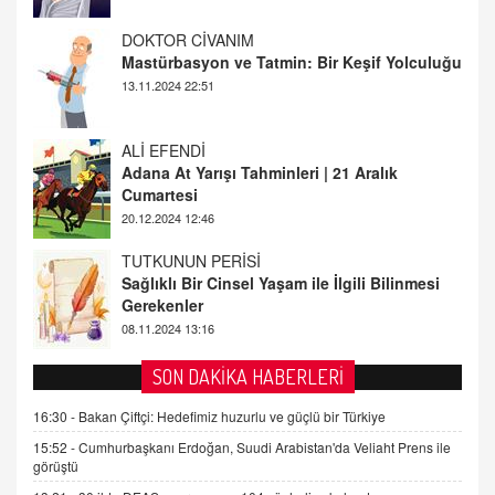
ALİ EFENDİ
Adana At Yarışı Tahminleri | 21 Aralık
Cumartesi
20.12.2024 12:46
TUTKUNUN PERİSİ
Sağlıklı Bir Cinsel Yaşam ile İlgili Bilinmesi
Gerekenler
08.11.2024 13:16
FARUK ÖNALAN
Tezkere Onaylanmasaydı…
2 Kasım 2021 Salı 00:11
AV. DOĞAN CAN DOĞAN
SON DAKİKA HABERLERİ
Kişisel verilerin korunması ve dijital hukukun
gelişimi
16:30 -
Bakan Çiftçi: Hedefimiz huzurlu ve güçlü bir Türkiye
15.09.2025 16:17
15:52 -
Cumhurbaşkanı Erdoğan, Suudi Arabistan'da Veliaht Prens ile
görüştü
SEHER EREK