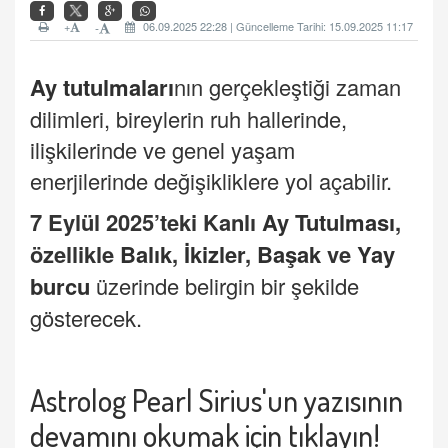
+
06.09.2025 22:28 | Güncelleme Tarihi: 15.09.2025 11:17
-
Ay tutulmaları
nın gerçekleştiği zaman
dilimleri, bireylerin ruh hallerinde,
ilişkilerinde ve genel yaşam
enerjilerinde değişikliklere yol açabilir.
7 Eylül 2025’teki Kanlı
Ay Tutulması
,
özellikle
Balık
,
İkizler
,
Başak
ve
Yay
burcu
üzerinde belirgin bir şekilde
gösterecek.
Astrolog Pearl Sirius'un yazısının
devamını okumak için tıklayın!