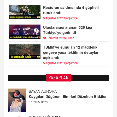
Restoran saldırısında 6 şüpheli
tutuklandı
5 Ağustos 2026 Çarşamba
Uluslararası aranan 526 kişi
Türkiye'ye getirildi
31 Temmuz 2026 Cuma
TBMM'ye sunulan 12 maddelik
çerçeve yasa teklifinin detayları
açıklandı
5 Ağustos 2026 Çarşamba
YAZARLAR
DOKTOR CİVANIM
Mastürbasyon ve Tatmin: Bir Keşif Yolculuğu
13.11.2024 22:51