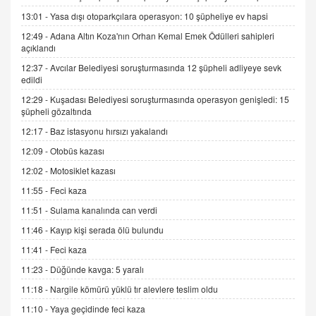
13:01 -
Yasa dışı otoparkçılara operasyon: 10 şüpheliye ev hapsi
12:49 -
Adana Altın Koza'nın Orhan Kemal Emek Ödülleri sahipleri
İNCİ GÜL AKÖL
açıklandı
Trump Keşke Adana'yı da Ziyaret Etse...
06.07.2026 13:00
12:37 -
Avcılar Belediyesi soruşturmasında 12 şüpheli adliyeye sevk
edildi
12:29 -
Kuşadası Belediyesi soruşturmasında operasyon genişledi: 15
ADEM AKÖL
şüpheli gözaltında
Esed Destekçilerinin Yüzüne Vurulan Şamar:
12:17 -
Baz istasyonu hırsızı yakalandı
Sednaya
12:09 -
Otobüs kazası
11.12.2024 12:30
12:02 -
Motosiklet kazası
DR. EKREM ASLAN
11:55 -
Feci kaza
Gerçek Ne, Algı Ne? "Beraber Yürüyoruz"
Cümlesinin Peşinden
11:51 -
Sulama kanalında can verdi
19.07.2025 12:45
11:46 -
Kayıp kişi serada ölü bulundu
GÖNÜL MENEKŞE
11:41 -
Feci kaza
Şifacının Yolu
11:23 -
Düğünde kavga: 5 yaralı
04.11.2025 12:56
11:18 -
Nargile kömürü yüklü tır alevlere teslim oldu
11:10 -
Yaya geçidinde feci kaza