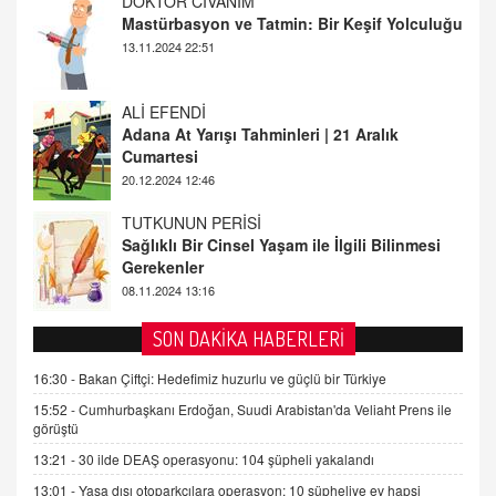
ALİ EFENDİ
Adana At Yarışı Tahminleri | 21 Aralık
Cumartesi
20.12.2024 12:46
TUTKUNUN PERİSİ
Sağlıklı Bir Cinsel Yaşam ile İlgili Bilinmesi
Gerekenler
08.11.2024 13:16
FARUK ÖNALAN
Tezkere Onaylanmasaydı…
2 Kasım 2021 Salı 00:11
AV. DOĞAN CAN DOĞAN
SON DAKİKA HABERLERİ
Kişisel verilerin korunması ve dijital hukukun
gelişimi
16:30 -
Bakan Çiftçi: Hedefimiz huzurlu ve güçlü bir Türkiye
15.09.2025 16:17
15:52 -
Cumhurbaşkanı Erdoğan, Suudi Arabistan'da Veliaht Prens ile
görüştü
SEHER EREK
13:21 -
30 ilde DEAŞ operasyonu: 104 şüpheli yakalandı
Kış Ayları Geldi, Hangi Önlemler Alınmalı?
13:01 -
Yasa dışı otoparkçılara operasyon: 10 şüpheliye ev hapsi
9.12.2025 10:11