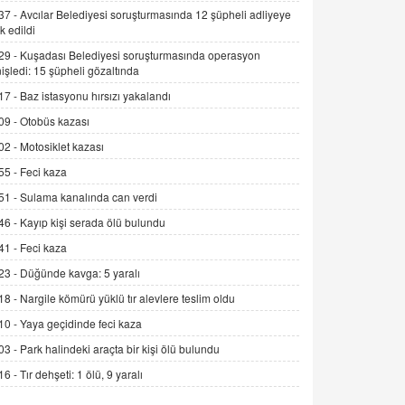
Alınmalı?
37 -
Avcılar Belediyesi soruşturmasında 12 şüpheli adliyeye
k edildi
9.12.2025 10:11
29 -
Kuşadası Belediyesi soruşturmasında operasyon
İNCİ GÜL AKÖL
işledi: 15 şüpheli gözaltında
Trump Keşke Adana'yı da Ziyaret Etse...
17 -
Baz istasyonu hırsızı yakalandı
06.07.2026 13:00
09 -
Otobüs kazası
02 -
Motosiklet kazası
ADEM AKÖL
55 -
Feci kaza
Esed Destekçilerinin Yüzüne Vurulan
Şamar: Sednaya
51 -
Sulama kanalında can verdi
11.12.2024 12:30
46 -
Kayıp kişi serada ölü bulundu
DR. EKREM ASLAN
41 -
Feci kaza
Gerçek Ne, Algı Ne? "Beraber
23 -
Düğünde kavga: 5 yaralı
Yürüyoruz" Cümlesinin Peşinden
18 -
Nargile kömürü yüklü tır alevlere teslim oldu
19.07.2025 12:45
10 -
Yaya geçidinde feci kaza
GÖNÜL MENEKŞE
03 -
Park halindeki araçta bir kişi ölü bulundu
Şifacının Yolu
16 -
Tır dehşeti: 1 ölü, 9 yaralı
04.11.2025 12:56