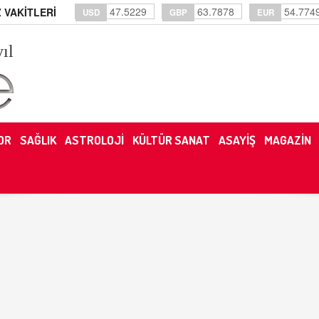
47.5229
63.7878
54.774
 VAKİTLERİ
USD
GBP
EUR
yıl
OR
SAĞLIK
ASTROLOJİ
KÜLTÜR SANAT
ASAYİŞ
MAGAZİN