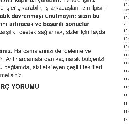
12:
işler çıkarabilir, iş arkadaşlarınızın ilgisini
sev
omatik davranmayı unutmayın; sizin bu
12:
rini artıracak ve başarılı sonuçlar
gen
rşılıklı destek sağlamak, sizler için fayda
12:
12:
12:
sınız.
Harcamalarınızı dengeleme ve
11:
r. Ani harcamalardan kaçınarak bütçenizi
11:
u bağlamda, sizi etkileyen çeşitli teklifleri
11:
melisiniz.
11:
BURÇ YORUMU
11:
11:
11:
11:
17: