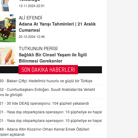
ALİ EFENDİ
Adana At Yarışı Tahminleri | 21 Aralık
Cumartesi
20.12.2024 12:46
TUTKUNUN PERİSİ
Sağlıklı Bir Cinsel Yaşam ile İlgili
Bilinmesi Gerekenler
08.11.2024 13:16
FARUK ÖNALAN
SON DAKİKA HABERLERİ
Tezkere Onaylanmasaydı…
30 -
Bakan Çiftçi: Hedefimiz huzurlu ve güçlü bir Türkiye
2 Kasım 2021 Salı 00:11
52 -
Cumhurbaşkanı Erdoğan, Suudi Arabistan'da Veliaht
ns ile görüştü
AV. DOĞAN CAN DOĞAN
21 -
30 ilde DEAŞ operasyonu: 104 şüpheli yakalandı
Kişisel verilerin korunması ve dijital
hukukun gelişimi
01 -
Yasa dışı otoparkçılara operasyon: 10 şüpheliye ev hapsi
15.09.2025 16:17
01 -
Yasa dışı otoparkçılara operasyon: 10 şüpheliye ev hapsi
49 -
Adana Altın Koza'nın Orhan Kemal Emek Ödülleri
SEHER EREK
ipleri açıklandı
Kış Ayları Geldi, Hangi Önlemler