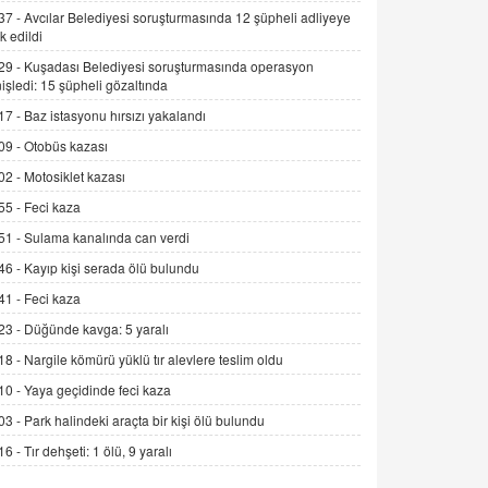
Alınmalı?
37 -
Avcılar Belediyesi soruşturmasında 12 şüpheli adliyeye
k edildi
9.12.2025 10:11
29 -
Kuşadası Belediyesi soruşturmasında operasyon
İNCİ GÜL AKÖL
işledi: 15 şüpheli gözaltında
Trump Keşke Adana'yı da Ziyaret Etse...
17 -
Baz istasyonu hırsızı yakalandı
06.07.2026 13:00
09 -
Otobüs kazası
02 -
Motosiklet kazası
ADEM AKÖL
55 -
Feci kaza
Esed Destekçilerinin Yüzüne Vurulan
Şamar: Sednaya
51 -
Sulama kanalında can verdi
11.12.2024 12:30
46 -
Kayıp kişi serada ölü bulundu
DR. EKREM ASLAN
41 -
Feci kaza
Gerçek Ne, Algı Ne? "Beraber
23 -
Düğünde kavga: 5 yaralı
Yürüyoruz" Cümlesinin Peşinden
18 -
Nargile kömürü yüklü tır alevlere teslim oldu
19.07.2025 12:45
10 -
Yaya geçidinde feci kaza
GÖNÜL MENEKŞE
03 -
Park halindeki araçta bir kişi ölü bulundu
Şifacının Yolu
16 -
Tır dehşeti: 1 ölü, 9 yaralı
04.11.2025 12:56