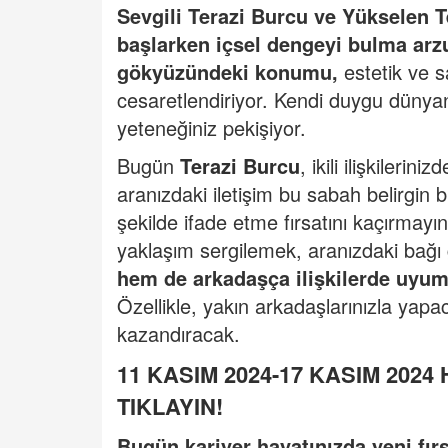
Sevgili Terazi Burcu ve Yükselen T
başlarken içsel dengeyi bulma arzu
gökyüzündeki konumu,
estetik ve s
cesaretlendiriyor. Kendi duygu dünya
yeteneğiniz pekişiyor.
Bugün
Terazi Burcu
, ikili ilişkilerin
aranızdaki iletişim bu sabah belirgin bi
şekilde ifade etme fırsatını kaçırmayın.
yaklaşım sergilemek, aranızdaki bağı
hem de arkadaşça ilişkilerde uyum
Özellikle, yakın arkadaşlarınızla yapaca
kazandıracak.
11 KASIM 2024-17 KASIM 202
TIKLAYIN!
Bugün kariyer hayatınızda yeni fırsa