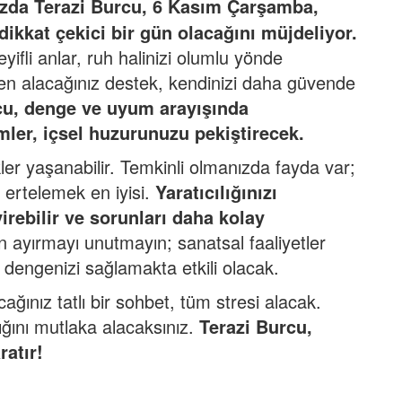
ızda
Terazi Burcu, 6 Kas
ım Çarşamba,
 dikkat çekici bir gün olacağını müjdeliyor.
yifli anlar, ruh halinizi olumlu yönde
den alacağınız destek, kendinizi daha güvende
cu, denge ve uyum arayışında
mler, içsel huzurunuzu pekiştirecek.
ler yaşanabilir. Temkinli olmanızda fayda var;
 ertelemek en iyisi.
Yaratıcılığınızı
rebilir ve sorunları daha kolay
 ayırmayı unutmayın; sanatsal faaliyetler
dengenizi sağlamakta etkili olacak.
ğınız tatlı bir sohbet, tüm stresi alacak.
ığını mutlaka alacaksınız.
Terazi Burcu,
ratı
r!