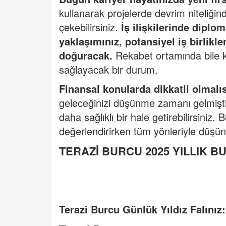
kullanarak projelerde devrim niteliğinde 
çekebilirsiniz.
İş ilişkilerinde dipl
yaklaşımınız, potansiyel iş birlikle
doğuracak.
Rekabet ortamında bile ka
sağlayacak bir durum.
Finansal konularda dikkatli olmalı
geleceğinizi düşünme zamanı gelmişti
daha sağlıklı bir hale getirebilirsiniz. B
değerlendirirken tüm yönleriyle düşün
TERAZİ BURCU 2025 YILLIK 
Terazi Burcu G
ünlük Yıldı
z Fal
ınız: