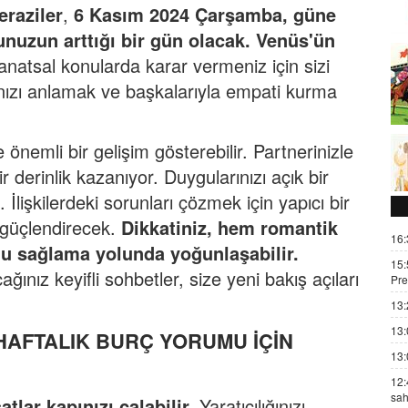
eraziler
,
6 Kasım 2024 Çarşamba, güne
nuzun arttığı bir gün olacak. Venüs'ün
anatsal konularda karar vermeniz için sizi
nızı anlamak ve başkalarıyla empati kurma
izde önemli bir gelişim gösterebilir. Partnerinizle
r derinlik kazanıyor. Duygularınızı açık bir
 İlişkilerdeki sorunları çözmek için yapıcı bir
 güçlendirecek.
Dikkatiniz, hem romantik
16:
u sağlama yolunda yoğunlaşabilir.
15:
ğınız keyifli sohbetler, size yeni bakış açıları
Pre
13:
13:
4 HAFTALIK BURÇ
YORUMU
İÇİ
N
13:
12:
sah
tlar kapınızı çalabilir.
Yaratıcılığınızı