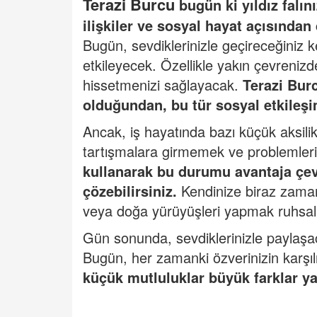
Terazi Burcu
bugün ki yıldız falın
ilişkiler ve sosyal hayat açısından
Bugün, sevdiklerinizle geçireceğiniz ke
etkileyecek. Özellikle yakın çevreniz
hissetmenizi sağlayacak.
Terazi Bur
olduğundan, bu tür sosyal etkileşi
Ancak, iş hayatında bazı küçük aksilik
tartışmalara girmemek ve problemleri
kullanarak bu durumu avantaja çevi
çözebilirsiniz.
Kendinize biraz zaman
veya doğa yürüyüşleri yapmak ruhsal 
Gün sonunda, sevdiklerinizle paylaşaca
Bugün, her zamanki özverinizin karşıl
k
üçük mutluluklar büyük farklar ya