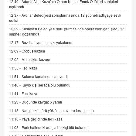
12:49 -
Adana Altın Koza'nın Orhan Kemal Emek Ödülleri sahipleri
İNCİ GÜL AKÖL
açıklandı
Trump Keşke Adana'yı da Ziyaret Etse...
06.07.2026 13:00
12:37 -
Avcılar Belediyesi soruşturmasında 12 şüpheli adliyeye sevk
edildi
12:29 -
Kuşadası Belediyesi soruşturmasında operasyon genişledi: 15
ADEM AKÖL
şüpheli gözaltında
Esed Destekçilerinin Yüzüne Vurulan Şamar:
12:17 -
Baz istasyonu hırsızı yakalandı
Sednaya
12:09 -
Otobüs kazası
11.12.2024 12:30
12:02 -
Motosiklet kazası
DR. EKREM ASLAN
11:55 -
Feci kaza
Gerçek Ne, Algı Ne? "Beraber Yürüyoruz"
Cümlesinin Peşinden
11:51 -
Sulama kanalında can verdi
19.07.2025 12:45
11:46 -
Kayıp kişi serada ölü bulundu
GÖNÜL MENEKŞE
11:41 -
Feci kaza
Şifacının Yolu
11:23 -
Düğünde kavga: 5 yaralı
04.11.2025 12:56
11:18 -
Nargile kömürü yüklü tır alevlere teslim oldu
11:10 -
Yaya geçidinde feci kaza
AV. RÜMEYSA ÖZKALE
11:03 -
Park halindeki araçta bir kişi ölü bulundu
Kira Uyuşmazlıklarında Dava Açmadan Önce
Arabulucuya Başvuru Şartı
17:16 -
Tır dehşeti: 1 ölü, 9 yaralı