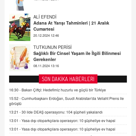
20.12.2024 12:46
TUTKUNUN PERİSİ
Sağlıklı Bir Cinsel Yaşam ile İlgili Bilinmesi
Gerekenler
08.11.2024 13:16
FARUK ÖNALAN
Tezkere Onaylanmasaydı…
2 Kasım 2021 Salı 00:11
AV. DOĞAN CAN DOĞAN
SON DAKİKA HABERLERİ
Kişisel verilerin korunması ve dijital hukukun
gelişimi
16:30 -
Bakan Çiftçi: Hedefimiz huzurlu ve güçlü bir Türkiye
15.09.2025 16:17
15:52 -
Cumhurbaşkanı Erdoğan, Suudi Arabistan'da Veliaht Prens ile
görüştü
SEHER EREK
13:21 -
30 ilde DEAŞ operasyonu: 104 şüpheli yakalandı
Kış Ayları Geldi, Hangi Önlemler Alınmalı?
13:01 -
Yasa dışı otoparkçılara operasyon: 10 şüpheliye ev hapsi
9.12.2025 10:11
13:01 -
Yasa dışı otoparkçılara operasyon: 10 şüpheliye ev hapsi