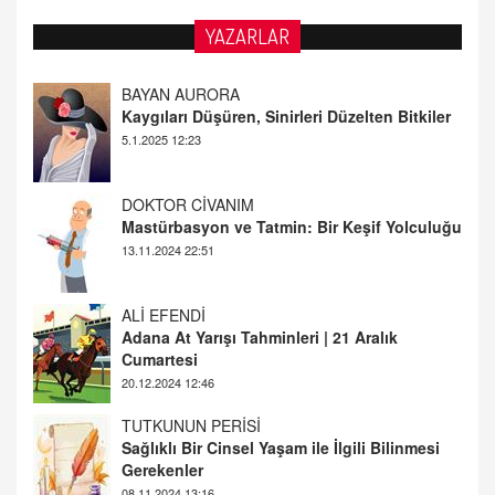
YAZARLAR
DOKTOR CİVANIM
Mastürbasyon ve Tatmin: Bir Keşif Yolculuğu
13.11.2024 22:51
ALİ EFENDİ
Adana At Yarışı Tahminleri | 21 Aralık
Cumartesi
20.12.2024 12:46
TUTKUNUN PERİSİ
Sağlıklı Bir Cinsel Yaşam ile İlgili Bilinmesi
Gerekenler
08.11.2024 13:16
FARUK ÖNALAN
Tezkere Onaylanmasaydı…
2 Kasım 2021 Salı 00:11