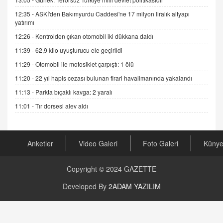
Gerçek Ne, Algı Ne? "Beraber Yürüyoruz"
12:35 -
ASKİ'den Bakımyurdu Caddesi'ne 17 milyon liralık altyapı
Cümlesinin Peşinden
yatırımı
19.07.2025 12:45
12:26 -
Kontrolden çıkan otomobil iki dükkana daldı
GÖNÜL MENEKŞE
11:39 -
62,9 kilo uyuşturucu ele geçirildi
Şifacının Yolu
11:29 -
Otomobil ile motosiklet çarpıştı: 1 ölü
04.11.2025 12:56
11:20 -
22 yıl hapis cezası bulunan firari havalimanında yakalandı
11:13 -
Parkta bıçaklı kavga: 2 yaralı
AV. RÜMEYSA ÖZKALE
Kira Uyuşmazlıklarında Dava Açmadan Önce
11:01 -
Tır dorsesi alev aldı
Arabulucuya Başvuru Şartı
23.09.2023 16:30
Anketler
Video Galeri
Foto Galeri
Küny
CAN UĞURATEŞ
Değişen yapısıyla Suriye
16.12.2024 14:16
Copyright © 2024
GAZETTE
Developed By
2ADAM YAZILIM
GÜNLÜK BURÇ YORUMU
Günlük Burç Yorumu | 22 Kasım 2024: Koç,
Boğa, İkizler ve Daha Fazlası!