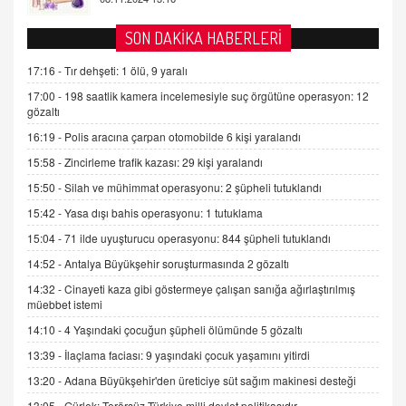
AV. DOĞAN CAN DOĞAN
SON DAKİKA HABERLERİ
Kişisel verilerin korunması ve dijital hukukun
gelişimi
17:16 -
Tır dehşeti: 1 ölü, 9 yaralı
15.09.2025 16:17
17:00 -
198 saatlik kamera incelemesiyle suç örgütüne operasyon: 12
gözaltı
SEHER EREK
16:19 -
Polis aracına çarpan otomobilde 6 kişi yaralandı
Kış Ayları Geldi, Hangi Önlemler Alınmalı?
15:58 -
Zincirleme trafik kazası: 29 kişi yaralandı
9.12.2025 10:11
15:50 -
Silah ve mühimmat operasyonu: 2 şüpheli tutuklandı
15:42 -
Yasa dışı bahis operasyonu: 1 tutuklama
İNCİ GÜL AKÖL
Trump Keşke Adana'yı da Ziyaret Etse...
15:04 -
71 ilde uyuşturucu operasyonu: 844 şüpheli tutuklandı
06.07.2026 13:00
14:52 -
Antalya Büyükşehir soruşturmasında 2 gözaltı
14:32 -
Cinayeti kaza gibi göstermeye çalışan sanığa ağırlaştırılmış
müebbet istemi
ADEM AKÖL
Esed Destekçilerinin Yüzüne Vurulan Şamar:
14:10 -
4 Yaşındaki çocuğun şüpheli ölümünde 5 gözaltı
Sednaya
13:39 -
İlaçlama faciası: 9 yaşındaki çocuk yaşamını yitirdi
11.12.2024 12:30
13:20 -
Adana Büyükşehir'den üreticiye süt sağım makinesi desteği
DR. EKREM ASLAN
13:05 -
Gürlek: Terörsüz Türkiye milli devlet politikasıdır