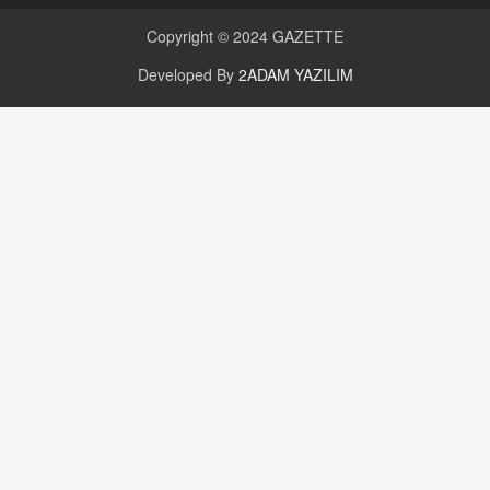
Değişen yapısıyla Suriye
16.12.2024 14:16
Copyright © 2024
GAZETTE
Developed By
2ADAM YAZILIM
GÜNLÜK BURÇ YORUMU
Günlük Burç Yorumu | 22 Kasım 2024: Koç,
Boğa, İkizler ve Daha Fazlası!
20.11.2024 17:44
PEARL SİRİUS
Mars 4 Kasım’da Aslan Burcuna Geçiyor
01.11.2025 14:25
BAYAN AURORA
Kaygıları Düşüren, Sinirleri Düzelten Bitkiler
5.1.2025 12:23