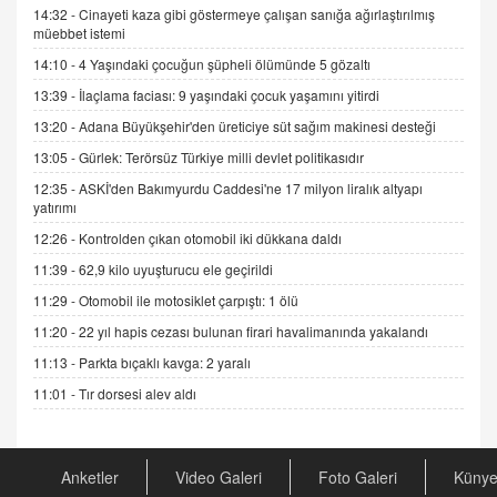
14:32 -
Cinayeti kaza gibi göstermeye çalışan sanığa ağırlaştırılmış
müebbet istemi
ADEM AKÖL
Esed Destekçilerinin Yüzüne Vurulan Şamar:
14:10 -
4 Yaşındaki çocuğun şüpheli ölümünde 5 gözaltı
Sednaya
13:39 -
İlaçlama faciası: 9 yaşındaki çocuk yaşamını yitirdi
11.12.2024 12:30
13:20 -
Adana Büyükşehir'den üreticiye süt sağım makinesi desteği
DR. EKREM ASLAN
13:05 -
Gürlek: Terörsüz Türkiye milli devlet politikasıdır
Gerçek Ne, Algı Ne? "Beraber Yürüyoruz"
12:35 -
ASKİ'den Bakımyurdu Caddesi'ne 17 milyon liralık altyapı
Cümlesinin Peşinden
yatırımı
19.07.2025 12:45
12:26 -
Kontrolden çıkan otomobil iki dükkana daldı
GÖNÜL MENEKŞE
11:39 -
62,9 kilo uyuşturucu ele geçirildi
Şifacının Yolu
11:29 -
Otomobil ile motosiklet çarpıştı: 1 ölü
04.11.2025 12:56
11:20 -
22 yıl hapis cezası bulunan firari havalimanında yakalandı
11:13 -
Parkta bıçaklı kavga: 2 yaralı
AV. RÜMEYSA ÖZKALE
Kira Uyuşmazlıklarında Dava Açmadan Önce
11:01 -
Tır dorsesi alev aldı
Arabulucuya Başvuru Şartı
23.09.2023 16:30
Anketler
Video Galeri
Foto Galeri
Küny
CAN UĞURATEŞ