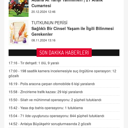
Gerekenler
08.11.2024 13:16
FARUK ÖNALAN
Tezkere Onaylanmasaydı…
2 Kasım 2021 Salı 00:11
AV. DOĞAN CAN DOĞAN
SON DAKİKA HABERLERİ
Kişisel verilerin korunması ve dijital hukukun
gelişimi
17:16 -
Tır dehşeti: 1 ölü, 9 yaralı
15.09.2025 16:17
17:00 -
198 saatlik kamera incelemesiyle suç örgütüne operasyon: 12
gözaltı
SEHER EREK
16:19 -
Polis aracına çarpan otomobilde 6 kişi yaralandı
Kış Ayları Geldi, Hangi Önlemler Alınmalı?
15:58 -
Zincirleme trafik kazası: 29 kişi yaralandı
9.12.2025 10:11
15:50 -
Silah ve mühimmat operasyonu: 2 şüpheli tutuklandı
15:42 -
Yasa dışı bahis operasyonu: 1 tutuklama
İNCİ GÜL AKÖL
Trump Keşke Adana'yı da Ziyaret Etse...
15:04 -
71 ilde uyuşturucu operasyonu: 844 şüpheli tutuklandı
06.07.2026 13:00
14:52 -
Antalya Büyükşehir soruşturmasında 2 gözaltı