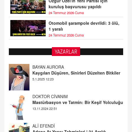
Özgür Özel'in Yeni Partisi için
kuruluş başvurusu yapıldı
24 Temmuz 2026 Cuma
Otomobil şarampole devrildi: 3 ölü,
1 yaralı
24 Temmuz 2026 Cuma
YAZARLAR
DOKTOR CİVANIM
Mastürbasyon ve Tatmin: Bir Keşif Yolculuğu
13.11.2024 22:51
ALİ EFENDİ
Adana At Yarışı Tahminleri | 21 Aralık
Cumartesi
20.12.2024 12:46
TUTKUNUN PERİSİ
Sağlıklı Bir Cinsel Yaşam ile İlgili Bilinmesi