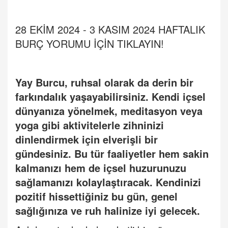
28 EKİM 2024 - 3 KASIM 2024 HAFTALIK
BURÇ
YORUMU
İÇİ
N TIKLAYIN!
Yay Burcu, ruhsal olarak da derin bir
farkındalık yaşayabilirsiniz. Kendi içsel
dünyanı
za y
önelmek, meditasyon veya
yoga gibi aktivitelerle zihninizi
dinlendirmek için elverişli bir
gündesiniz. Bu tür faaliyetler hem sakin
kalmanızı hem de içsel huzurunuzu
sağlamanızı kolaylaştıracak. Kendinizi
pozitif hissettiğiniz bu gün, genel
sağlığınıza ve ruh halinize iyi gelecek.