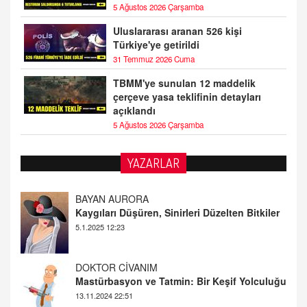
5 Ağustos 2026 Çarşamba
Uluslararası aranan 526 kişi
Türkiye'ye getirildi
31 Temmuz 2026 Cuma
TBMM'ye sunulan 12 maddelik
çerçeve yasa teklifinin detayları
açıklandı
5 Ağustos 2026 Çarşamba
YAZARLAR
DOKTOR CİVANIM
Mastürbasyon ve Tatmin: Bir Keşif Yolculuğu
13.11.2024 22:51
ALİ EFENDİ
Adana At Yarışı Tahminleri | 21 Aralık
Cumartesi