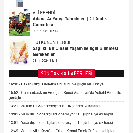
20.12.2024 12:46
TUTKUNUN PERİSİ
Sağlıklı Bir Cinsel Yaşam ile İlgili Bilinmesi
Gerekenler
08.11.2024 13:16
FARUK ÖNALAN
Tezkere Onaylanmasaydı…
2 Kasım 2021 Salı 00:11
AV. DOĞAN CAN DOĞAN
SON DAKİKA HABERLERİ
Kişisel verilerin korunması ve dijital hukukun
gelişimi
16:30 -
Bakan Çiftçi: Hedefimiz huzurlu ve güçlü bir Türkiye
15.09.2025 16:17
15:52 -
Cumhurbaşkanı Erdoğan, Suudi Arabistan'da Veliaht Prens ile
görüştü
SEHER EREK
13:21 -
30 ilde DEAŞ operasyonu: 104 şüpheli yakalandı
Kış Ayları Geldi, Hangi Önlemler Alınmalı?
13:01 -
Yasa dışı otoparkçılara operasyon: 10 şüpheliye ev hapsi
9.12.2025 10:11
13:01 -
Yasa dışı otoparkçılara operasyon: 10 şüpheliye ev hapsi
12:49 -
Adana Altın Koza'nın Orhan Kemal Emek Ödülleri sahipleri
İNCİ GÜL AKÖL