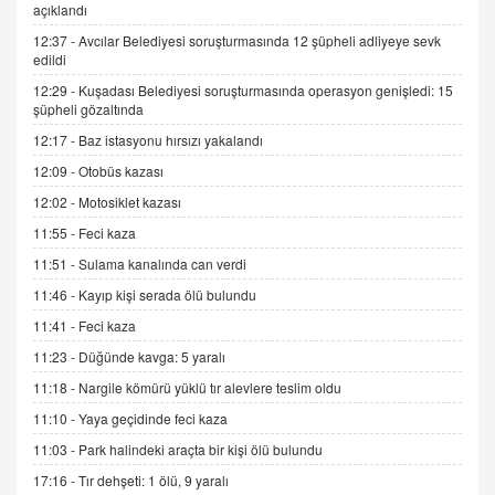
açıklandı
Trump Keşke Adana'yı da Ziyaret Etse...
06.07.2026 13:00
12:37 -
Avcılar Belediyesi soruşturmasında 12 şüpheli adliyeye sevk
edildi
12:29 -
Kuşadası Belediyesi soruşturmasında operasyon genişledi: 15
ADEM AKÖL
şüpheli gözaltında
Esed Destekçilerinin Yüzüne Vurulan Şamar:
12:17 -
Baz istasyonu hırsızı yakalandı
Sednaya
12:09 -
Otobüs kazası
11.12.2024 12:30
12:02 -
Motosiklet kazası
DR. EKREM ASLAN
11:55 -
Feci kaza
Gerçek Ne, Algı Ne? "Beraber Yürüyoruz"
Cümlesinin Peşinden
11:51 -
Sulama kanalında can verdi
19.07.2025 12:45
11:46 -
Kayıp kişi serada ölü bulundu
GÖNÜL MENEKŞE
11:41 -
Feci kaza
Şifacının Yolu
11:23 -
Düğünde kavga: 5 yaralı
04.11.2025 12:56
11:18 -
Nargile kömürü yüklü tır alevlere teslim oldu
11:10 -
Yaya geçidinde feci kaza
AV. RÜMEYSA ÖZKALE
11:03 -
Park halindeki araçta bir kişi ölü bulundu
Kira Uyuşmazlıklarında Dava Açmadan Önce
Arabulucuya Başvuru Şartı
17:16 -
Tır dehşeti: 1 ölü, 9 yaralı