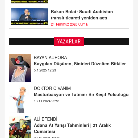
Bakan Bolat: Suudi Arabistan
transit ticareti yeniden açtı
24 Temmuz 2026 Cuma
YAZARLAR
DOKTOR CİVANIM
Mastürbasyon ve Tatmin: Bir Keşif Yolculuğu
13.11.2024 22:51
ALİ EFENDİ
Adana At Yarışı Tahminleri | 21 Aralık
Cumartesi
20.12.2024 12:46
TUTKUNUN PERİSİ
Sağlıklı Bir Cinsel Yaşam ile İlgili Bilinmesi
Gerekenler
08.11.2024 13:16