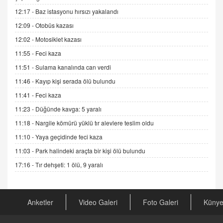
Esed Destekçilerinin Yüzüne Vurulan Şamar:
12:17 -
Baz istasyonu hırsızı yakalandı
Sednaya
12:09 -
Otobüs kazası
11.12.2024 12:30
12:02 -
Motosiklet kazası
DR. EKREM ASLAN
11:55 -
Feci kaza
Gerçek Ne, Algı Ne? "Beraber Yürüyoruz"
Cümlesinin Peşinden
11:51 -
Sulama kanalında can verdi
19.07.2025 12:45
11:46 -
Kayıp kişi serada ölü bulundu
GÖNÜL MENEKŞE
11:41 -
Feci kaza
Şifacının Yolu
11:23 -
Düğünde kavga: 5 yaralı
04.11.2025 12:56
11:18 -
Nargile kömürü yüklü tır alevlere teslim oldu
11:10 -
Yaya geçidinde feci kaza
AV. RÜMEYSA ÖZKALE
11:03 -
Park halindeki araçta bir kişi ölü bulundu
Kira Uyuşmazlıklarında Dava Açmadan Önce
Arabulucuya Başvuru Şartı
17:16 -
Tır dehşeti: 1 ölü, 9 yaralı
23.09.2023 16:30
CAN UĞURATEŞ
Anketler
Video Galeri
Foto Galeri
Küny
Değişen yapısıyla Suriye
16.12.2024 14:16