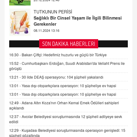
FARUK ÖNALAN
Tezkere Onaylanmasaydı…
2 Kasım 2021 Salı 00:11
AV. DOĞAN CAN DOĞAN
SON DAKİKA HABERLERİ
Kişisel verilerin korunması ve dijital hukukun
gelişimi
16:30 -
Bakan Çiftçi: Hedefimiz huzurlu ve güçlü bir Türkiye
15.09.2025 16:17
15:52 -
Cumhurbaşkanı Erdoğan, Suudi Arabistan'da Veliaht Prens ile
görüştü
SEHER EREK
13:21 -
30 ilde DEAŞ operasyonu: 104 şüpheli yakalandı
Kış Ayları Geldi, Hangi Önlemler Alınmalı?
13:01 -
Yasa dışı otoparkçılara operasyon: 10 şüpheliye ev hapsi
9.12.2025 10:11
13:01 -
Yasa dışı otoparkçılara operasyon: 10 şüpheliye ev hapsi
12:49 -
Adana Altın Koza'nın Orhan Kemal Emek Ödülleri sahipleri
İNCİ GÜL AKÖL
açıklandı
Trump Keşke Adana'yı da Ziyaret Etse...
06.07.2026 13:00
12:37 -
Avcılar Belediyesi soruşturmasında 12 şüpheli adliyeye sevk
edildi
12:29 -
Kuşadası Belediyesi soruşturmasında operasyon genişledi: 15
ADEM AKÖL
şüpheli gözaltında