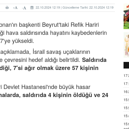
+
22.10.2024 12:19 | Güncelleme Tarihi: 22.10.2024 12:19
-
an'ın başkenti Beyrut'taki Refik Hariri
i hava saldırısında hayatını kaybedenlerin
57'ye yükseldi.
n açıklamada,
İsrail
savaş uçaklarının
evresini hedef aldığı belirtildi.
Saldırıda
diği, 7'si ağır olmak üzere 57 kişinin
17:
17:
riri Devlet Hastanesi'nde büyük
hasar
16:
alarda, saldırıda 4 kişinin öldüğü ve 24
15:
15:
15:
15:
açı