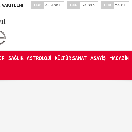
47.4881
63.845
54.81
 VAKİTLERİ
USD
GBP
EUR
yıl
OR
SAĞLIK
ASTROLOJİ
KÜLTÜR SANAT
ASAYİŞ
MAGAZİN