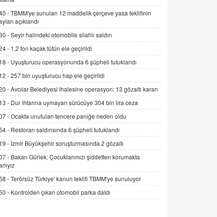
Alınmalı?
40 -
TBMM'ye sunulan 12 maddelik çerçeve yasa teklifinin
9.12.2025 10:11
ayları açıklandı
30 -
Seyir halindeki otomobile silahlı saldırı
İNCİ GÜL AKÖL
Trump Keşke Adana'yı da Ziyaret Etse...
24 -
1,2 ton kaçak tütün ele geçirildi
06.07.2026 13:00
18 -
Uyuşturucu operasyonunda 6 şüpheli tutuklandı
12 -
257 bin uyuşturucu hap ele geçirildi
ADEM AKÖL
20 -
Avcılar Belediyesi ihalesine operasyon: 13 gözaltı kararı
Esed Destekçilerinin Yüzüne Vurulan
13 -
Dur ihtarına uymayan sürücüye 304 bin lira ceza
Şamar: Sednaya
11.12.2024 12:30
07 -
Ocakta unutulan tencere paniğe neden oldu
54 -
Restoran saldırısında 6 şüpheli tutuklandı
DR. EKREM ASLAN
Gerçek Ne, Algı Ne? "Beraber
19 -
İzmir Büyükşehir soruşturmasında 2 gözaltı
Yürüyoruz" Cümlesinin Peşinden
07 -
Bakan Gürlek: Çocuklarımızı şiddetten korumakta
19.07.2025 12:45
arlıyız
58 -
Terörsüz Türkiye' kanun teklifi TBMM'ye sunuluyor
GÖNÜL MENEKŞE
Şifacının Yolu
50 -
Kontrolden çıkan otomobil parka daldı
04.11.2025 12:56