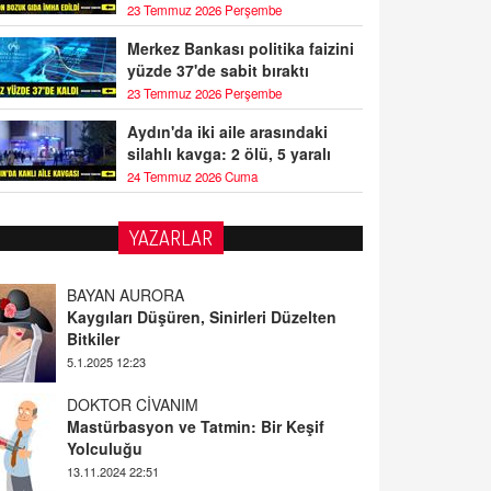
23 Temmuz 2026 Perşembe
Merkez Bankası politika faizini
yüzde 37'de sabit bıraktı
23 Temmuz 2026 Perşembe
Aydın'da iki aile arasındaki
silahlı kavga: 2 ölü, 5 yaralı
24 Temmuz 2026 Cuma
YAZARLAR
BAYAN AURORA
Kaygıları Düşüren, Sinirleri Düzelten
Bitkiler
5.1.2025 12:23
DOKTOR CİVANIM
Mastürbasyon ve Tatmin: Bir Keşif
Yolculuğu
13.11.2024 22:51