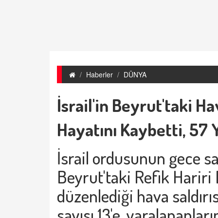
Haberler
DÜNYA
İsrail'in Beyrut'taki Ha
Hayatını Kaybetti, 57 Y
İsrail ordusunun gece s
Beyrut'taki Refik Hariri
düzenlediği hava saldırı
sayısı 13'e, yaralananları