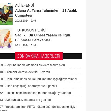
ALİ EFENDİ
Adana At Yarışı Tahminleri | 21 Aralık
Cumartesi
20.12.2024 12:46
TUTKUNUN PERİSİ
Sağlıklı Bir Cinsel Yaşam ile İlgili
Bilinmesi Gerekenler
08.11.2024 13:16
FARUK ÖNALAN
SON DAKİKA HABERLERİ
Tezkere Onaylanmasaydı…
23 -
Seyir halindeki otomobil alevlere teslim oldu
2 Kasım 2021 Salı 00:11
18 -
Otomobil dereye devrildi: 6 yaralı
20 -
Hamur makinesine kolunu kaptıran işçi ağır yaralandı
AV. DOĞAN CAN DOĞAN
Kişisel verilerin korunması ve dijital
59 -
Silah kaçakçılığı operasyonu: 3 gözaltı
hukukun gelişimi
52 -
Elektrik akımına kapılan mühendis ağır yaralandı
15.09.2025 16:17
43 -
236 ruhsatsız tabanca ele geçirildi
SEHER EREK
07 -
Yakalanan firari FETÖ hükümlüsünün ifadesine ilişkin
Kış Ayları Geldi, Hangi Önlemler
klama