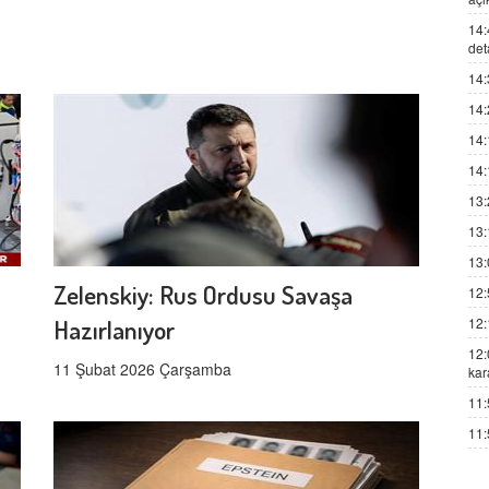
14:
det
14:
14:
14:
14:
13:
13:
13:
Zelenskiy: Rus Ordusu Savaşa
12:
12:
Hazırlanıyor
12:
11 Şubat 2026 Çarşamba
kar
11:
11: