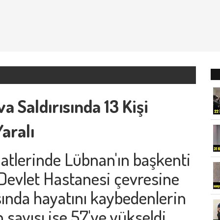
va Saldırısında 13 Kişi
aralı
aatlerinde Lübnan'ın başkenti
 Devlet Hastanesi çevresine
sında hayatını kaybedenlerin
n sayısı ise 57'ye yükseldi.