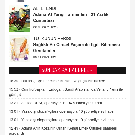
TUTKUNUN PERİSİ
Sağlıklı Bir Cinsel Yaşam ile İlgili Bilinmesi
Gerekenler
08.11.2024 13:16
FARUK ÖNALAN
Tezkere Onaylanmasaydı…
2 Kasım 2021 Salı 00:11
AV. DOĞAN CAN DOĞAN
SON DAKİKA HABERLERİ
Kişisel verilerin korunması ve dijital hukukun
gelişimi
16:30 -
Bakan Çiftçi: Hedefimiz huzurlu ve güçlü bir Türkiye
15.09.2025 16:17
15:52 -
Cumhurbaşkanı Erdoğan, Suudi Arabistan'da Veliaht Prens ile
görüştü
SEHER EREK
13:21 -
30 ilde DEAŞ operasyonu: 104 şüpheli yakalandı
Kış Ayları Geldi, Hangi Önlemler Alınmalı?
13:01 -
Yasa dışı otoparkçılara operasyon: 10 şüpheliye ev hapsi
9.12.2025 10:11
13:01 -
Yasa dışı otoparkçılara operasyon: 10 şüpheliye ev hapsi
12:49 -
Adana Altın Koza'nın Orhan Kemal Emek Ödülleri sahipleri
İNCİ GÜL AKÖL
açıklandı
Trump Keşke Adana'yı da Ziyaret Etse...