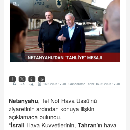
+
16.6.2025 17:48 | Güncelleme Tarihi: 16.06.2025 17:48
-
Netanyahu
, Tel Nof Hava Üssü'nü
ziyaretinin ardından konuya ilişkin
açıklamada bulundu.
“
İsrail
Hava Kuvvetlerinin,
Tahran
’ın hava