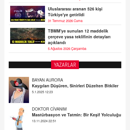
Uluslararası aranan 526 kişi
Türkiye'ye getirildi
31 Temmuz 2026 Cuma
TBMM'ye sunulan 12 maddelik
çerçeve yasa teklifinin detayları
açıklandı
5 Ağustos 2026 Çarşamba
YAZARLAR
DOKTOR CİVANIM
Mastürbasyon ve Tatmin: Bir Keşif Yolculuğu
13.11.2024 22:51
ALİ EFENDİ
Adana At Yarışı Tahminleri | 21 Aralık
Cumartesi
20.12.2024 12:46