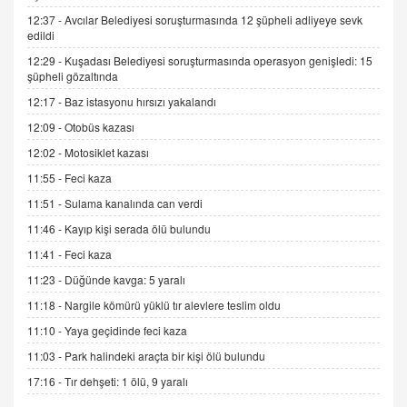
06.07.2026 13:00
12:37 -
Avcılar Belediyesi soruşturmasında 12 şüpheli adliyeye sevk
edildi
12:29 -
Kuşadası Belediyesi soruşturmasında operasyon genişledi: 15
ADEM AKÖL
şüpheli gözaltında
Esed Destekçilerinin Yüzüne Vurulan Şamar:
12:17 -
Baz istasyonu hırsızı yakalandı
Sednaya
12:09 -
Otobüs kazası
11.12.2024 12:30
12:02 -
Motosiklet kazası
DR. EKREM ASLAN
11:55 -
Feci kaza
Gerçek Ne, Algı Ne? "Beraber Yürüyoruz"
Cümlesinin Peşinden
11:51 -
Sulama kanalında can verdi
19.07.2025 12:45
11:46 -
Kayıp kişi serada ölü bulundu
GÖNÜL MENEKŞE
11:41 -
Feci kaza
Şifacının Yolu
11:23 -
Düğünde kavga: 5 yaralı
04.11.2025 12:56
11:18 -
Nargile kömürü yüklü tır alevlere teslim oldu
11:10 -
Yaya geçidinde feci kaza
AV. RÜMEYSA ÖZKALE
11:03 -
Park halindeki araçta bir kişi ölü bulundu
Kira Uyuşmazlıklarında Dava Açmadan Önce
Arabulucuya Başvuru Şartı
17:16 -
Tır dehşeti: 1 ölü, 9 yaralı
23.09.2023 16:30