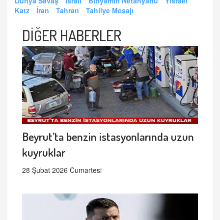
Dünya Savaş
İsrail
Binyamin Netanyahu
Yisrael
Katz
İran
Tahran
Tahliye Mesajı
DİĞER HABERLER
Beyrut’ta benzin istasyonlarında uzun
kuyruklar
28 Şubat 2026 Cumartesi