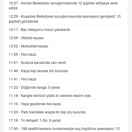
12:37 -
Avcılar Belediyesi soruşturmasında 12 şüpheli adliyeye sevk
SEHER EREK
edildi
Kış Ayları Geldi, Hangi Önlemler Alınmalı?
12:29 -
Kuşadası Belediyesi soruşturmasında operasyon genişledi: 15
9.12.2025 10:11
şüpheli gözaltında
12:17 -
Baz istasyonu hırsızı yakalandı
İNCİ GÜL AKÖL
12:09 -
Otobüs kazası
Trump Keşke Adana'yı da Ziyaret Etse...
12:02 -
Motosiklet kazası
06.07.2026 13:00
11:55 -
Feci kaza
11:51 -
Sulama kanalında can verdi
ADEM AKÖL
Esed Destekçilerinin Yüzüne Vurulan Şamar:
11:46 -
Kayıp kişi serada ölü bulundu
Sednaya
11:41 -
Feci kaza
11.12.2024 12:30
11:23 -
Düğünde kavga: 5 yaralı
DR. EKREM ASLAN
11:18 -
Nargile kömürü yüklü tır alevlere teslim oldu
Gerçek Ne, Algı Ne? "Beraber Yürüyoruz"
11:10 -
Yaya geçidinde feci kaza
Cümlesinin Peşinden
19.07.2025 12:45
11:03 -
Park halindeki araçta bir kişi ölü bulundu
17:16 -
Tır dehşeti: 1 ölü, 9 yaralı
GÖNÜL MENEKŞE
Şifacının Yolu
17:00 -
198 saatlik kamera incelemesiyle suç örgütüne operasyon: 12