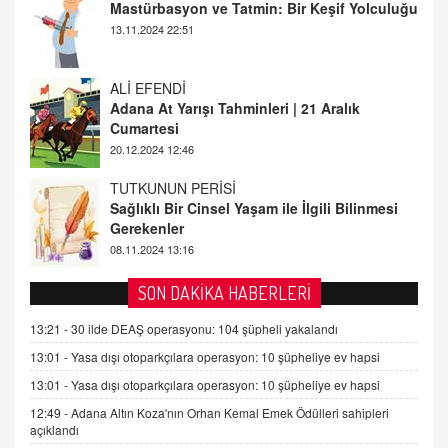
13.11.2024 22:51
ALİ EFENDİ
Adana At Yarışı Tahminleri | 21 Aralık
Cumartesi
20.12.2024 12:46
TUTKUNUN PERİSİ
Sağlıklı Bir Cinsel Yaşam ile İlgili Bilinmesi
Gerekenler
08.11.2024 13:16
FARUK ÖNALAN
Tezkere Onaylanmasaydı…
SON DAKİKA HABERLERİ
2 Kasım 2021 Salı 00:11
13:21 -
30 ilde DEAŞ operasyonu: 104 şüpheli yakalandı
13:01 -
Yasa dışı otoparkçılara operasyon: 10 şüpheliye ev hapsi
AV. DOĞAN CAN DOĞAN
Kişisel verilerin korunması ve dijital hukukun
13:01 -
Yasa dışı otoparkçılara operasyon: 10 şüpheliye ev hapsi
gelişimi
12:49 -
Adana Altın Koza'nın Orhan Kemal Emek Ödülleri sahipleri
15.09.2025 16:17
açıklandı