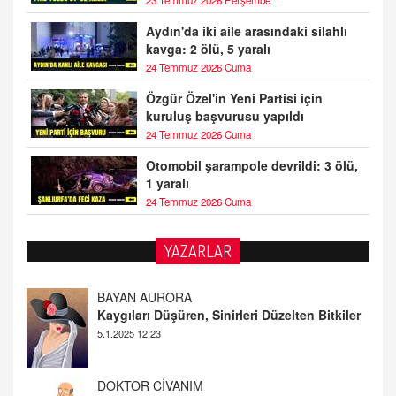
Aydın'da iki aile arasındaki silahlı
kavga: 2 ölü, 5 yaralı
24 Temmuz 2026 Cuma
Özgür Özel'in Yeni Partisi için
kuruluş başvurusu yapıldı
24 Temmuz 2026 Cuma
Otomobil şarampole devrildi: 3 ölü,
1 yaralı
24 Temmuz 2026 Cuma
YAZARLAR
BAYAN AURORA
Kaygıları Düşüren, Sinirleri Düzelten Bitkiler
5.1.2025 12:23
DOKTOR CİVANIM
Mastürbasyon ve Tatmin: Bir Keşif Yolculuğu