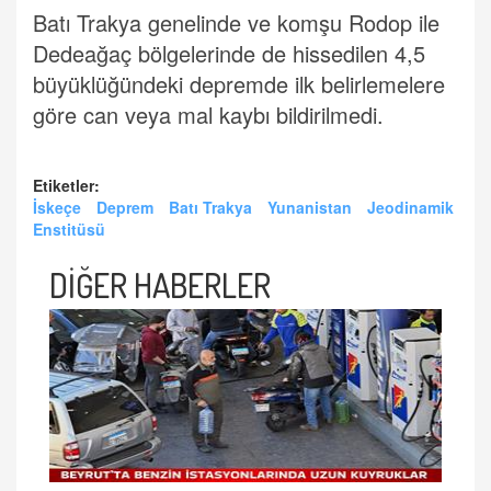
Batı Trakya genelinde ve komşu Rodop ile
Dedeağaç bölgelerinde de hissedilen 4,5
büyüklüğündeki depremde ilk belirlemelere
göre can veya mal kaybı bildirilmedi.
Etiketler:
İskeçe
Deprem
Batı Trakya
Yunanistan
Jeodinamik
Enstitüsü
DİĞER HABERLER