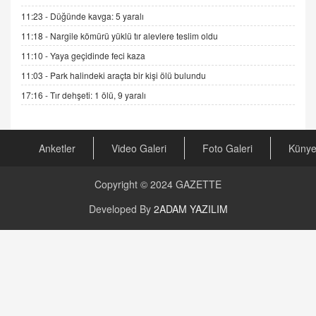
Şifacının Yolu
11:23 -
Düğünde kavga: 5 yaralı
04.11.2025 12:56
11:18 -
Nargile kömürü yüklü tır alevlere teslim oldu
11:10 -
Yaya geçidinde feci kaza
AV. RÜMEYSA ÖZKALE
11:03 -
Park halindeki araçta bir kişi ölü bulundu
Kira Uyuşmazlıklarında Dava Açmadan Önce
Arabulucuya Başvuru Şartı
17:16 -
Tır dehşeti: 1 ölü, 9 yaralı
23.09.2023 16:30
CAN UĞURATEŞ
Anketler
Video Galeri
Foto Galeri
Küny
Değişen yapısıyla Suriye
16.12.2024 14:16
Copyright © 2024
GAZETTE
GÜNLÜK BURÇ YORUMU
Developed By
2ADAM YAZILIM
Günlük Burç Yorumu | 22 Kasım 2024: Koç,
Boğa, İkizler ve Daha Fazlası!
20.11.2024 17:44
PEARL SİRİUS
Mars 4 Kasım’da Aslan Burcuna Geçiyor
01.11.2025 14:25