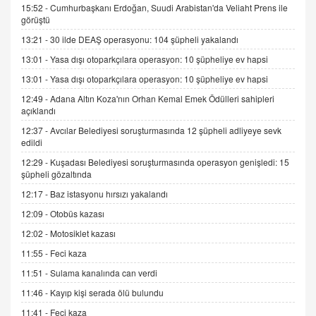
15.09.2025 16:17
15:52 -
Cumhurbaşkanı Erdoğan, Suudi Arabistan'da Veliaht Prens ile
görüştü
SEHER EREK
13:21 -
30 ilde DEAŞ operasyonu: 104 şüpheli yakalandı
Kış Ayları Geldi, Hangi Önlemler Alınmalı?
13:01 -
Yasa dışı otoparkçılara operasyon: 10 şüpheliye ev hapsi
9.12.2025 10:11
13:01 -
Yasa dışı otoparkçılara operasyon: 10 şüpheliye ev hapsi
12:49 -
Adana Altın Koza'nın Orhan Kemal Emek Ödülleri sahipleri
İNCİ GÜL AKÖL
açıklandı
Trump Keşke Adana'yı da Ziyaret Etse...
06.07.2026 13:00
12:37 -
Avcılar Belediyesi soruşturmasında 12 şüpheli adliyeye sevk
edildi
12:29 -
Kuşadası Belediyesi soruşturmasında operasyon genişledi: 15
ADEM AKÖL
şüpheli gözaltında
Esed Destekçilerinin Yüzüne Vurulan Şamar:
12:17 -
Baz istasyonu hırsızı yakalandı
Sednaya
12:09 -
Otobüs kazası
11.12.2024 12:30
12:02 -
Motosiklet kazası
DR. EKREM ASLAN
11:55 -
Feci kaza
Gerçek Ne, Algı Ne? "Beraber Yürüyoruz"
Cümlesinin Peşinden
11:51 -
Sulama kanalında can verdi
19.07.2025 12:45
11:46 -
Kayıp kişi serada ölü bulundu
GÖNÜL MENEKŞE
11:41 -
Feci kaza