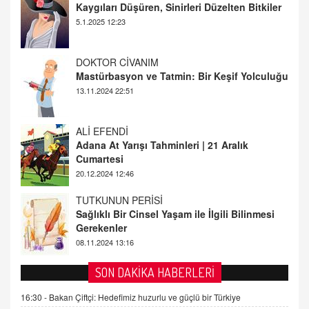
Mastürbasyon ve Tatmin: Bir Keşif Yolculuğu
13.11.2024 22:51
ALİ EFENDİ
Adana At Yarışı Tahminleri | 21 Aralık
Cumartesi
20.12.2024 12:46
TUTKUNUN PERİSİ
Sağlıklı Bir Cinsel Yaşam ile İlgili Bilinmesi
Gerekenler
08.11.2024 13:16
FARUK ÖNALAN
Tezkere Onaylanmasaydı…
2 Kasım 2021 Salı 00:11
AV. DOĞAN CAN DOĞAN
SON DAKİKA HABERLERİ
Kişisel verilerin korunması ve dijital hukukun
gelişimi
16:30 -
Bakan Çiftçi: Hedefimiz huzurlu ve güçlü bir Türkiye