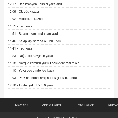
Esed Destekçilerinin Yüzüne Vurulan Şamar:
12:17 -
Baz istasyonu hırsızı yakalandı
Sednaya
12:09 -
Otobüs kazası
11.12.2024 12:30
12:02 -
Motosiklet kazası
DR. EKREM ASLAN
11:55 -
Feci kaza
Gerçek Ne, Algı Ne? "Beraber Yürüyoruz"
Cümlesinin Peşinden
11:51 -
Sulama kanalında can verdi
19.07.2025 12:45
11:46 -
Kayıp kişi serada ölü bulundu
GÖNÜL MENEKŞE
11:41 -
Feci kaza
Şifacının Yolu
11:23 -
Düğünde kavga: 5 yaralı
04.11.2025 12:56
11:18 -
Nargile kömürü yüklü tır alevlere teslim oldu
11:10 -
Yaya geçidinde feci kaza
AV. RÜMEYSA ÖZKALE
11:03 -
Park halindeki araçta bir kişi ölü bulundu
Kira Uyuşmazlıklarında Dava Açmadan Önce
Arabulucuya Başvuru Şartı
17:16 -
Tır dehşeti: 1 ölü, 9 yaralı
23.09.2023 16:30
CAN UĞURATEŞ
Anketler
Video Galeri
Foto Galeri
Küny
Değişen yapısıyla Suriye
16.12.2024 14:16