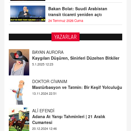
Bakan Bolat: Suudi Arabistan
transit ticareti yeniden açtı
24 Temmuz 2026 Cuma
YAZARLAR
DOKTOR CİVANIM
Mastürbasyon ve Tatmin: Bir Keşif Yolculuğu
13.11.2024 22:51
ALİ EFENDİ
Adana At Yarışı Tahminleri | 21 Aralık
Cumartesi
20.12.2024 12:46
TUTKUNUN PERİSİ
Sağlıklı Bir Cinsel Yaşam ile İlgili Bilinmesi
Gerekenler
08.11.2024 13:16