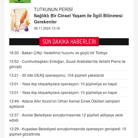
FARUK ÖNALAN
Tezkere Onaylanmasaydı…
2 Kasım 2021 Salı 00:11
AV. DOĞAN CAN DOĞAN
SON DAKİKA HABERLERİ
Kişisel verilerin korunması ve dijital hukukun
gelişimi
16:30 -
Bakan Çiftçi: Hedefimiz huzurlu ve güçlü bir Türkiye
15.09.2025 16:17
15:52 -
Cumhurbaşkanı Erdoğan, Suudi Arabistan'da Veliaht Prens ile
görüştü
SEHER EREK
13:21 -
30 ilde DEAŞ operasyonu: 104 şüpheli yakalandı
Kış Ayları Geldi, Hangi Önlemler Alınmalı?
13:01 -
Yasa dışı otoparkçılara operasyon: 10 şüpheliye ev hapsi
9.12.2025 10:11
13:01 -
Yasa dışı otoparkçılara operasyon: 10 şüpheliye ev hapsi
12:49 -
Adana Altın Koza'nın Orhan Kemal Emek Ödülleri sahipleri
İNCİ GÜL AKÖL
açıklandı
Trump Keşke Adana'yı da Ziyaret Etse...
06.07.2026 13:00
12:37 -
Avcılar Belediyesi soruşturmasında 12 şüpheli adliyeye sevk
edildi
12:29 -
Kuşadası Belediyesi soruşturmasında operasyon genişledi: 15
ADEM AKÖL
şüpheli gözaltında