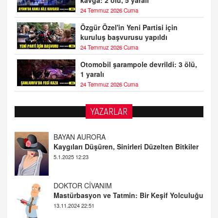
24 Temmuz 2026 Cuma
Özgür Özel'in Yeni Partisi için
kuruluş başvurusu yapıldı
24 Temmuz 2026 Cuma
Otomobil şarampole devrildi: 3 ölü,
1 yaralı
24 Temmuz 2026 Cuma
YAZARLAR
DOKTOR CİVANIM
Mastürbasyon ve Tatmin: Bir Keşif Yolculuğu
13.11.2024 22:51
ALİ EFENDİ
Adana At Yarışı Tahminleri | 21 Aralık
Cumartesi
20.12.2024 12:46