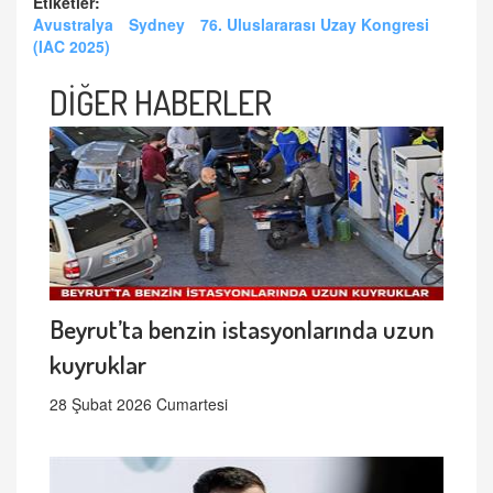
Etiketler:
Avustralya
Sydney
76. Uluslararası Uzay Kongresi
(IAC 2025)
DİĞER HABERLER
Beyrut’ta benzin istasyonlarında uzun
kuyruklar
28 Şubat 2026 Cumartesi