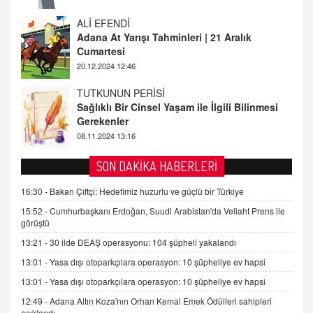
TUTKUNUN PERİSİ
Sağlıklı Bir Cinsel Yaşam ile İlgili Bilinmesi
Gerekenler
08.11.2024 13:16
FARUK ÖNALAN
Tezkere Onaylanmasaydı…
2 Kasım 2021 Salı 00:11
AV. DOĞAN CAN DOĞAN
SON DAKİKA HABERLERİ
Kişisel verilerin korunması ve dijital hukukun
gelişimi
16:30 -
Bakan Çiftçi: Hedefimiz huzurlu ve güçlü bir Türkiye
15.09.2025 16:17
15:52 -
Cumhurbaşkanı Erdoğan, Suudi Arabistan'da Veliaht Prens ile
görüştü
SEHER EREK
13:21 -
30 ilde DEAŞ operasyonu: 104 şüpheli yakalandı
Kış Ayları Geldi, Hangi Önlemler Alınmalı?
13:01 -
Yasa dışı otoparkçılara operasyon: 10 şüpheliye ev hapsi
9.12.2025 10:11
13:01 -
Yasa dışı otoparkçılara operasyon: 10 şüpheliye ev hapsi
12:49 -
Adana Altın Koza'nın Orhan Kemal Emek Ödülleri sahipleri
İNCİ GÜL AKÖL
açıklandı