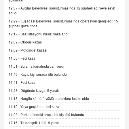
Trump Keşke Adana'yı da Ziyaret Etse...
06.07.2026 13:00
12:37 -
Avcılar Belediyesi soruşturmasında 12 şüpheli adliyeye sevk
edildi
12:29 -
Kuşadası Belediyesi soruşturmasında operasyon genişledi: 15
ADEM AKÖL
şüpheli gözaltında
Esed Destekçilerinin Yüzüne Vurulan Şamar:
12:17 -
Baz istasyonu hırsızı yakalandı
Sednaya
12:09 -
Otobüs kazası
11.12.2024 12:30
12:02 -
Motosiklet kazası
DR. EKREM ASLAN
11:55 -
Feci kaza
Gerçek Ne, Algı Ne? "Beraber Yürüyoruz"
Cümlesinin Peşinden
11:51 -
Sulama kanalında can verdi
19.07.2025 12:45
11:46 -
Kayıp kişi serada ölü bulundu
GÖNÜL MENEKŞE
11:41 -
Feci kaza
Şifacının Yolu
11:23 -
Düğünde kavga: 5 yaralı
04.11.2025 12:56
11:18 -
Nargile kömürü yüklü tır alevlere teslim oldu
11:10 -
Yaya geçidinde feci kaza
AV. RÜMEYSA ÖZKALE
11:03 -
Park halindeki araçta bir kişi ölü bulundu
Kira Uyuşmazlıklarında Dava Açmadan Önce
Arabulucuya Başvuru Şartı
17:16 -
Tır dehşeti: 1 ölü, 9 yaralı
23.09.2023 16:30