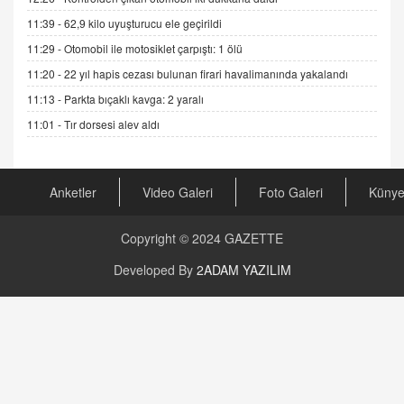
Gerçek Ne, Algı Ne? "Beraber Yürüyoruz"
Cümlesinin Peşinden
11:39 -
62,9 kilo uyuşturucu ele geçirildi
19.07.2025 12:45
11:29 -
Otomobil ile motosiklet çarpıştı: 1 ölü
11:20 -
22 yıl hapis cezası bulunan firari havalimanında yakalandı
GÖNÜL MENEKŞE
Şifacının Yolu
11:13 -
Parkta bıçaklı kavga: 2 yaralı
04.11.2025 12:56
11:01 -
Tır dorsesi alev aldı
AV. RÜMEYSA ÖZKALE
Kira Uyuşmazlıklarında Dava Açmadan Önce
Anketler
Video Galeri
Foto Galeri
Küny
Arabulucuya Başvuru Şartı
23.09.2023 16:30
Copyright © 2024
GAZETTE
CAN UĞURATEŞ
Developed By
2ADAM YAZILIM
Değişen yapısıyla Suriye
16.12.2024 14:16
GÜNLÜK BURÇ YORUMU
Günlük Burç Yorumu | 22 Kasım 2024: Koç,
Boğa, İkizler ve Daha Fazlası!
20.11.2024 17:44