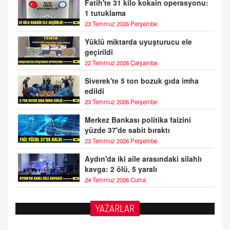
Fatih'te 31 kilo kokain operasyonu:
1 tutuklama
23 Temmuz 2026 Perşembe
Yüklü miktarda uyuşturucu ele
geçirildi
22 Temmuz 2026 Çarşamba
Siverek'te 5 ton bozuk gıda imha
edildi
23 Temmuz 2026 Perşembe
Merkez Bankası politika faizini
yüzde 37'de sabit bıraktı
23 Temmuz 2026 Perşembe
Aydın'da iki aile arasındaki silahlı
kavga: 2 ölü, 5 yaralı
24 Temmuz 2026 Cuma
YAZARLAR
BAYAN AURORA