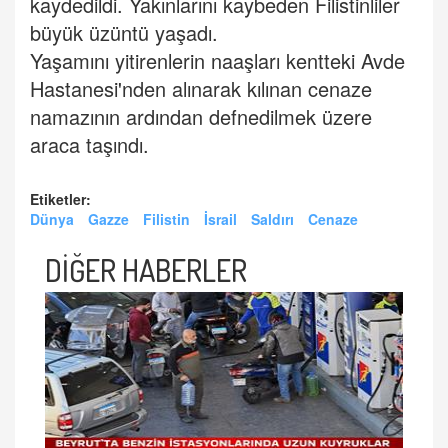
kaydedildi. Yakınlarını kaybeden Filistinliler
büyük üzüntü yaşadı.
Yaşamını yitirenlerin naaşları kentteki Avde
Hastanesi'nden alınarak kılınan cenaze
namazının ardından defnedilmek üzere
araca taşındı.
Etiketler:
Dünya
Gazze
Filistin
İsrail
Saldırı
Cenaze
DİĞER HABERLER