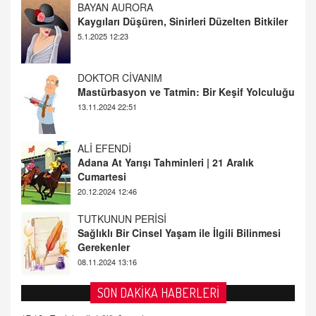
Kaygıları Düşüren, Sinirleri Düzelten Bitkiler
5.1.2025 12:23
DOKTOR CİVANIM
Mastürbasyon ve Tatmin: Bir Keşif Yolculuğu
13.11.2024 22:51
ALİ EFENDİ
Adana At Yarışı Tahminleri | 21 Aralık
Cumartesi
20.12.2024 12:46
TUTKUNUN PERİSİ
Sağlıklı Bir Cinsel Yaşam ile İlgili Bilinmesi
Gerekenler
08.11.2024 13:16
FARUK ÖNALAN
Tezkere Onaylanmasaydı…
SON DAKİKA HABERLERİ
2 Kasım 2021 Salı 00:11