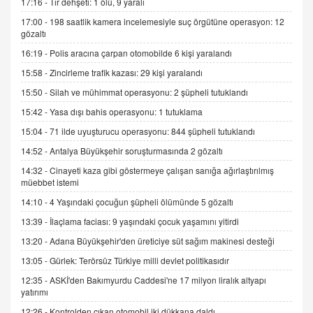
17:16 -
Tır dehşeti: 1 ölü, 9 yaralı
17:00 -
198 saatlik kamera incelemesiyle suç örgütüne operasyon: 12
AV. DOĞAN CAN DOĞAN
gözaltı
Kişisel verilerin korunması ve dijital hukukun
gelişimi
16:19 -
Polis aracına çarpan otomobilde 6 kişi yaralandı
15.09.2025 16:17
15:58 -
Zincirleme trafik kazası: 29 kişi yaralandı
SEHER EREK
15:50 -
Silah ve mühimmat operasyonu: 2 şüpheli tutuklandı
Kış Ayları Geldi, Hangi Önlemler Alınmalı?
15:42 -
Yasa dışı bahis operasyonu: 1 tutuklama
9.12.2025 10:11
15:04 -
71 ilde uyuşturucu operasyonu: 844 şüpheli tutuklandı
14:52 -
Antalya Büyükşehir soruşturmasında 2 gözaltı
İNCİ GÜL AKÖL
14:32 -
Cinayeti kaza gibi göstermeye çalışan sanığa ağırlaştırılmış
Trump Keşke Adana'yı da Ziyaret Etse...
müebbet istemi
06.07.2026 13:00
14:10 -
4 Yaşındaki çocuğun şüpheli ölümünde 5 gözaltı
13:39 -
İlaçlama faciası: 9 yaşındaki çocuk yaşamını yitirdi
ADEM AKÖL
13:20 -
Adana Büyükşehir'den üreticiye süt sağım makinesi desteği
Esed Destekçilerinin Yüzüne Vurulan Şamar:
Sednaya
13:05 -
Gürlek: Terörsüz Türkiye milli devlet politikasıdır
11.12.2024 12:30
12:35 -
ASKİ'den Bakımyurdu Caddesi'ne 17 milyon liralık altyapı
yatırımı
DR. EKREM ASLAN
12:26 -
Kontrolden çıkan otomobil iki dükkana daldı