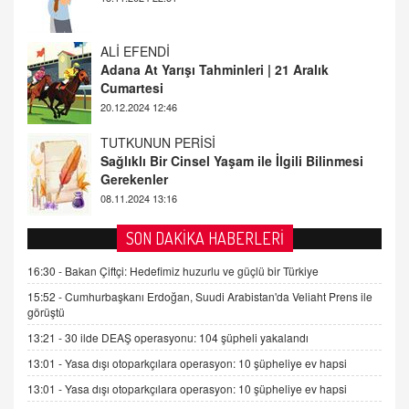
20.12.2024 12:46
TUTKUNUN PERİSİ
Sağlıklı Bir Cinsel Yaşam ile İlgili Bilinmesi
Gerekenler
08.11.2024 13:16
FARUK ÖNALAN
Tezkere Onaylanmasaydı…
2 Kasım 2021 Salı 00:11
AV. DOĞAN CAN DOĞAN
SON DAKİKA HABERLERİ
Kişisel verilerin korunması ve dijital hukukun
gelişimi
16:30 -
Bakan Çiftçi: Hedefimiz huzurlu ve güçlü bir Türkiye
15.09.2025 16:17
15:52 -
Cumhurbaşkanı Erdoğan, Suudi Arabistan'da Veliaht Prens ile
görüştü
SEHER EREK
13:21 -
30 ilde DEAŞ operasyonu: 104 şüpheli yakalandı
Kış Ayları Geldi, Hangi Önlemler Alınmalı?
13:01 -
Yasa dışı otoparkçılara operasyon: 10 şüpheliye ev hapsi
9.12.2025 10:11
13:01 -
Yasa dışı otoparkçılara operasyon: 10 şüpheliye ev hapsi