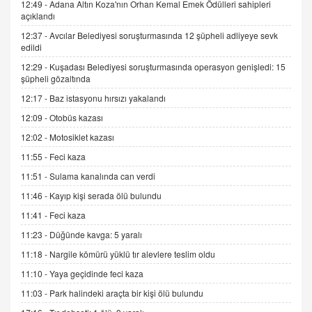
12:49 -
Adana Altın Koza'nın Orhan Kemal Emek Ödülleri sahipleri
İNCİ GÜL AKÖL
açıklandı
Trump Keşke Adana'yı da Ziyaret Etse...
06.07.2026 13:00
12:37 -
Avcılar Belediyesi soruşturmasında 12 şüpheli adliyeye sevk
edildi
12:29 -
Kuşadası Belediyesi soruşturmasında operasyon genişledi: 15
ADEM AKÖL
şüpheli gözaltında
Esed Destekçilerinin Yüzüne Vurulan Şamar:
12:17 -
Baz istasyonu hırsızı yakalandı
Sednaya
12:09 -
Otobüs kazası
11.12.2024 12:30
12:02 -
Motosiklet kazası
DR. EKREM ASLAN
11:55 -
Feci kaza
Gerçek Ne, Algı Ne? "Beraber Yürüyoruz"
Cümlesinin Peşinden
11:51 -
Sulama kanalında can verdi
19.07.2025 12:45
11:46 -
Kayıp kişi serada ölü bulundu
GÖNÜL MENEKŞE
11:41 -
Feci kaza
Şifacının Yolu
11:23 -
Düğünde kavga: 5 yaralı
04.11.2025 12:56
11:18 -
Nargile kömürü yüklü tır alevlere teslim oldu
11:10 -
Yaya geçidinde feci kaza
AV. RÜMEYSA ÖZKALE
11:03 -
Park halindeki araçta bir kişi ölü bulundu
Kira Uyuşmazlıklarında Dava Açmadan Önce