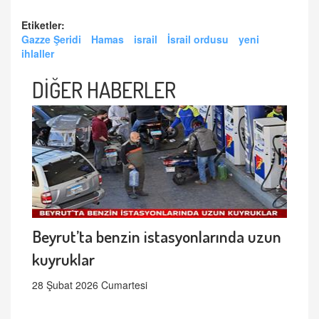
Etiketler:
Gazze Şeridi
Hamas
israil
İsrail ordusu
yeni
ihlaller
DİĞER HABERLER
Beyrut’ta benzin istasyonlarında uzun
kuyruklar
28 Şubat 2026 Cumartesi