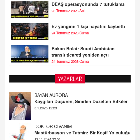
DEAŞ operasyonunda 7 tutuklama
28 Temmuz 2026 Salı
Ev yangını: 1 kişi hayatını kaybetti
24 Temmuz 2026 Cuma
Bakan Bolat: Suudi Arabistan
transit ticareti yeniden açtı
24 Temmuz 2026 Cuma
YAZARLAR
DOKTOR CİVANIM
Mastürbasyon ve Tatmin: Bir Keşif Yolculuğu
13.11.2024 22:51
ALİ EFENDİ
Adana At Yarışı Tahminleri | 21 Aralık
Cumartesi