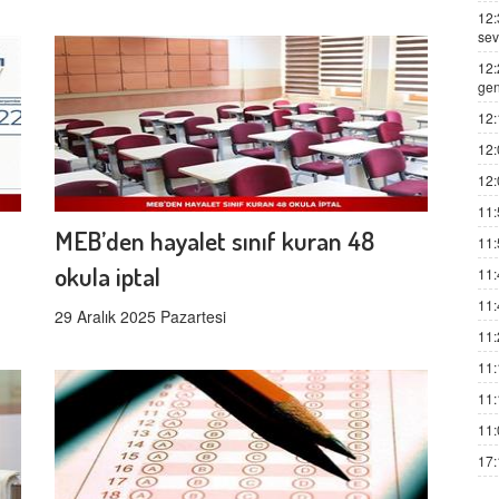
12:
sev
12:
gen
12:
12:
12:
11:
MEB’den hayalet sınıf kuran 48
11:
okula iptal
11:
11:
29 Aralık 2025 Pazartesi
11:
11:
11:
11:
17: