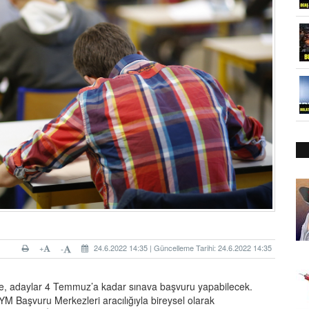
+
24.6.2022 14:35 | Güncelleme Tarihi: 24.6.2022 14:35
-
re, adaylar 4 Temmuz’a kadar sınava başvuru yapabilecek.
M Başvuru Merkezleri aracılığıyla bireysel olarak