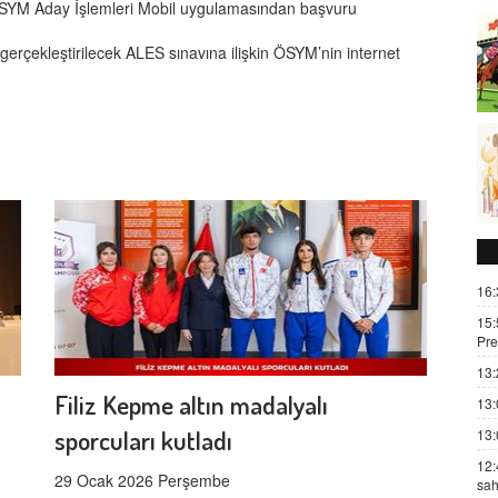
a ÖSYM Aday İşlemleri Mobil uygulamasından başvuru
gerçekleştirilecek ALES sınavına ilişkin ÖSYM’nin internet
16:
15:
Pre
13:
Filiz Kepme altın madalyalı
13:
sporcuları kutladı
13:
12:
29 Ocak 2026 Perşembe
sah