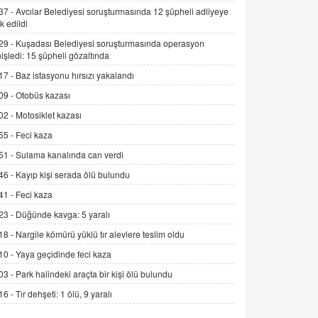
Alınmalı?
37 -
Avcılar Belediyesi soruşturmasında 12 şüpheli adliyeye
k edildi
9.12.2025 10:11
29 -
Kuşadası Belediyesi soruşturmasında operasyon
İNCİ GÜL AKÖL
işledi: 15 şüpheli gözaltında
Trump Keşke Adana'yı da Ziyaret Etse...
17 -
Baz istasyonu hırsızı yakalandı
06.07.2026 13:00
09 -
Otobüs kazası
02 -
Motosiklet kazası
ADEM AKÖL
55 -
Feci kaza
Esed Destekçilerinin Yüzüne Vurulan
Şamar: Sednaya
51 -
Sulama kanalında can verdi
11.12.2024 12:30
46 -
Kayıp kişi serada ölü bulundu
DR. EKREM ASLAN
41 -
Feci kaza
Gerçek Ne, Algı Ne? "Beraber
23 -
Düğünde kavga: 5 yaralı
Yürüyoruz" Cümlesinin Peşinden
18 -
Nargile kömürü yüklü tır alevlere teslim oldu
19.07.2025 12:45
10 -
Yaya geçidinde feci kaza
GÖNÜL MENEKŞE
03 -
Park halindeki araçta bir kişi ölü bulundu
Şifacının Yolu
16 -
Tır dehşeti: 1 ölü, 9 yaralı
04.11.2025 12:56