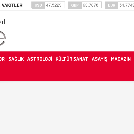
47.5229
63.7878
54.774
 VAKİTLERİ
USD
GBP
EUR
yıl
OR
SAĞLIK
ASTROLOJİ
KÜLTÜR SANAT
ASAYİŞ
MAGAZİN