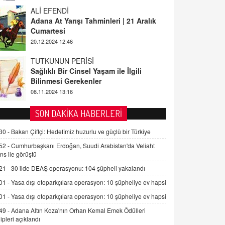
ALİ EFENDİ
Adana At Yarışı Tahminleri | 21 Aralık
Cumartesi
20.12.2024 12:46
TUTKUNUN PERİSİ
Sağlıklı Bir Cinsel Yaşam ile İlgili
Bilinmesi Gerekenler
08.11.2024 13:16
FARUK ÖNALAN
SON DAKİKA HABERLERİ
Tezkere Onaylanmasaydı…
30 -
Bakan Çiftçi: Hedefimiz huzurlu ve güçlü bir Türkiye
2 Kasım 2021 Salı 00:11
52 -
Cumhurbaşkanı Erdoğan, Suudi Arabistan'da Veliaht
ns ile görüştü
AV. DOĞAN CAN DOĞAN
21 -
30 ilde DEAŞ operasyonu: 104 şüpheli yakalandı
Kişisel verilerin korunması ve dijital
hukukun gelişimi
01 -
Yasa dışı otoparkçılara operasyon: 10 şüpheliye ev hapsi
15.09.2025 16:17
01 -
Yasa dışı otoparkçılara operasyon: 10 şüpheliye ev hapsi
49 -
Adana Altın Koza'nın Orhan Kemal Emek Ödülleri
SEHER EREK
ipleri açıklandı
Kış Ayları Geldi, Hangi Önlemler