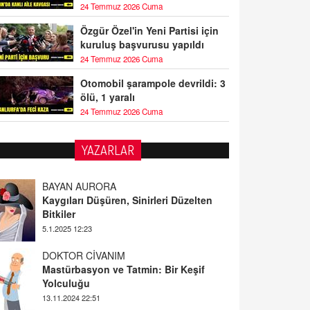
24 Temmuz 2026 Cuma
Özgür Özel'in Yeni Partisi için
kuruluş başvurusu yapıldı
24 Temmuz 2026 Cuma
Otomobil şarampole devrildi: 3
ölü, 1 yaralı
24 Temmuz 2026 Cuma
YAZARLAR
BAYAN AURORA
Kaygıları Düşüren, Sinirleri Düzelten
Bitkiler
5.1.2025 12:23
DOKTOR CİVANIM
Mastürbasyon ve Tatmin: Bir Keşif
Yolculuğu
13.11.2024 22:51