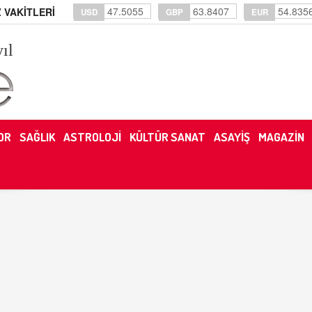
47.5055
63.8407
54.835
 VAKİTLERİ
USD
GBP
EUR
yıl
OR
SAĞLIK
ASTROLOJİ
KÜLTÜR SANAT
ASAYİŞ
MAGAZİN