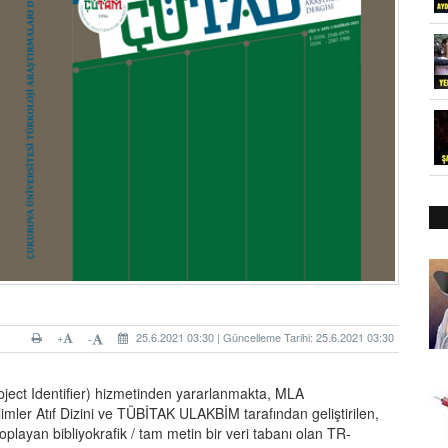
+
25.6.2021 03:30 | Güncelleme Tarihi: 25.6.2021 03:30
-
ect Identifier) hizmetinden yararlanmakta, MLA
ler Atıf Dizini ve
TÜBİTAK ULAKBİM tarafından geliştirilen,
playan bibliyokrafik / tam metin bir veri tabanı olan TR-