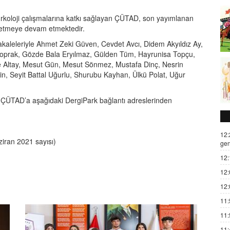
ürkoloji çalışmalarına katkı sağlayan ÇÜTAD, son yayımlanan
t etmeye devam etmektedir.
kaleleriyle Ahmet Zeki Güven, Cevdet Avcı, Didem Akyıldız Ay,
Toprak, Gözde Bala Eryılmaz, Gülden Tüm, Hayrunisa Topçu,
e Altay, Mesut Gün, Mesut Sönmez, Mustafa Dinç, Nesrin
 Seyit Battal Uğurlu, Shurubu Kayhan, Ülkü Polat, Uğur
n ÇÜTAD’a aşağıdaki DergiPark bağlantı adreslerinden
12:
iran 2021 sayısı)
gen
12:
12:
12:
11:
11:
11: