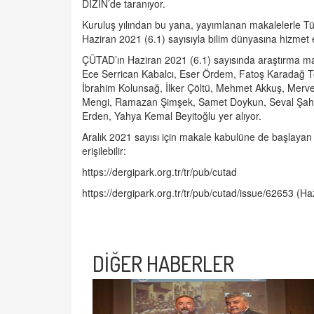
DİZİN’de taranıyor.
Kuruluş yılından bu yana, yayımlanan makalelerle T
Haziran 2021 (6.1) sayısıyla bilim dünyasına hizme
ÇÜTAD’ın Haziran 2021 (6.1) sayısında araştırma ma
Ece Serrican Kabalcı, Eser Ördem, Fatoş Karadağ 
İbrahim Kolunsağ, İlker Çöltü, Mehmet Akkuş, Merv
Mengi, Ramazan Şimşek, Samet Doykun, Seval Şahin,
Erden, Yahya Kemal Beyitoğlu yer alıyor.
Aralık 2021 sayısı için makale kabulüne de başlaya
erişilebilir:
https://dergipark.org.tr/tr/pub/cutad
https://dergipark.org.tr/tr/pub/cutad/issue/62653
(Haz
DİĞER HABERLER