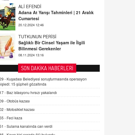
ALİ EFENDİ
Adana At Yarışı Tahminleri | 21 Aralık
Cumartesi
20.12.2024 12:46
TUTKUNUN PERİSİ
Sağlıklı Bir Cinsel Yaşam ile İlgili
Bilinmesi Gerekenler
08.11.2024 13:16
FARUK ÖNALAN
SON DAKİKA HABERLERİ
Tezkere Onaylanmasaydı…
29 -
Kuşadası Belediyesi soruşturmasında operasyon
2 Kasım 2021 Salı 00:11
işledi: 15 şüpheli gözaltında
17 -
Baz istasyonu hırsızı yakalandı
AV. DOĞAN CAN DOĞAN
09 -
Otobüs kazası
Kişisel verilerin korunması ve dijital
hukukun gelişimi
02 -
Motosiklet kazası
15.09.2025 16:17
55 -
Feci kaza
51 -
Sulama kanalında can verdi
SEHER EREK
Kış Ayları Geldi, Hangi Önlemler
46 -
Kayıp kişi serada ölü bulundu