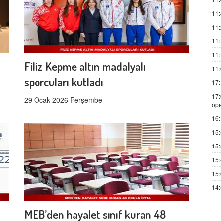
11:
11:
11:
11:
Filiz Kepme altın madalyalı
11:
sporcuları kutladı
17:
17:
29 Ocak 2026 Perşembe
ope
16:
15:
15:
15:
15:
14:
MEB’den hayalet sınıf kuran 48