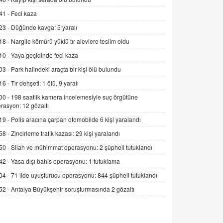
Alınmalı?
41 -
Feci kaza
9.12.2025 10:11
23 -
Düğünde kavga: 5 yaralı
İNCİ GÜL AKÖL
18 -
Nargile kömürü yüklü tır alevlere teslim oldu
Trump Keşke Adana'yı da Ziyaret Etse...
10 -
Yaya geçidinde feci kaza
06.07.2026 13:00
03 -
Park halindeki araçta bir kişi ölü bulundu
16 -
Tır dehşeti: 1 ölü, 9 yaralı
ADEM AKÖL
Esed Destekçilerinin Yüzüne Vurulan
00 -
198 saatlik kamera incelemesiyle suç örgütüne
rasyon: 12 gözaltı
Şamar: Sednaya
11.12.2024 12:30
19 -
Polis aracına çarpan otomobilde 6 kişi yaralandı
58 -
Zincirleme trafik kazası: 29 kişi yaralandı
DR. EKREM ASLAN
Gerçek Ne, Algı Ne? "Beraber
50 -
Silah ve mühimmat operasyonu: 2 şüpheli tutuklandı
Yürüyoruz" Cümlesinin Peşinden
42 -
Yasa dışı bahis operasyonu: 1 tutuklama
19.07.2025 12:45
04 -
71 ilde uyuşturucu operasyonu: 844 şüpheli tutuklandı
GÖNÜL MENEKŞE
52 -
Antalya Büyükşehir soruşturmasında 2 gözaltı
Şifacının Yolu
04.11.2025 12:56