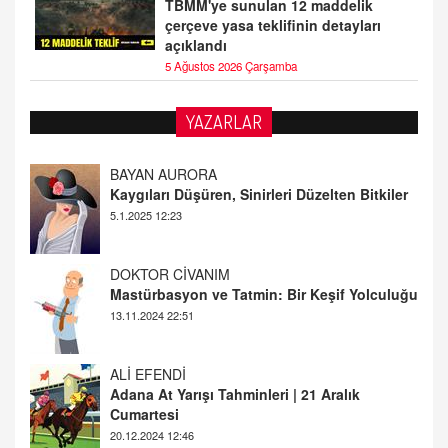
TBMM'ye sunulan 12 maddelik
çerçeve yasa teklifinin detayları
açıklandı
5 Ağustos 2026 Çarşamba
YAZARLAR
DOKTOR CİVANIM
Mastürbasyon ve Tatmin: Bir Keşif Yolculuğu
13.11.2024 22:51
ALİ EFENDİ
Adana At Yarışı Tahminleri | 21 Aralık
Cumartesi
20.12.2024 12:46
TUTKUNUN PERİSİ
Sağlıklı Bir Cinsel Yaşam ile İlgili Bilinmesi
Gerekenler
08.11.2024 13:16