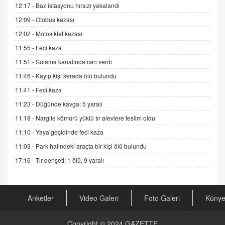
12:17 -
Baz istasyonu hırsızı yakalandı
Sednaya
12:09 -
Otobüs kazası
11.12.2024 12:30
12:02 -
Motosiklet kazası
DR. EKREM ASLAN
11:55 -
Feci kaza
Gerçek Ne, Algı Ne? "Beraber Yürüyoruz"
Cümlesinin Peşinden
11:51 -
Sulama kanalında can verdi
19.07.2025 12:45
11:46 -
Kayıp kişi serada ölü bulundu
GÖNÜL MENEKŞE
11:41 -
Feci kaza
Şifacının Yolu
11:23 -
Düğünde kavga: 5 yaralı
04.11.2025 12:56
11:18 -
Nargile kömürü yüklü tır alevlere teslim oldu
11:10 -
Yaya geçidinde feci kaza
AV. RÜMEYSA ÖZKALE
11:03 -
Park halindeki araçta bir kişi ölü bulundu
Kira Uyuşmazlıklarında Dava Açmadan Önce
Arabulucuya Başvuru Şartı
17:16 -
Tır dehşeti: 1 ölü, 9 yaralı
23.09.2023 16:30
CAN UĞURATEŞ
Anketler
Video Galeri
Foto Galeri
Küny
Değişen yapısıyla Suriye
16.12.2024 14:16
Copyright © 2024
GAZETTE