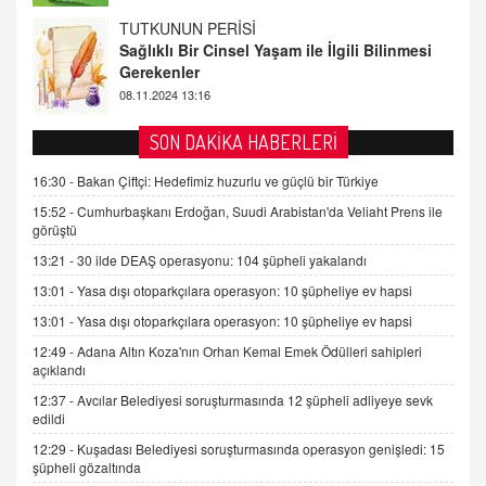
FARUK ÖNALAN
Tezkere Onaylanmasaydı…
2 Kasım 2021 Salı 00:11
AV. DOĞAN CAN DOĞAN
SON DAKİKA HABERLERİ
Kişisel verilerin korunması ve dijital hukukun
gelişimi
16:30 -
Bakan Çiftçi: Hedefimiz huzurlu ve güçlü bir Türkiye
15.09.2025 16:17
15:52 -
Cumhurbaşkanı Erdoğan, Suudi Arabistan'da Veliaht Prens ile
görüştü
SEHER EREK
13:21 -
30 ilde DEAŞ operasyonu: 104 şüpheli yakalandı
Kış Ayları Geldi, Hangi Önlemler Alınmalı?
13:01 -
Yasa dışı otoparkçılara operasyon: 10 şüpheliye ev hapsi
9.12.2025 10:11
13:01 -
Yasa dışı otoparkçılara operasyon: 10 şüpheliye ev hapsi
12:49 -
Adana Altın Koza'nın Orhan Kemal Emek Ödülleri sahipleri
İNCİ GÜL AKÖL
açıklandı
Trump Keşke Adana'yı da Ziyaret Etse...
06.07.2026 13:00
12:37 -
Avcılar Belediyesi soruşturmasında 12 şüpheli adliyeye sevk
edildi
12:29 -
Kuşadası Belediyesi soruşturmasında operasyon genişledi: 15
ADEM AKÖL
şüpheli gözaltında
Esed Destekçilerinin Yüzüne Vurulan Şamar: