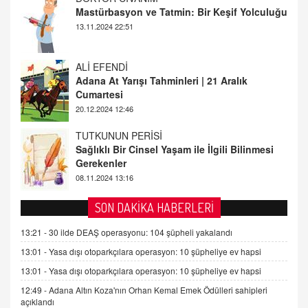
ALİ EFENDİ
Adana At Yarışı Tahminleri | 21 Aralık
Cumartesi
20.12.2024 12:46
TUTKUNUN PERİSİ
Sağlıklı Bir Cinsel Yaşam ile İlgili Bilinmesi
Gerekenler
08.11.2024 13:16
FARUK ÖNALAN
Tezkere Onaylanmasaydı…
2 Kasım 2021 Salı 00:11
SON DAKİKA HABERLERİ
AV. DOĞAN CAN DOĞAN
13:21 -
30 ilde DEAŞ operasyonu: 104 şüpheli yakalandı
Kişisel verilerin korunması ve dijital hukukun
13:01 -
Yasa dışı otoparkçılara operasyon: 10 şüpheliye ev hapsi
gelişimi
13:01 -
Yasa dışı otoparkçılara operasyon: 10 şüpheliye ev hapsi
15.09.2025 16:17
12:49 -
Adana Altın Koza'nın Orhan Kemal Emek Ödülleri sahipleri
SEHER EREK
açıklandı