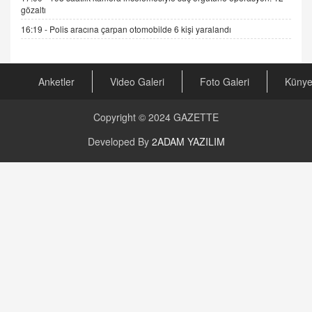
gözaltı
AV. RÜMEYSA ÖZKALE
16:19 -
Polis aracına çarpan otomobilde 6 kişi yaralandı
Kira Uyuşmazlıklarında Dava Açmadan Önce
Arabulucuya Başvuru Şartı
23.09.2023 16:30
Anketler
Video Galeri
Foto Galeri
Küny
CAN UĞURATEŞ
Değişen yapısıyla Suriye
Copyright © 2024
GAZETTE
16.12.2024 14:16
Developed By
2ADAM YAZILIM
GÜNLÜK BURÇ YORUMU
Günlük Burç Yorumu | 22 Kasım 2024: Koç,
Boğa, İkizler ve Daha Fazlası!
20.11.2024 17:44
PEARL SİRİUS
Mars 4 Kasım’da Aslan Burcuna Geçiyor
01.11.2025 14:25