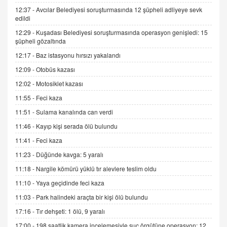
Kış Ayları Geldi, Hangi Önlemler Alınmalı?
12:37 -
Avcılar Belediyesi soruşturmasında 12 şüpheli adliyeye sevk
9.12.2025 10:11
edildi
12:29 -
Kuşadası Belediyesi soruşturmasında operasyon genişledi: 15
şüpheli gözaltında
İNCİ GÜL AKÖL
Trump Keşke Adana'yı da Ziyaret Etse...
12:17 -
Baz istasyonu hırsızı yakalandı
06.07.2026 13:00
12:09 -
Otobüs kazası
12:02 -
Motosiklet kazası
ADEM AKÖL
11:55 -
Feci kaza
Esed Destekçilerinin Yüzüne Vurulan Şamar:
11:51 -
Sulama kanalında can verdi
Sednaya
11.12.2024 12:30
11:46 -
Kayıp kişi serada ölü bulundu
11:41 -
Feci kaza
DR. EKREM ASLAN
Gerçek Ne, Algı Ne? "Beraber Yürüyoruz"
11:23 -
Düğünde kavga: 5 yaralı
Cümlesinin Peşinden
11:18 -
Nargile kömürü yüklü tır alevlere teslim oldu
19.07.2025 12:45
11:10 -
Yaya geçidinde feci kaza
GÖNÜL MENEKŞE
11:03 -
Park halindeki araçta bir kişi ölü bulundu
Şifacının Yolu
17:16 -
Tır dehşeti: 1 ölü, 9 yaralı
04.11.2025 12:56
17:00 -
198 saatlik kamera incelemesiyle suç örgütüne operasyon: 12