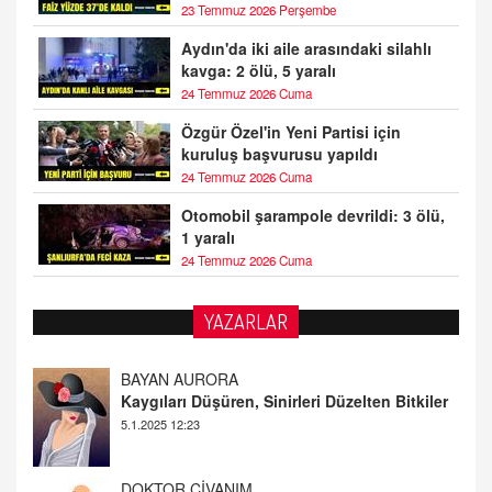
23 Temmuz 2026 Perşembe
Aydın'da iki aile arasındaki silahlı
kavga: 2 ölü, 5 yaralı
24 Temmuz 2026 Cuma
Özgür Özel'in Yeni Partisi için
kuruluş başvurusu yapıldı
24 Temmuz 2026 Cuma
Otomobil şarampole devrildi: 3 ölü,
1 yaralı
24 Temmuz 2026 Cuma
BAYAN AURORA
YAZARLAR
Kaygıları Düşüren, Sinirleri Düzelten Bitkiler
5.1.2025 12:23
DOKTOR CİVANIM
Mastürbasyon ve Tatmin: Bir Keşif Yolculuğu
13.11.2024 22:51