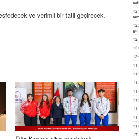
sah
12:
şfedecek ve verimli bir tatil geçirecek.
sev
12:
gen
12:
12:
12:
11:
11:
11:
11:
11:
11:
11:
11:
17:
Filiz Kepme altın madalyalı