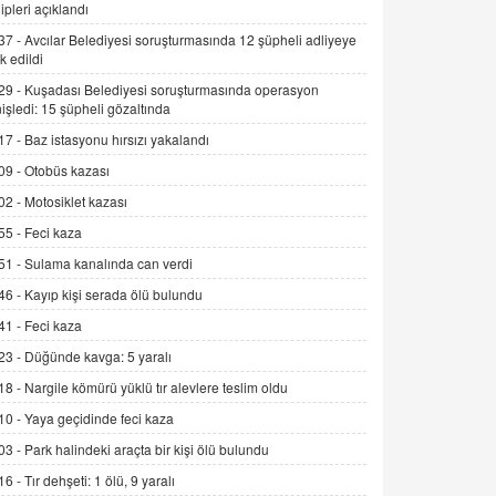
ipleri açıklandı
Kış Ayları Geldi, Hangi Önlemler
Alınmalı?
37 -
Avcılar Belediyesi soruşturmasında 12 şüpheli adliyeye
k edildi
9.12.2025 10:11
29 -
Kuşadası Belediyesi soruşturmasında operasyon
İNCİ GÜL AKÖL
işledi: 15 şüpheli gözaltında
Trump Keşke Adana'yı da Ziyaret Etse...
17 -
Baz istasyonu hırsızı yakalandı
06.07.2026 13:00
09 -
Otobüs kazası
02 -
Motosiklet kazası
ADEM AKÖL
55 -
Feci kaza
Esed Destekçilerinin Yüzüne Vurulan
Şamar: Sednaya
51 -
Sulama kanalında can verdi
11.12.2024 12:30
46 -
Kayıp kişi serada ölü bulundu
DR. EKREM ASLAN
41 -
Feci kaza
Gerçek Ne, Algı Ne? "Beraber
23 -
Düğünde kavga: 5 yaralı
Yürüyoruz" Cümlesinin Peşinden
18 -
Nargile kömürü yüklü tır alevlere teslim oldu
19.07.2025 12:45
10 -
Yaya geçidinde feci kaza
GÖNÜL MENEKŞE
03 -
Park halindeki araçta bir kişi ölü bulundu
Şifacının Yolu
16 -
Tır dehşeti: 1 ölü, 9 yaralı
04.11.2025 12:56