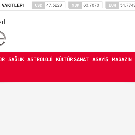
47.5229
63.7878
54.774
 VAKİTLERİ
USD
GBP
EUR
yıl
OR
SAĞLIK
ASTROLOJİ
KÜLTÜR SANAT
ASAYİŞ
MAGAZİN