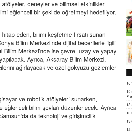
atölyeler, deneyler ve bilimsel etkinlikler
limi eğlenceli bir şekilde öğretmeyi hedefliyor.
a hitap eden, bilimi keşfetme fırsatı sunan
onya Bilim Merkezi’nde dijital becerilerle ilgili
 Bilim Merkezi’nde ise çevre, uzay ve yapay
 yapılacak. Ayrıca, Aksaray Bilim Merkezi,
ilerini ağırlayacak ve özel gökyüzü gözlemleri
16:
15:
Pre
isayar ve robotik atölyeleri sunarken,
13:
 eğlenceli bilim şovları düzenlenecek. Ayrıca
13:
msun'da da teknoloji ve girişimcilik
13:
12: