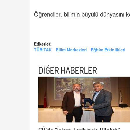
Öğrenciler, bilimin büyülü dünyasını ke
Etiketler:
TÜBİTAK
Bilim Merkezleri
Eğitim Etkinlikleri
DİĞER HABERLER
ÇÜ’de “İslam Tarihinde Hilafet”