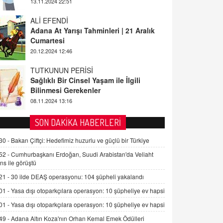
13.11.2024 22:51
ALİ EFENDİ
Adana At Yarışı Tahminleri | 21 Aralık
Cumartesi
20.12.2024 12:46
TUTKUNUN PERİSİ
Sağlıklı Bir Cinsel Yaşam ile İlgili
Bilinmesi Gerekenler
08.11.2024 13:16
FARUK ÖNALAN
SON DAKİKA HABERLERİ
Tezkere Onaylanmasaydı…
30 -
Bakan Çiftçi: Hedefimiz huzurlu ve güçlü bir Türkiye
2 Kasım 2021 Salı 00:11
52 -
Cumhurbaşkanı Erdoğan, Suudi Arabistan'da Veliaht
ns ile görüştü
AV. DOĞAN CAN DOĞAN
21 -
30 ilde DEAŞ operasyonu: 104 şüpheli yakalandı
Kişisel verilerin korunması ve dijital
hukukun gelişimi
01 -
Yasa dışı otoparkçılara operasyon: 10 şüpheliye ev hapsi
15.09.2025 16:17
01 -
Yasa dışı otoparkçılara operasyon: 10 şüpheliye ev hapsi
49 -
Adana Altın Koza'nın Orhan Kemal Emek Ödülleri
SEHER EREK