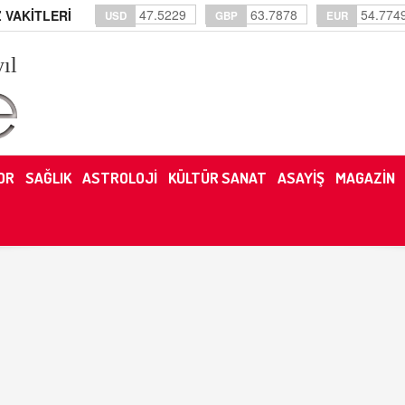
47.5229
63.7878
54.774
 VAKİTLERİ
USD
GBP
EUR
yıl
OR
SAĞLIK
ASTROLOJİ
KÜLTÜR SANAT
ASAYİŞ
MAGAZİN