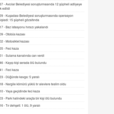
Alınmalı?
37 -
Avcılar Belediyesi soruşturmasında 12 şüpheli adliyeye
k edildi
9.12.2025 10:11
29 -
Kuşadası Belediyesi soruşturmasında operasyon
İNCİ GÜL AKÖL
işledi: 15 şüpheli gözaltında
Trump Keşke Adana'yı da Ziyaret Etse...
17 -
Baz istasyonu hırsızı yakalandı
06.07.2026 13:00
09 -
Otobüs kazası
02 -
Motosiklet kazası
ADEM AKÖL
55 -
Feci kaza
Esed Destekçilerinin Yüzüne Vurulan
Şamar: Sednaya
51 -
Sulama kanalında can verdi
11.12.2024 12:30
46 -
Kayıp kişi serada ölü bulundu
DR. EKREM ASLAN
41 -
Feci kaza
Gerçek Ne, Algı Ne? "Beraber
23 -
Düğünde kavga: 5 yaralı
Yürüyoruz" Cümlesinin Peşinden
18 -
Nargile kömürü yüklü tır alevlere teslim oldu
19.07.2025 12:45
10 -
Yaya geçidinde feci kaza
GÖNÜL MENEKŞE
03 -
Park halindeki araçta bir kişi ölü bulundu
Şifacının Yolu
16 -
Tır dehşeti: 1 ölü, 9 yaralı
04.11.2025 12:56