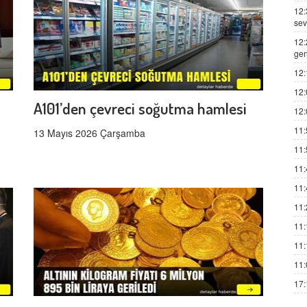
12:
sev
12:
gen
12:
12:
A101’den çevreci soğutma hamlesi
12:
11:
13 Mayıs 2026 Çarşamba
11:
11:
11:
11:
11:
11:
11:
17: