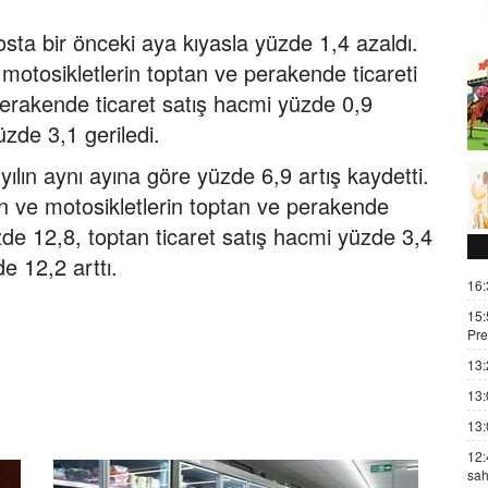
osta bir önceki aya kıyasla yüzde 1,4 azaldı.
motosikletlerin toptan ve perakende ticareti
 perakende ticaret satış hacmi yüzde 0,9
üzde 3,1 geriledi.
ılın aynı ayına göre yüzde 6,9 artış kaydetti.
n ve motosikletlerin toptan ve perakende
üzde 12,8, toptan ticaret satış hacmi yüzde 3,4
e 12,2 arttı.
16:
15:
Pre
13:
13:
13:
12:
sah