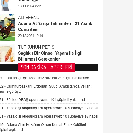
ALİ EFENDİ
Adana At Yarışı Tahminleri | 21 Aralık
Cumartesi
20.12.2024 12:46
TUTKUNUN PERİSİ
Sağlıklı Bir Cinsel Yaşam ile İlgili
Bilinmesi Gerekenler
08.11.2024 13:16
FARUK ÖNALAN
SON DAKİKA HABERLERİ
Tezkere Onaylanmasaydı…
30 -
Bakan Çiftçi: Hedefimiz huzurlu ve güçlü bir Türkiye
2 Kasım 2021 Salı 00:11
52 -
Cumhurbaşkanı Erdoğan, Suudi Arabistan'da Veliaht
ns ile görüştü
AV. DOĞAN CAN DOĞAN
21 -
30 ilde DEAŞ operasyonu: 104 şüpheli yakalandı
Kişisel verilerin korunması ve dijital
hukukun gelişimi
01 -
Yasa dışı otoparkçılara operasyon: 10 şüpheliye ev hapsi
15.09.2025 16:17
01 -
Yasa dışı otoparkçılara operasyon: 10 şüpheliye ev hapsi
49 -
Adana Altın Koza'nın Orhan Kemal Emek Ödülleri
SEHER EREK
ipleri açıklandı
Kış Ayları Geldi, Hangi Önlemler