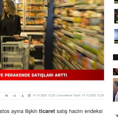
+
10.10.2025 12:25 | Güncelleme Tarihi: 10.10.2025 12:25
-
stos ayına ilişkin
ticaret
satış hacim endeksi